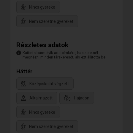
Nincs gyereke
Nem szeretne gyereket
Részletes adatok
Kattints bármelyik adatcímkére, ha szeretnél
megnézni minden társkeresőt, aki ezt állította be.
Háttér
Középiskolát végzett
Alkalmazott
Hajadon
Nincs gyereke
Nem szeretne gyereket