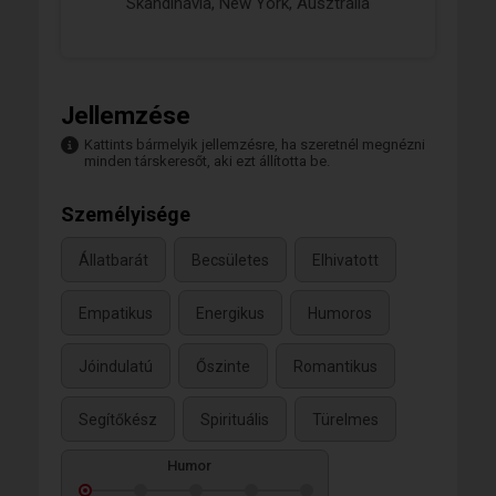
Skandinávia, New York, Ausztrália
Jellemzése
Kattints bármelyik jellemzésre, ha szeretnél megnézni
minden társkeresőt, aki ezt állította be.
Személyisége
Állatbarát
Becsületes
Elhivatott
Empatikus
Energikus
Humoros
Jóindulatú
Őszinte
Romantikus
Segítőkész
Spirituális
Türelmes
Humor