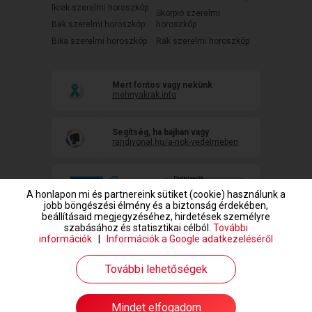
Ikrek szerelmi horoszkóp
Skorpió szerelmi
Bak szerelmi horoszkóp
horoszkóp
Bika szerelmi horoszkóp
Rák szerelmi horoszkóp
Mert fontos vagy nekünk
mehnyakrak.info
Segítség, ha bajban vagy
randivonal.hu/a-nok-vedelmeben
A honlapon mi és partnereink sütiket (cookie) használunk a
jobb böngészési élmény és a biztonság érdekében,
beállításaid megjegyzéséhez, hirdetések személyre
szabásához és statisztikai célból.
További
információk
|
Információk a Google adatkezeléséről
www.randivonal.hu © Copyright 1999-2026 Dating Central Europe Zrt.
További lehetőségek
Mindet elfogadom