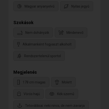
Magyar anyanyelvű
Nyilas jegyű
Szokások
Nem dohányzik
Mindenevő
Alkalmanként fogyaszt alkoholt
Rendszertelenül sportol
Megjelenés
178 cm magas
Molett
Vörös hajú
Kék szemű
Tetoválásai: neki nincs, de nem zavarja