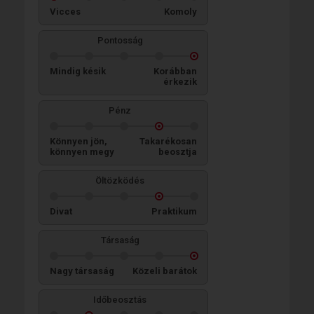
Vicces
Komoly
Pontosság
Mindig késik
Korábban
érkezik
Pénz
Könnyen jön,
Takarékosan
könnyen megy
beosztja
Öltözködés
Divat
Praktikum
Társaság
Nagy társaság
Közeli barátok
Időbeosztás