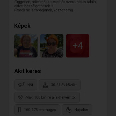
független, nőies nőt keresek és szeretnék is találni,
akivel beszélgethetek is.
(Párok ne is fáradjanak, köszönöm!)
Képek
+4
1
Akit keres
Nőt
30-61 év között
Max. 100 km-re a lakhelyemtől
160-175 cm magas
Hajadon