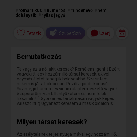
#
romantikus
#
humoros
#
mindenevő
#
nem
dohányzik
#
nyilas jegyű
Tetszik
Üzenj
SzuperSzív
Bemutatkozás
Te vagy az a nő, akit keresek? Remélem, igen! :) Ezért
vagyok itt: egy hozzám illő társat keresek, akivel
egymás életét tehetjük boldogabbá. Szerintem
nekem is jár a boldogság. Pozitív gondolkodású,
őszinte, jó humorú és vidám alaptermészetű vagyok.
Szupererőm: van billentyűzetem és nem félek
használni! :) Gyorsan és tartalmasan vagyok képes
válaszolni. :) Ugyanezt keresem a másik oldalon is.
Milyen társat keresek?
Az esélytelenek teljes nyugalmával egy hozzám illő,