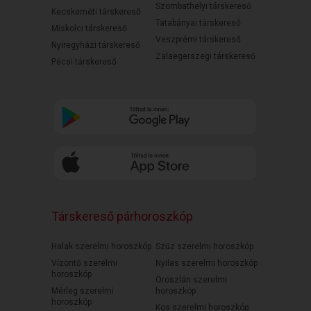
Szombathelyi társkereső
Kecskeméti társkereső
Tatabányai társkereső
Miskolci társkereső
Veszprémi társkereső
Nyíregyházi társkereső
Zalaegerszegi társkereső
Pécsi társkereső
Társkereső párhoroszkóp
Halak szerelmi horoszkóp
Szűz szerelmi horoszkóp
Vízöntő szerelmi
Nyilas szerelmi horoszkóp
horoszkóp
Oroszlán szerelmi
Mérleg szerelmi
horoszkóp
horoszkóp
Kos szerelmi horoszkóp