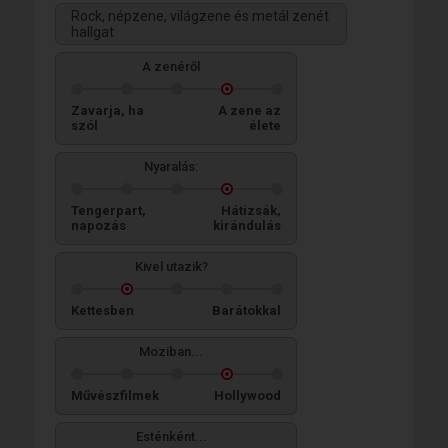
Rock, népzene, világzene és metál zenét
hallgat
A zenéről
Zavarja, ha
A zene az
szól
élete
Nyaralás:
Tengerpart,
Hátizsák,
napozás
kirándulás
Kivel utazik?
Kettesben
Barátokkal
Moziban...
Művészfilmek
Hollywood
Esténként...