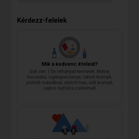
Kérdezz-felelek
Mik a kedvenc ételeid?
Sok van :) De néhányat kiemelek: Mátrai
borzaska, cigánypecsenye, rakott krumpli,
pörkölt nokedlival, rántott hús, sült krumpli,
sajtos-tejfölös csirkemell