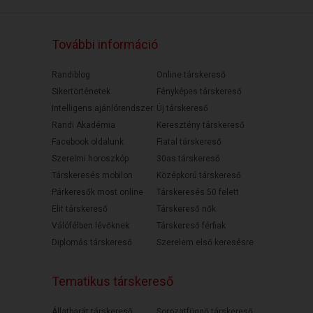
További információ
Randiblog
Online társkereső
Sikertörténetek
Fényképes társkereső
Intelligens ajánlórendszer
Új társkereső
Randi Akadémia
Keresztény társkereső
Facebook oldalunk
Fiatal társkereső
Szerelmi horoszkóp
30as társkereső
Társkeresés mobilon
Középkorú társkereső
Párkeresők most online
Társkeresés 50 felett
Elit társkereső
Társkereső nők
Válófélben lévőknek
Társkereső férfiak
Diplomás társkereső
Szerelem első keresésre
Tematikus társkereső
Állatbarát társkereső
Sorozatfüggő társkereső