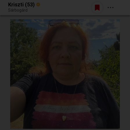
Kriszti (53)
Belépés
Sárbogárd
Egy jó randiból bármi lehet.