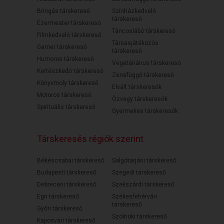
Bringás társkereső
Színházkedvelő
társkereső
Ezermester társkereső
Táncoslábú társkereső
Filmkedvelő társkereső
Társasjátékozós
Gamer társkereső
társkereső
Humoros társkereső
Vegetáriánus társkereső
Kertészkedő társkereső
Zenefüggő társkereső
Könyvmoly társkereső
Elvált társkeresők
Motoros társkereső
Özvegy társkeresők
Spirituális társkereső
Gyermekes társkeresők
Társkeresés régiók szerint
Békéscsabai társkereső
Salgótarjáni társkereső
Budapesti társkereső
Szegedi társkereső
Debreceni társkereső
Szekszárdi társkereső
Egri társkereső
Székesfehérvári
társkereső
Győri társkereső
Szolnoki társkereső
Kaposvári társkereső