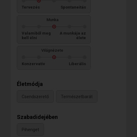
Tervezés
Spontaneitás
Munka
Valamiből meg
A munkája az
kell élni
élete
Világnézete
Konzervatív
Liberális
Életmódja
Csendszerető
Természetbarát
Szabadidejében
Pihenget