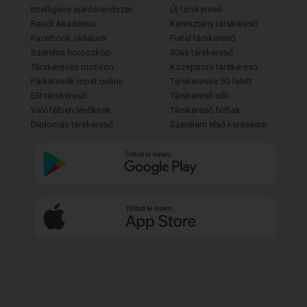
Intelligens ajánlórendszer
Új társkereső
Randi Akadémia
Keresztény társkereső
Facebook oldalunk
Fiatal társkereső
Szerelmi horoszkóp
30as társkereső
Társkeresés mobilon
Középkorú társkereső
Párkeresők most online
Társkeresés 50 felett
Elit társkereső
Társkereső nők
Válófélben lévőknek
Társkereső férfiak
Diplomás társkereső
Szerelem első keresésre