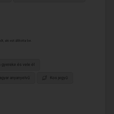
 aki ezt állította be.
 gyereke és vele él
gyar anyanyelvű
Kos jegyű