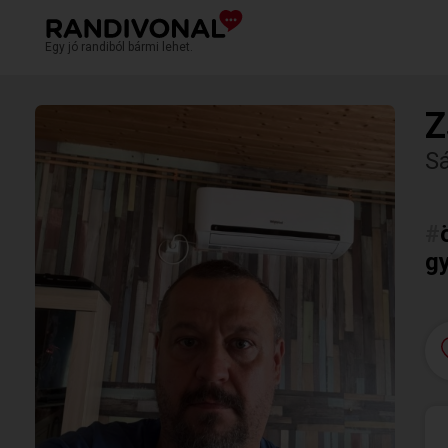
Egy jó randiból bármi lehet.
Z
S
#
g