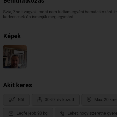
Bemutatkozás
Szia, Zsolt vagyok, most nem tudtam egyéni bemutatkozást írni. 
kedvencnek és ismerjük meg egymást.
Képek
1
Akit keres
Nőt
30-53 év között
Max. 20 km-
Legfeljebb 90 kg
Lehet, hogy szeretne gyer