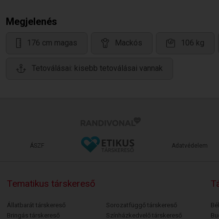
Megjelenés
176 cm magas
Mackós
106 kg
Tetoválásai: kisebb tetoválásai vannak
ÁSZF
Adatvédelem
Tematikus társkereső
Tá
Állatbarát társkereső
Sorozatfüggő társkereső
Bé
Bringás társkereső
Színházkedvelő társkereső
Bu