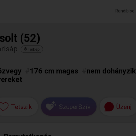
Randiblog
solt (52)
árisáp
Térkép
özvegy
#
176 cm magas
#
nem dohányzik
yereket
Tetszik
SzuperSzív
Üzenj