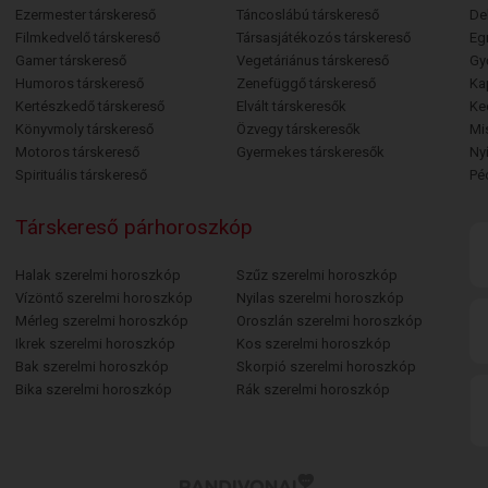
Ezermester társkereső
Táncoslábú társkereső
De
Filmkedvelő társkereső
Társasjátékozós társkereső
Egr
Gamer társkereső
Vegetáriánus társkereső
Gy
Humoros társkereső
Zenefüggő társkereső
Ka
Kertészkedő társkereső
Elvált társkeresők
Ke
Könyvmoly társkereső
Özvegy társkeresők
Mi
Motoros társkereső
Gyermekes társkeresők
Ny
Spirituális társkereső
Pé
Társkereső párhoroszkóp
Halak szerelmi horoszkóp
Szűz szerelmi horoszkóp
Vízöntő szerelmi horoszkóp
Nyilas szerelmi horoszkóp
Mérleg szerelmi horoszkóp
Oroszlán szerelmi horoszkóp
Ikrek szerelmi horoszkóp
Kos szerelmi horoszkóp
Bak szerelmi horoszkóp
Skorpió szerelmi horoszkóp
Bika szerelmi horoszkóp
Rák szerelmi horoszkóp