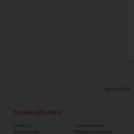
Ügyfélszolgálat
További információ
Randiblog
Online társkereső
Sikertörténetek
Fényképes társkereső