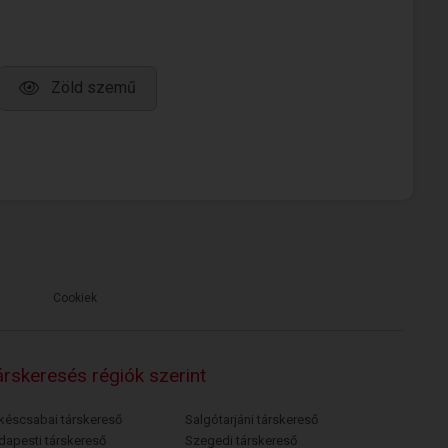
Zöld szemű
Cookiek
rskeresés régiók szerint
késcsabai társkereső
Salgótarjáni társkereső
dapesti társkereső
Szegedi társkereső