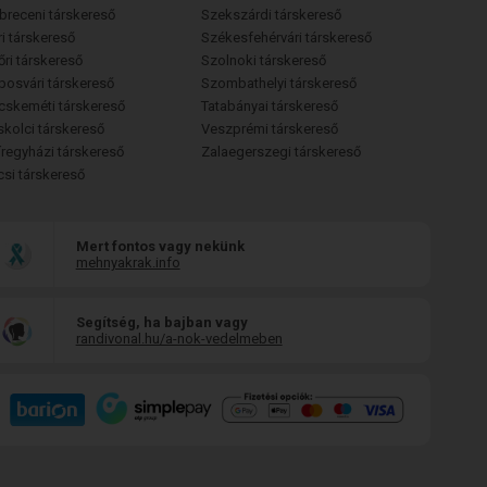
breceni társkereső
Szekszárdi társkereső
i társkereső
Székesfehérvári társkereső
őri társkereső
Szolnoki társkereső
posvári társkereső
Szombathelyi társkereső
cskeméti társkereső
Tatabányai társkereső
skolci társkereső
Veszprémi társkereső
íregyházi társkereső
Zalaegerszegi társkereső
csi társkereső
Mert fontos vagy nekünk
mehnyakrak.info
Segítség, ha bajban vagy
randivonal.hu/a-nok-vedelmeben