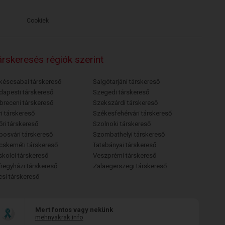
Cookiek
rskeresés régiók szerint
késcsabai társkereső
Salgótarjáni társkereső
dapesti társkereső
Szegedi társkereső
breceni társkereső
Szekszárdi társkereső
i társkereső
Székesfehérvári társkereső
őri társkereső
Szolnoki társkereső
posvári társkereső
Szombathelyi társkereső
cskeméti társkereső
Tatabányai társkereső
skolci társkereső
Veszprémi társkereső
íregyházi társkereső
Zalaegerszegi társkereső
csi társkereső
Mert fontos vagy nekünk
mehnyakrak.info