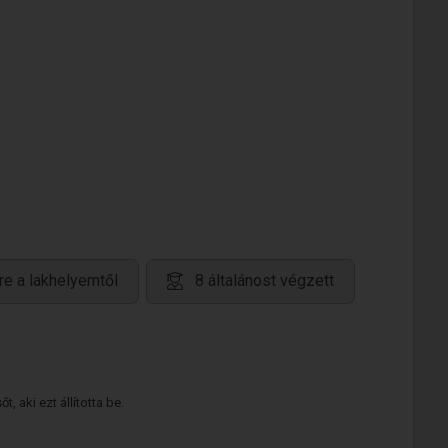
re a lakhelyemtől
8 általánost végzett
 aki ezt állította be.