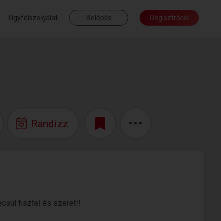
Ügyfélszolgálat
Belépés
Regisztráció
Randizz
sül tisztel és szeret!!