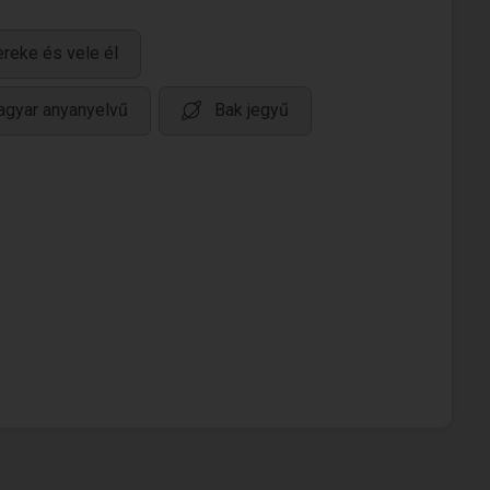
reke és vele él
gyar anyanyelvű
Bak jegyű