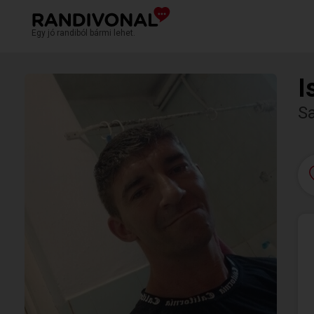
Egy jó randiból bármi lehet.
I
S