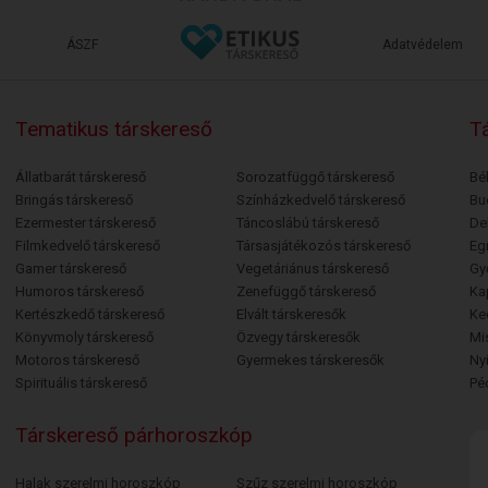
ÁSZF
Adatvédelem
Tematikus társkereső
Tá
Állatbarát társkereső
Sorozatfüggő társkereső
Bé
Bringás társkereső
Színházkedvelő társkereső
Bu
Ezermester társkereső
Táncoslábú társkereső
De
Filmkedvelő társkereső
Társasjátékozós társkereső
Egr
Gamer társkereső
Vegetáriánus társkereső
Gy
Humoros társkereső
Zenefüggő társkereső
Ka
Kertészkedő társkereső
Elvált társkeresők
Ke
Könyvmoly társkereső
Özvegy társkeresők
Mi
Motoros társkereső
Gyermekes társkeresők
Ny
Spirituális társkereső
Pé
Társkereső párhoroszkóp
Halak szerelmi horoszkóp
Szűz szerelmi horoszkóp