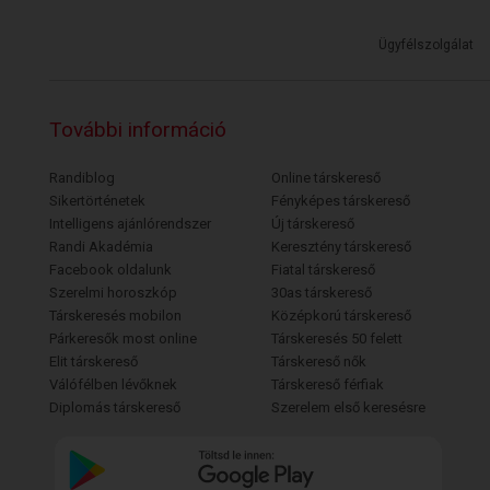
Ügyfélszolgálat
További információ
Randiblog
Online társkereső
Sikertörténetek
Fényképes társkereső
Intelligens ajánlórendszer
Új társkereső
Randi Akadémia
Keresztény társkereső
Facebook oldalunk
Fiatal társkereső
Szerelmi horoszkóp
30as társkereső
Társkeresés mobilon
Középkorú társkereső
Párkeresők most online
Társkeresés 50 felett
Elit társkereső
Társkereső nők
Válófélben lévőknek
Társkereső férfiak
Diplomás társkereső
Szerelem első keresésre