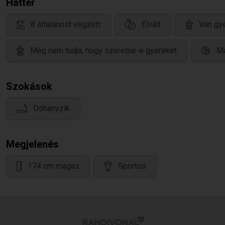
Háttér
8 általánost végzett
Elvált
Van gye
Még nem tudja, hogy szeretne-e gyereket
Ma
Szokások
Dohányzik
Megjelenés
174 cm magas
Sportos