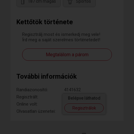
187 cm magas
Sportos
Kettőtök története
Regisztrálj most és ismerkedj meg vele!
Írd meg a saját szerelmes történetedet!
Megtalálom a párom
További információk
Randiazonosító:
4141632
Regisztrált:
Belépve láthatod
Online volt:
Regisztrálok
Olvasatlan üzenetei: