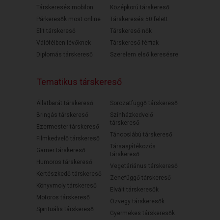
Társkeresés mobilon
Középkorú társkereső
Párkeresők most online
Társkeresés 50 felett
Elit társkereső
Társkereső nők
Válófélben lévőknek
Társkereső férfiak
Diplomás társkereső
Szerelem első keresésre
Tematikus társkereső
Állatbarát társkereső
Sorozatfüggő társkereső
Bringás társkereső
Színházkedvelő
társkereső
Ezermester társkereső
Táncoslábú társkereső
Filmkedvelő társkereső
Társasjátékozós
Gamer társkereső
társkereső
Humoros társkereső
Vegetáriánus társkereső
Kertészkedő társkereső
Zenefüggő társkereső
Könyvmoly társkereső
Elvált társkeresők
Motoros társkereső
Özvegy társkeresők
Spirituális társkereső
Gyermekes társkeresők