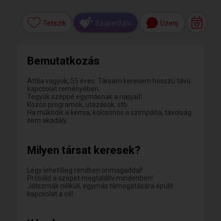
Tetszik
Üzenj
SzuperSzív
Bemutatkozás
Attila vagyok, 55 éves. Társam keresem hosszú távú
kapcsolat reményében.
Tegyük széppé egymásnak a napjait!
Közös programok, utazások, stb.
Ha működik a kémia, kölcsönös a szimpátia, távolság
sem akadály..
Milyen társat keresek?
Légy lehetőleg rendben önmagaddal!
Próbáld a szépet megtalálni mindenben!
Játszmák nélküli, egymás támogatására épülő
kapcsolat a cél.