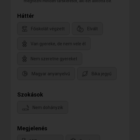
megnézni minden társkeresőt, aki ezt állította be.
Háttér
Főiskolát végzett
Elvált
Van gyereke, de nem vele él
Nem szeretne gyereket
Magyar anyanyelvű
Bika jegyű
Szokások
Nem dohányzik
Megjelenés