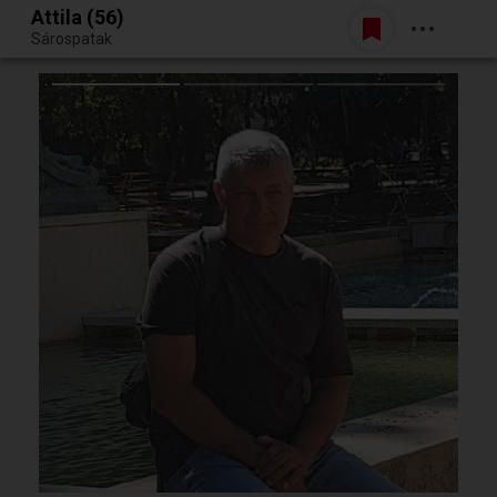
Attila (56)
Belépés
Sárospatak
Egy jó randiból bármi lehet.