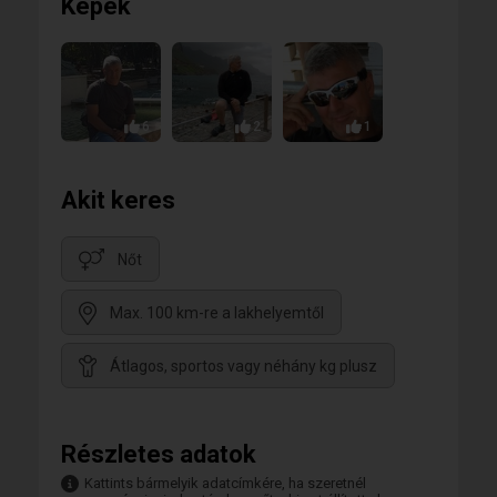
Képek
6
2
1
Akit keres
Nőt
Max. 100 km-re a lakhelyemtől
Átlagos, sportos vagy néhány kg plusz
Részletes adatok
Kattints bármelyik adatcímkére, ha szeretnél