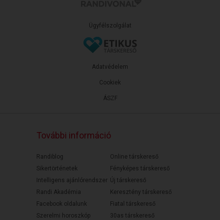
Ügyfélszolgálat
Adatvédelem
Cookiek
ÁSZF
További információ
Randiblog
Online társkereső
Sikertörténetek
Fényképes társkereső
Intelligens ajánlórendszer
Új társkereső
Randi Akadémia
Keresztény társkereső
Facebook oldalunk
Fiatal társkereső
Szerelmi horoszkóp
30as társkereső