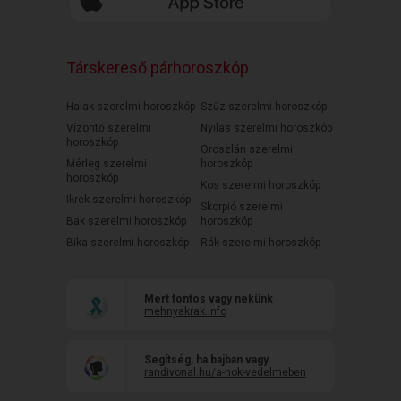
Társkereső párhoroszkóp
Halak szerelmi horoszkóp
Szűz szerelmi horoszkóp
Vízöntő szerelmi
Nyilas szerelmi horoszkóp
horoszkóp
Oroszlán szerelmi
Mérleg szerelmi
horoszkóp
horoszkóp
Kos szerelmi horoszkóp
Ikrek szerelmi horoszkóp
Skorpió szerelmi
Bak szerelmi horoszkóp
horoszkóp
Bika szerelmi horoszkóp
Rák szerelmi horoszkóp
Mert fontos vagy nekünk
mehnyakrak.info
Segítség, ha bajban vagy
randivonal.hu/a-nok-vedelmeben