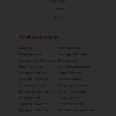
Adatvédelem
Cookiek
ÁSZF
További információ
Randiblog
Online társkereső
Sikertörténetek
Fényképes társkereső
Intelligens ajánlórendszer
Új társkereső
Randi Akadémia
Keresztény társkereső
Facebook oldalunk
Fiatal társkereső
Szerelmi horoszkóp
30as társkereső
Társkeresés mobilon
Középkorú társkereső
Párkeresők most online
Társkeresés 50 felett
Elit társkereső
Társkereső nők
Válófélben lévőknek
Társkereső férfiak
Diplomás társkereső
Szerelem első keresésre