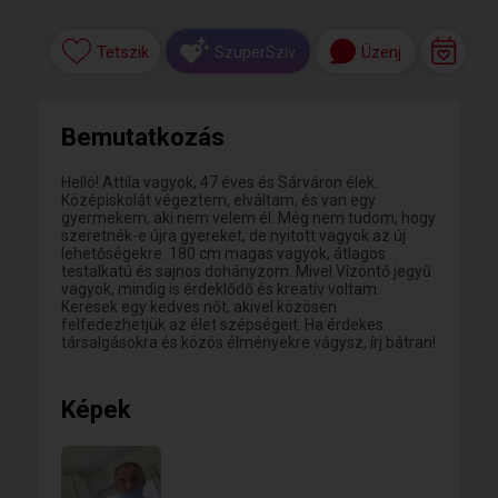
Tetszik
Üzenj
SzuperSzív
Bemutatkozás
Helló! Attila vagyok, 47 éves és Sárváron élek.
Középiskolát végeztem, elváltam, és van egy
gyermekem, aki nem velem él. Még nem tudom, hogy
szeretnék-e újra gyereket, de nyitott vagyok az új
lehetőségekre. 180 cm magas vagyok, átlagos
testalkatú és sajnos dohányzom. Mivel Vízöntő jegyű
vagyok, mindig is érdeklődő és kreatív voltam.
Keresek egy kedves nőt, akivel közösen
felfedezhetjük az élet szépségeit. Ha érdekes
társalgásokra és közös élményekre vágysz, írj bátran!
Képek