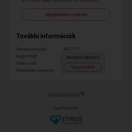
Írd meg a saját szerelmes történetedet!
Megtalálom a párom
További információk
Randiazonosító:
4927711
Regisztrált:
Belépve láthatod
Online volt:
Regisztrálok
Olvasatlan üzenetei:
Ügyfélszolgálat