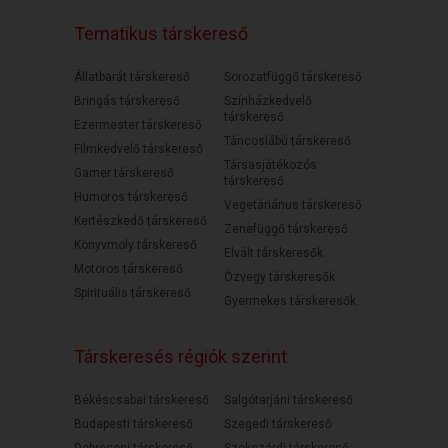
Tematikus társkereső
Állatbarát társkereső
Sorozatfüggő társkereső
Bringás társkereső
Színházkedvelő
társkereső
Ezermester társkereső
Táncoslábú társkereső
Filmkedvelő társkereső
Társasjátékozós
Gamer társkereső
társkereső
Humoros társkereső
Vegetáriánus társkereső
Kertészkedő társkereső
Zenefüggő társkereső
Könyvmoly társkereső
Elvált társkeresők
Motoros társkereső
Özvegy társkeresők
Spirituális társkereső
Gyermekes társkeresők
Társkeresés régiók szerint
Békéscsabai társkereső
Salgótarjáni társkereső
Budapesti társkereső
Szegedi társkereső