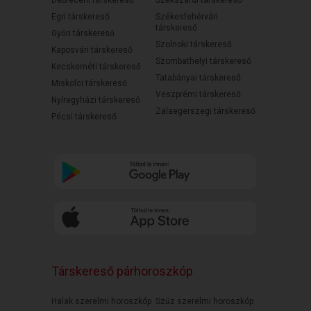
Debreceni társkereső
Szekszárdi társkereső
Egri társkereső
Székesfehérvári
társkereső
Győri társkereső
Szolnoki társkereső
Kaposvári társkereső
Szombathelyi társkereső
Kecskeméti társkereső
Tatabányai társkereső
Miskolci társkereső
Veszprémi társkereső
Nyíregyházi társkereső
Zalaegerszegi társkereső
Pécsi társkereső
Társkereső párhoroszkóp
Halak szerelmi horoszkóp
Szűz szerelmi horoszkóp