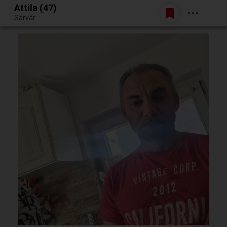
Attila (47)
Belépés
Sárvár
Egy jó randiból bármi lehet.