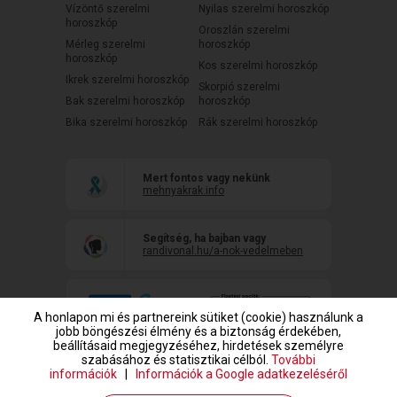
Vízöntő szerelmi
Nyilas szerelmi horoszkóp
horoszkóp
Oroszlán szerelmi
Mérleg szerelmi
horoszkóp
horoszkóp
Kos szerelmi horoszkóp
Ikrek szerelmi horoszkóp
Skorpió szerelmi
Bak szerelmi horoszkóp
horoszkóp
Bika szerelmi horoszkóp
Rák szerelmi horoszkóp
Mert fontos vagy nekünk
mehnyakrak.info
Segítség, ha bajban vagy
randivonal.hu/a-nok-vedelmeben
A honlapon mi és partnereink sütiket (cookie) használunk a
jobb böngészési élmény és a biztonság érdekében,
beállításaid megjegyzéséhez, hirdetések személyre
szabásához és statisztikai célból.
További
információk
|
Információk a Google adatkezeléséről