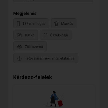
Megjelenés
187 cm magas
Mackós
100 kg
Őszülő hajú
Zöld szemű
Tetoválásai: neki nincs, elutasítja
Kérdezz-felelek