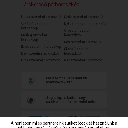
Társkereső párhoroszkóp
Halak szerelmi horoszkóp
Szűz szerelmi horoszkóp
Vízöntő szerelmi
Nyilas szerelmi horoszkóp
horoszkóp
Oroszlán szerelmi
Mérleg szerelmi
horoszkóp
horoszkóp
Kos szerelmi horoszkóp
Ikrek szerelmi horoszkóp
Skorpió szerelmi
Bak szerelmi horoszkóp
horoszkóp
Bika szerelmi horoszkóp
Rák szerelmi horoszkóp
Mert fontos vagy nekünk
mehnyakrak.info
Segítség, ha bajban vagy
randivonal.hu/a-nok-vedelmeben
A honlapon mi és partnereink sütiket (cookie) használunk a
jobb böngészési élmény és a biztonság érdekében,