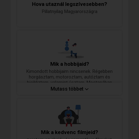
Hova utaznál legszívesebben?
Pillatnyilag Magyarországra
Mik a hobbijaid?
Kimondott hobbijaim nincsenek. Régebben
horgásztam, motoroztam, autóztam és
bicikliztem, valamint úsztam. Mostanában
annyit dolgozom, hogy ha tehetem, inkább
Mutass többet
pihenek. Azonban azt észrevettem, hogy a
legszebb helyek sem olyanok, mintha lenne
valakivel, akivel megoszthatnám ezeket a
pillanatokat
Mik a kedvenc filmjeid?