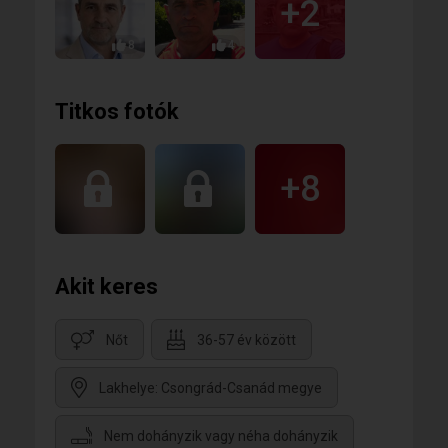
+2
Üdv:
Újra és újra.
Imte
Nap nap után.
8
4
Ilyen kapcsolatban hiszek. És hiszek abban, hogy a
legtöbb nő a szíve mélyén erre vágyik:
Titkos fotók
A szabadságra, hogy megpihenhessen a
szerelemben. Hogy békében érezhesse magát.
+8
Akit keres
Nőt
36-57 év között
Lakhelye: Csongrád-Csanád megye
Nem dohányzik vagy néha dohányzik