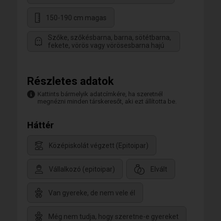
150-190 cm magas
Szőke, szőkésbarna, barna, sötétbarna,
fekete, vörös vagy vörösesbarna hajú
Részletes adatok
Kattints bármelyik adatcímkére, ha szeretnél
megnézni minden társkeresőt, aki ezt állította be.
Háttér
Középiskolát végzett (Epitoipar)
Vállalkozó (epitoipar)
Elvált
Van gyereke, de nem vele él
Még nem tudja, hogy szeretne-e gyereket