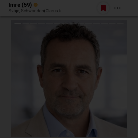
Imre (59)
Belépés
Svájc, Schwanden(Glarus kanton) Mako( Magarorszag)
Egy jó randiból bármi lehet.