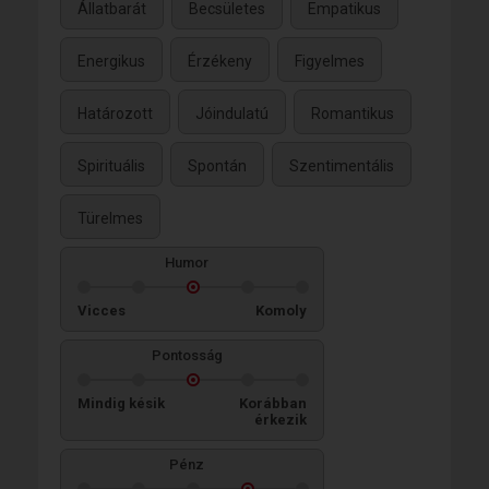
Állatbarát
Becsületes
Empatikus
Energikus
Érzékeny
Figyelmes
Határozott
Jóindulatú
Romantikus
Spirituális
Spontán
Szentimentális
Türelmes
Humor
Vicces
Komoly
Pontosság
Mindig késik
Korábban
érkezik
Pénz