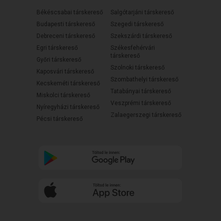
Békéscsabai társkereső
Salgótarjáni társkereső
Budapesti társkereső
Szegedi társkereső
Debreceni társkereső
Szekszárdi társkereső
Egri társkereső
Székesfehérvári
társkereső
Győri társkereső
Szolnoki társkereső
Kaposvári társkereső
Szombathelyi társkereső
Kecskeméti társkereső
Tatabányai társkereső
Miskolci társkereső
Veszprémi társkereső
Nyíregyházi társkereső
Zalaegerszegi társkereső
Pécsi társkereső