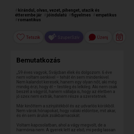
#
kirándul, olvas, vezet, pihenget, utazik és
étterembe jár
#
jóindulatú
#
figyelmes
#
empatikus
#
romantikus
Tetszik
Üzenj
SzuperSzív
Bemutatkozás
„59 éves vagyok, Svájcban élek és dolgozom. 6 éve
nem voltam senkivel – tehát én sem mindenkivel.
Nem kalandot keresek, hanem egy olyan nőt, aki még
mindig érzi, hogy él – testileg és lelkileg. Aki nem csak
beszél a vágyról, hanem vállalja is, hogy az életben a
jó szex nem extrák, hanem része a szeretetnek.
Már kinőttem a színjátékból és az udvarlós körökből.
Nem várok hónapokat, hogy valaki eldöntse, mit akar,
és én sem árulok zsákbamacskát.
Voltam kapcsolatban, ahol a vágy megvolt, de a
harmónia nem. A gyerek lett az első, mi pedig lassan