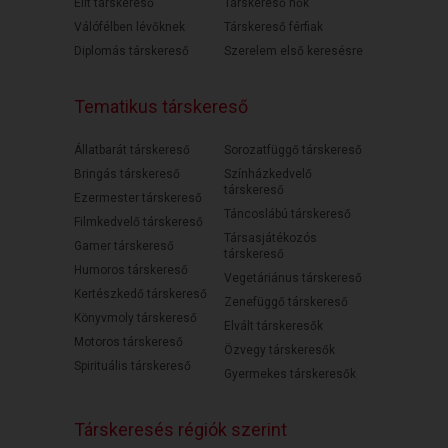
Elit társkereső
Társkereső nők
Válófélben lévőknek
Társkereső férfiak
Diplomás társkereső
Szerelem első keresésre
Tematikus társkereső
Állatbarát társkereső
Sorozatfüggő társkereső
Bringás társkereső
Színházkedvelő
társkereső
Ezermester társkereső
Táncoslábú társkereső
Filmkedvelő társkereső
Társasjátékozós
Gamer társkereső
társkereső
Humoros társkereső
Vegetáriánus társkereső
Kertészkedő társkereső
Zenefüggő társkereső
Könyvmoly társkereső
Elvált társkeresők
Motoros társkereső
Özvegy társkeresők
Spirituális társkereső
Gyermekes társkeresők
Társkeresés régiók szerint