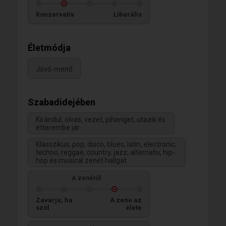
Konzervatív
Liberális
Életmódja
Jövő-menő
Szabadidejében
Kirándul, olvas, vezet, pihenget, utazik és
étterembe jár
Klasszikus, pop, disco, blues, latin, electronic,
techno, reggae, country, jazz, alternativ, hip-
hop és musical zenét hallgat
A zenéről
Zavarja, ha
A zene az
szól
élete