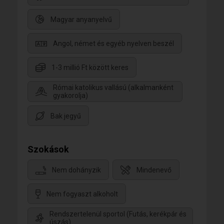
Magyar anyanyelvű
Angol, német és egyéb nyelven beszél
1-3 millió Ft között keres
Római katolikus vallású (alkalmanként
gyakorolja)
Bak jegyű
Szokások
Nem dohányzik
Mindenevő
Nem fogyaszt alkoholt
Rendszertelenül sportol (Futás, kerékpár és
úszás)