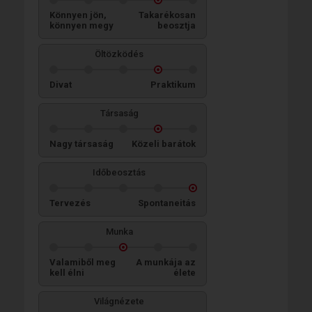
Könnyen jön,
Takarékosan
könnyen megy
beosztja
Öltözködés
Divat
Praktikum
Társaság
Nagy társaság
Közeli barátok
Időbeosztás
Tervezés
Spontaneitás
Munka
Valamiből meg
A munkája az
kell élni
élete
Világnézete