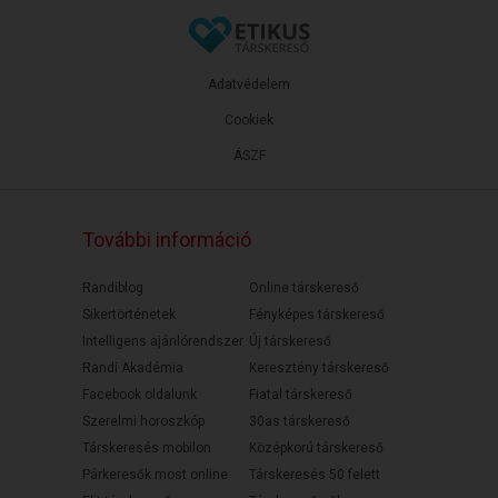
Adatvédelem
Cookiek
ÁSZF
További információ
Randiblog
Online társkereső
Sikertörténetek
Fényképes társkereső
Intelligens ajánlórendszer
Új társkereső
Randi Akadémia
Keresztény társkereső
Facebook oldalunk
Fiatal társkereső
Szerelmi horoszkóp
30as társkereső
Társkeresés mobilon
Középkorú társkereső
Párkeresők most online
Társkeresés 50 felett