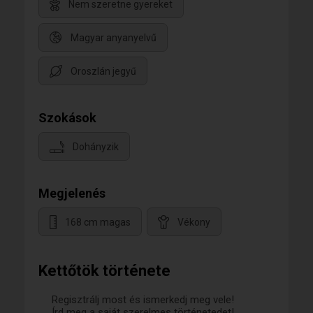
Nem szeretne gyereket
Magyar anyanyelvű
Oroszlán jegyű
Szokások
Dohányzik
Megjelenés
168 cm magas
Vékony
Kettőtök története
Regisztrálj most és ismerkedj meg vele!
Írd meg a saját szerelmes történetedet!