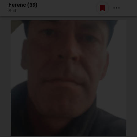
Ferenc (39)
Belépés
Solt
Egy jó randiból bármi lehet.