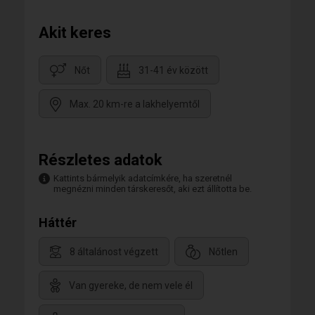
Akit keres
Nőt
31-41 év között
Max. 20 km-re a lakhelyemtől
Részletes adatok
Kattints bármelyik adatcímkére, ha szeretnél
megnézni minden társkeresőt, aki ezt állította be.
Háttér
8 általánost végzett
Nőtlen
Van gyereke, de nem vele él