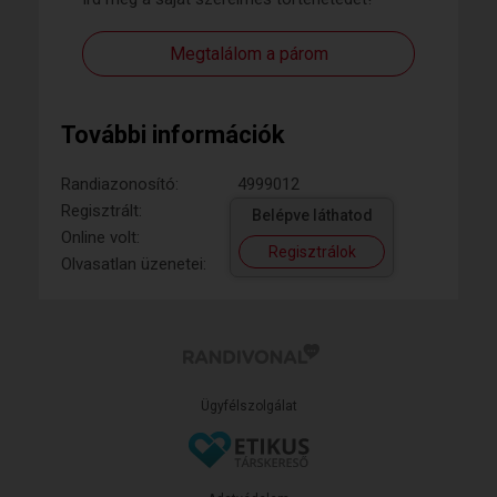
Megtalálom a párom
További információk
Randiazonosító:
4999012
Regisztrált:
Belépve láthatod
Online volt:
Regisztrálok
Olvasatlan üzenetei:
Ügyfélszolgálat