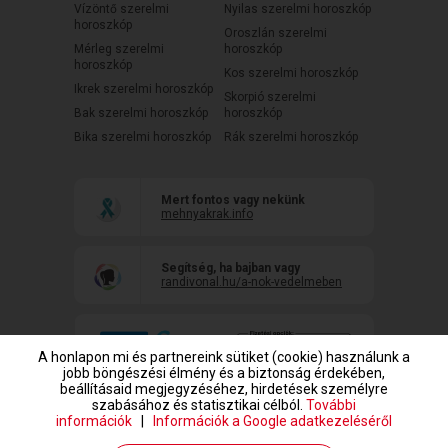
Vízöntő szerelmi
Nyilas szerelmi horoszkóp
horoszkóp
Oroszlán szerelmi
Mérleg szerelmi
horoszkóp
horoszkóp
Kos szerelmi horoszkóp
Ikrek szerelmi horoszkóp
Skorpió szerelmi
Bak szerelmi horoszkóp
horoszkóp
Bika szerelmi horoszkóp
Rák szerelmi horoszkóp
Mert fontos vagy nekünk
mehnyakrak.info
Segítség, ha bajban vagy
randivonal.hu/a-nok-vedelmeben
A honlapon mi és partnereink sütiket (cookie) használunk a
jobb böngészési élmény és a biztonság érdekében,
beállításaid megjegyzéséhez, hirdetések személyre
szabásához és statisztikai célból.
További
információk
|
Információk a Google adatkezeléséről