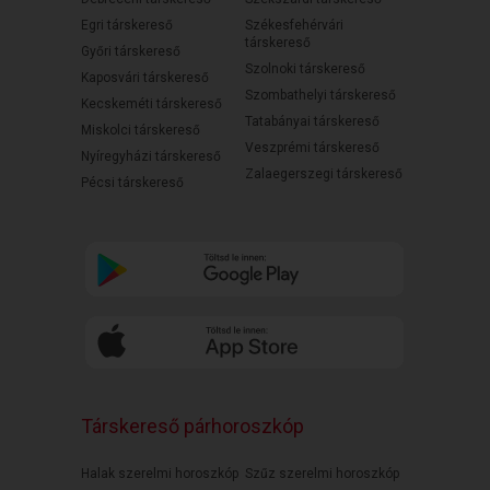
Egri társkereső
Székesfehérvári
társkereső
Győri társkereső
Szolnoki társkereső
Kaposvári társkereső
Szombathelyi társkereső
Kecskeméti társkereső
Tatabányai társkereső
Miskolci társkereső
Veszprémi társkereső
Nyíregyházi társkereső
Zalaegerszegi társkereső
Pécsi társkereső
Társkereső párhoroszkóp
Halak szerelmi horoszkóp
Szűz szerelmi horoszkóp