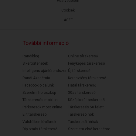
Adatvédelem
Cookiek
ÁSZF
További információ
Randiblog
Online társkereső
Sikertörténetek
Fényképes társkereső
Intelligens ajánlórendszer
Új társkereső
Randi Akadémia
Keresztény társkereső
Facebook oldalunk
Fiatal társkereső
Szerelmi horoszkóp
30as társkereső
Társkeresés mobilon
Középkorú társkereső
Párkeresők most online
Társkeresés 50 felett
Elit társkereső
Társkereső nők
Válófélben lévőknek
Társkereső férfiak
Diplomás társkereső
Szerelem első keresésre