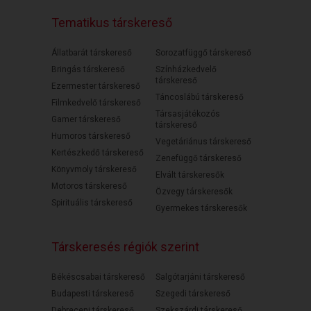
Tematikus társkereső
Állatbarát társkereső
Sorozatfüggő társkereső
Bringás társkereső
Színházkedvelő
társkereső
Ezermester társkereső
Táncoslábú társkereső
Filmkedvelő társkereső
Társasjátékozós
Gamer társkereső
társkereső
Humoros társkereső
Vegetáriánus társkereső
Kertészkedő társkereső
Zenefüggő társkereső
Könyvmoly társkereső
Elvált társkeresők
Motoros társkereső
Özvegy társkeresők
Spirituális társkereső
Gyermekes társkeresők
Társkeresés régiók szerint
Békéscsabai társkereső
Salgótarjáni társkereső
Budapesti társkereső
Szegedi társkereső
Debreceni társkereső
Szekszárdi társkereső