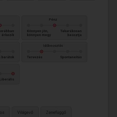
Pénz
orábban
Könnyen jön,
Takarékosan
érkezik
könnyen megy
beosztja
Időbeosztás
i barátok
Tervezés
Spontaneitás
Liberális
tos
Világevő
Zenefüggő