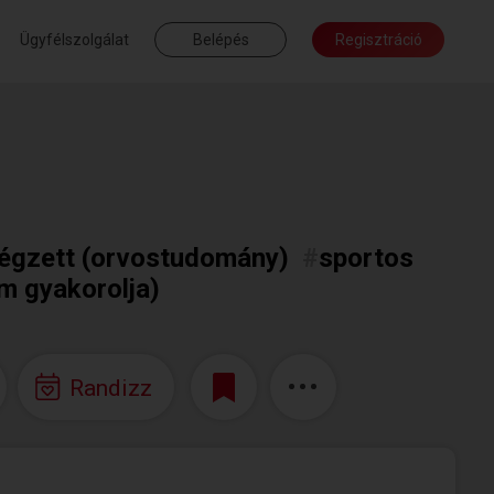
Ügyfélszolgálat
Belépés
Regisztráció
végzett (orvostudomány)
#
sportos
em gyakorolja)
Randizz