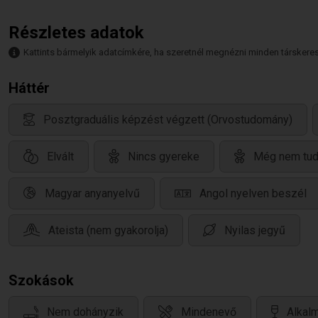
Részletes adatok
Kattints bármelyik adatcímkére, ha szeretnél megnézni minden társkeresőt,
Háttér
Posztgraduális képzést végzett (Orvostudomány)
Elvált
Nincs gyereke
Még nem tudj
Magyar anyanyelvű
Angol nyelven beszél
Ateista (nem gyakorolja)
Nyilas jegyű
Szokások
Nem dohányzik
Mindenevő
Alkalm