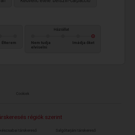
van
Kedvenc étele: bélszín-carpaccio
Háziállat
Étterem
Nem tudja
Imádja őket
elviselni
Cookiek
rskeresés régiók szerint
késcsabai társkereső
Salgótarjáni társkereső