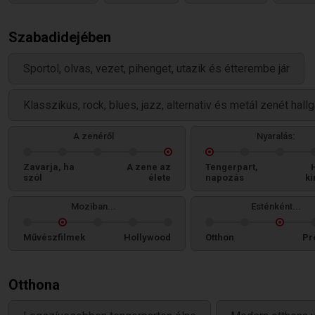
Szabadidejében
Sportol, olvas, vezet, pihenget, utazik és étterembe jár
Klasszikus, rock, blues, jazz, alternativ és metál zenét hallg
A zenéről
Nyaralás:
Zavarja, ha
A zene az
Tengerpart,
szól
élete
napozás
ki
Moziban...
Esténként...
Művészfilmek
Hollywood
Otthon
Pr
Otthona