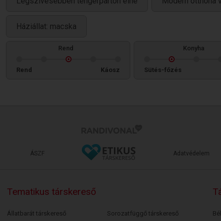
Legszívesebben tengerparton élne
Modern otthona 
Háziállat: macska
Rend
Konyha
Rend
Káosz
Sütés-főzés
ÁSZF
Adatvédelem
Tematikus társkereső
Tá
Állatbarát társkereső
Sorozatfüggő társkereső
Bé