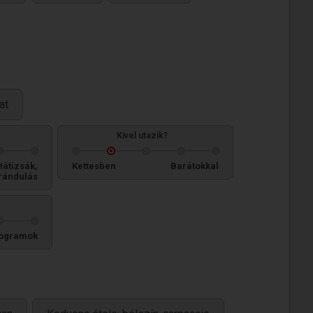
at
Kivel utazik?
Hátizsák,
Kettesben
Barátokkal
rándulás
ogramok