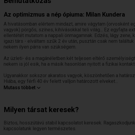
Bemutatkozás
Az optimizmus a nép ópiuma: Milan Kundera
A hivatásomban elértem mindazt, amire vágytam (orvosként eg
vagyok) pörgős, színes, kihívásokkal teli világ... Ez egyfajta e
ellentétét mutatom a nappali önmagamnak. Edzés, lágy zene, k
igazi társ - elváltam szűk 2 év után, pusztán csak nem talált
nekem ilyen párra van szükségem.
Az üzleti- és a magánéletben két teljesen eltérő személyiség
nekem is jól esik, ha a másik hasonlóan nyitott a fizikai kontakt
Ugyanakkor sokszor akaratos vagyok, köszönhetően a határozot
Hiába, egy férfi 40 év felett valljon határozott elveket...
Mutass többet
Reggeli Nespresso (ezen George Clooneyval mindig összevesz
aminek kell (bár igyekszem időben itthon lenni: egy kis összebú
Milyen társat keresek?
Zenehallgatás, egzotikus vacsora készítése a szerelememmel
Hobbim a szabadtéri fotózás, elsődleges célpont a görög szige
Biztos, hosszútávú stabil kapcsolatot keresek. Ragaszkodjun
Filmek, könyvek, színművek, koncertek, melyek mind-mind hos
kapcsolatunk legyen természetes.
A tenger, napfény, egzotikus tájak a szenvedélyem. Egyedülá