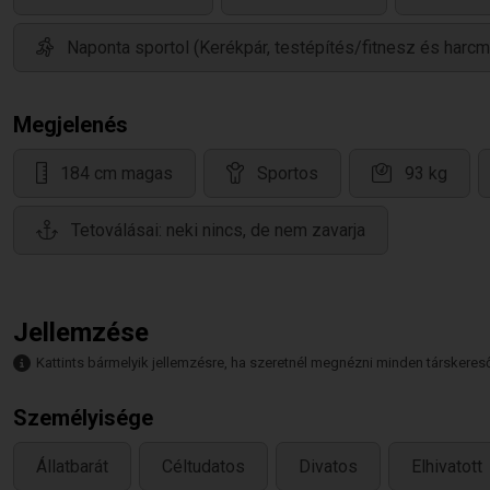
Naponta sportol (Kerékpár, testépítés/fitnesz és harc
Megjelenés
184 cm magas
Sportos
93 kg
Tetoválásai: neki nincs, de nem zavarja
Jellemzése
Kattints bármelyik jellemzésre, ha szeretnél megnézni minden társkeresőt,
Személyisége
Állatbarát
Céltudatos
Divatos
Elhivatott