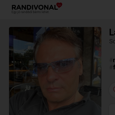
Egy jó randiból bármi lehet.
L
S
#
#