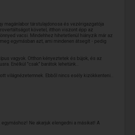
y magánlabor társtulajdonosa és vezérigazgatója
xtrovertáltságot követel, itthon viszont épp az
önnyed vacsi. Mindehhez hihetetlenül hiányzik már az
uk meg egymásban azt, ami mindenen átsegít - pedig
típus vagyok. Otthon kényeztetek és bújok, és az
usra. Enélkül "csak" barátok lehetünk...
t világnézetemnek. Ebből nincs esély kizökkenteni...
ünk.. ), majd a munkahelyen minden abszolválva,
jás és egy pohár bor máris átalakít az itthoni Lacivá).
, némi erotikával megfűszerezve.
tvilág - utazás tekintetében is.
k egymáshoz! Ne akarjuk elengedni a másikat! A
szútávon gazdagítják az életem.
llóként mindent megteszek, hogy utazási vágyaim meg