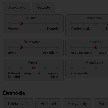
Jóindulatú
Őszinte
Humor
Pontosság
Vicces
Komoly
Mindig késik
K
Öltözködés
Társaság
Divat
Praktikum
Nagy társaság
Közel
Munka
Világnézete
Valamiből meg
A munkája az
Konzervatív
kell élni
élete
Életmódja
Filmkedvelő
Hobbiséf
Könyvmoly
Spor