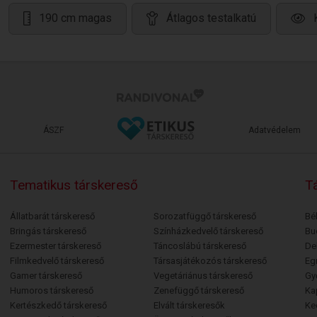
190 cm magas
Átlagos testalkatú
ÁSZF
Adatvédelem
Tematikus társkereső
Tá
Állatbarát társkereső
Sorozatfüggő társkereső
Bé
Bringás társkereső
Színházkedvelő társkereső
Bu
Ezermester társkereső
Táncoslábú társkereső
De
Filmkedvelő társkereső
Társasjátékozós társkereső
Egr
Gamer társkereső
Vegetáriánus társkereső
Gy
Humoros társkereső
Zenefüggő társkereső
Ka
Kertészkedő társkereső
Elvált társkeresők
Ke