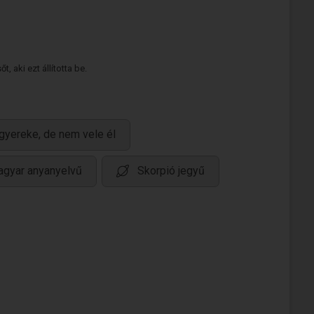
 aki ezt állította be.
gyereke, de nem vele él
gyar anyanyelvű
Skorpió jegyű