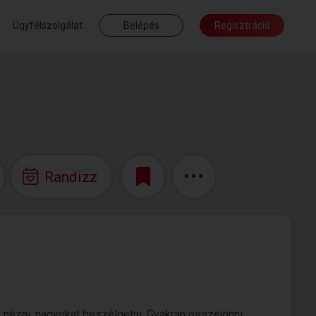
Ügyfélszolgálat
Belépés
Regisztráció
Randizz
nézni, nagyokat beszélgetni. Gyakran összejönni.