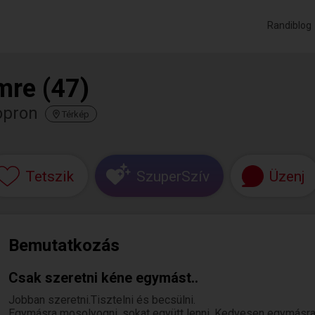
Randiblog
mre (47)
opron
Térkép
Tetszik
SzuperSzív
Üzenj
Bemutatkozás
Csak szeretni kéne egymást..
Jobban szeretni.Tisztelni és becsülni.
Egymásra mosolyogni, sokat együtt lenni. Kedvesen egymásra 