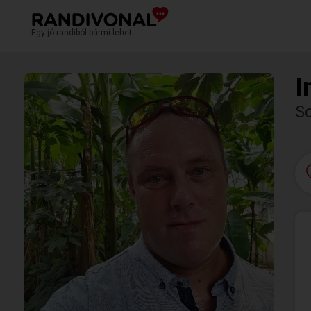
Egy jó randiból bármi lehet.
I
S