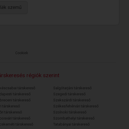
Kék szemű
Cookiek
rskeresés régiók szerint
késcsabai társkereső
Salgótarjáni társkereső
dapesti társkereső
Szegedi társkereső
breceni társkereső
Szekszárdi társkereső
i társkereső
Székesfehérvári társkereső
őri társkereső
Szolnoki társkereső
posvári társkereső
Szombathelyi társkereső
cskeméti társkereső
Tatabányai társkereső