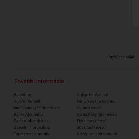
Ügyfélszolgálat
További információ
Randiblog
Online társkereső
Sikertörténetek
Fényképes társkereső
Intelligens ajánlórendszer
Új társkereső
Randi Akadémia
Keresztény társkereső
Facebook oldalunk
Fiatal társkereső
Szerelmi horoszkóp
30as társkereső
Társkeresés mobilon
Középkorú társkereső