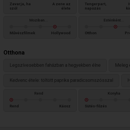
Zavarja, ha
A zene az
Tengerpart,
szól
élete
napozás
ki
Moziban...
Esténként...
Művészfilmek
Hollywood
Otthon
Pr
Otthona
Legszívesebben faházban a hegyekben élne
Meleg 
Kedvenc étele: töltött paprika paradicsomszósszal
H
Rend
Konyha
Rend
Káosz
Sütés-főzés