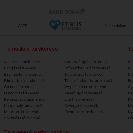
ÁSZF
Adatvédelem
Tematikus társkereső
Tá
Állatbarát társkereső
Sorozatfüggő társkereső
Bé
Bringás társkereső
Színházkedvelő társkereső
Bu
Ezermester társkereső
Táncoslábú társkereső
De
Filmkedvelő társkereső
Társasjátékozós társkereső
Egr
Gamer társkereső
Vegetáriánus társkereső
Gy
Humoros társkereső
Zenefüggő társkereső
Ka
Kertészkedő társkereső
Elvált társkeresők
Ke
Könyvmoly társkereső
Özvegy társkeresők
Mi
Motoros társkereső
Gyermekes társkeresők
Ny
Spirituális társkereső
Pé
Társkereső párhoroszkóp