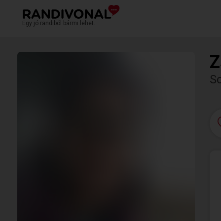
Egy jó randiból bármi lehet.
Z
S