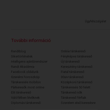
Ügyfélszolgálat
További információ
Randiblog
Online társkereső
Sikertörténetek
Fényképes társkereső
Intelligens ajánlórendszer
Új társkereső
Randi Akadémia
Keresztény társkereső
Facebook oldalunk
Fiatal társkereső
Szerelmi horoszkóp
30as társkereső
Társkeresés mobilon
Középkorú társkereső
Párkeresők most online
Társkeresés 50 felett
Elit társkereső
Társkereső nők
Válófélben lévőknek
Társkereső férfiak
Diplomás társkereső
Szerelem első keresésre