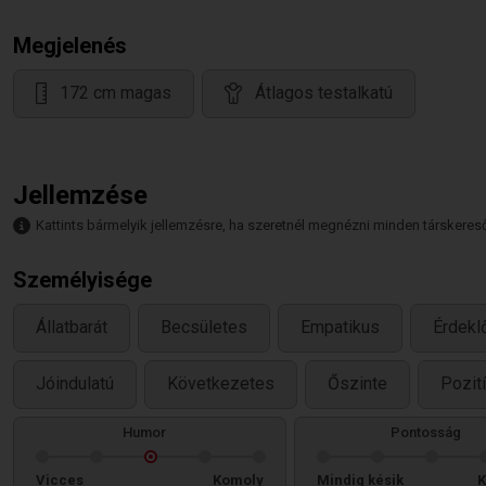
Megjelenés
172 cm magas
Átlagos testalkatú
Jellemzése
Kattints bármelyik jellemzésre, ha szeretnél megnézni minden társkeresőt,
Személyisége
Állatbarát
Becsületes
Empatikus
Érdekl
Jóindulatú
Következetes
Őszinte
Pozit
Humor
Pontosság
Vicces
Komoly
Mindig késik
K