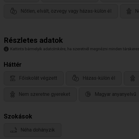
Nőtlen, elvált, özvegy vagy házas-külön él
N
Részletes adatok
Kattints bármelyik adatcímkére, ha szeretnél megnézni minden társkeresőt,
Háttér
Főiskolát végzett
Házas-külön él
Nem szeretne gyereket
Magyar anyanyelvű
Szokások
Néha dohányzik