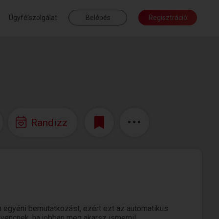
Ügyfélszolgálat
Belépés
Regisztráció
Randizz
 egyéni bemutatkozást, ezért ezt az automatikus
edvencnek, ha jobban meg akarsz ismerni!