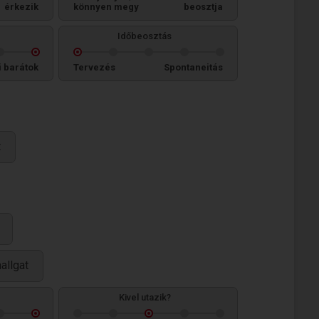
érkezik
könnyen megy
beosztja
Időbeosztás
i barátok
Tervezés
Spontaneitás
t
allgat
Kivel utazik?