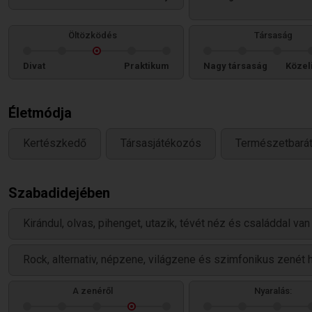
Öltözködés
Társaság
Divat
Praktikum
Nagy társaság
Közel
Életmódja
Kertészkedő
Társasjátékozós
Természetbará
Szabadidejében
Kirándul, olvas, pihenget, utazik, tévét néz és családdal van
Rock, alternativ, népzene, világzene és szimfonikus zenét h
A zenéről
Nyaralás: