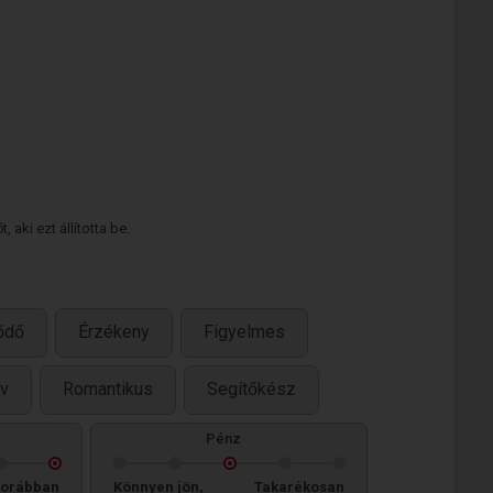
 aki ezt állította be.
ődő
Érzékeny
Figyelmes
ív
Romantikus
Segítőkész
Pénz
orábban
Könnyen jön,
Takarékosan