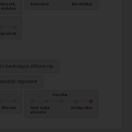
Hátizsák,
Kettesben
Barátokkal
rándulás
ogramok
és barátságos otthona van
áziállat: rágcsálók
Háziállat
Étterem
Nem tudja
Imádja őket
elviselni