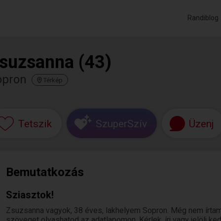
Randiblog
suzsanna (43)
opron
Térkép
Tetszik
SzuperSzív
Üzenj
Bemutatkozás
Sziasztok!
Zsuzsanna vagyok, 38 éves, lakhelyem Sopron. Még nem írtam
szöveget olvashatod az adatlapomon. Kérlek, írj vagy jelölj k