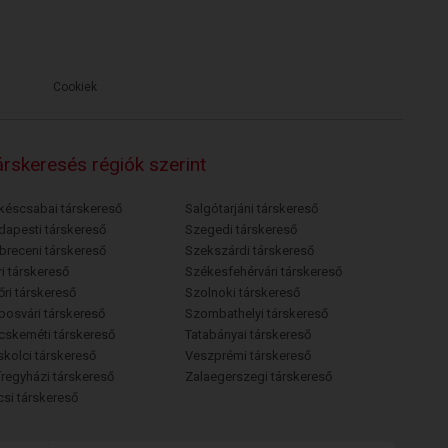
Cookiek
rskeresés régiók szerint
késcsabai társkereső
Salgótarjáni társkereső
dapesti társkereső
Szegedi társkereső
breceni társkereső
Szekszárdi társkereső
i társkereső
Székesfehérvári társkereső
őri társkereső
Szolnoki társkereső
posvári társkereső
Szombathelyi társkereső
cskeméti társkereső
Tatabányai társkereső
skolci társkereső
Veszprémi társkereső
íregyházi társkereső
Zalaegerszegi társkereső
csi társkereső