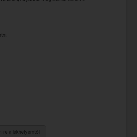
tni.
-re a lakhelyemtől