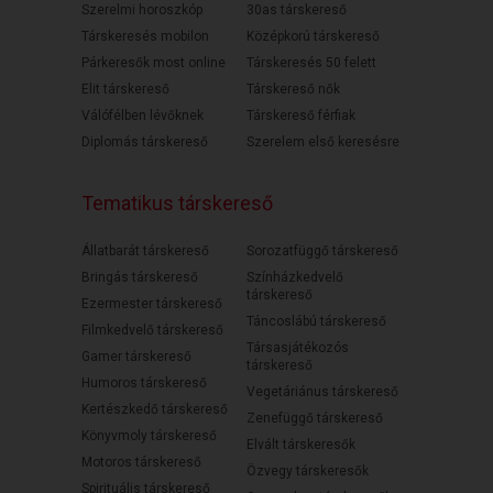
Szerelmi horoszkóp
30as társkereső
Társkeresés mobilon
Középkorú társkereső
Párkeresők most online
Társkeresés 50 felett
Elit társkereső
Társkereső nők
Válófélben lévőknek
Társkereső férfiak
Diplomás társkereső
Szerelem első keresésre
Tematikus társkereső
Állatbarát társkereső
Sorozatfüggő társkereső
Bringás társkereső
Színházkedvelő
társkereső
Ezermester társkereső
Táncoslábú társkereső
Filmkedvelő társkereső
Társasjátékozós
Gamer társkereső
társkereső
Humoros társkereső
Vegetáriánus társkereső
Kertészkedő társkereső
Zenefüggő társkereső
Könyvmoly társkereső
Elvált társkeresők
Motoros társkereső
Özvegy társkeresők
Spirituális társkereső