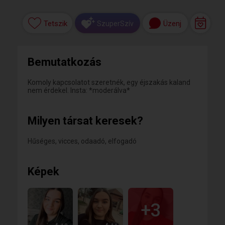
Tetszik
Üzenj
SzuperSzív
Bemutatkozás
Komoly kapcsolatot szeretnék, egy éjszakás kaland
nem érdekel. Insta: *moderálva*
Milyen társat keresek?
Hűséges, vicces, odaadó, elfogadó
Képek
+3