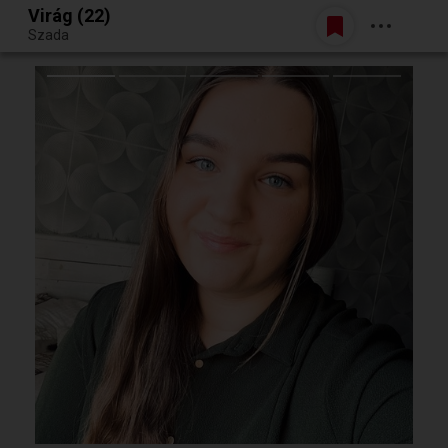
Virág (22)
Belépés
Szada
Egy jó randiból bármi lehet.