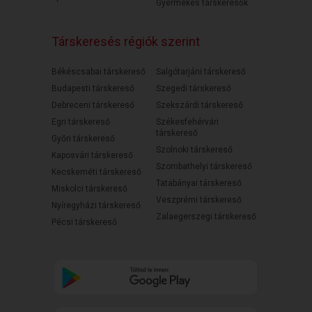
Gyermekes társkeresők
Társkeresés régiók szerint
Békéscsabai társkereső
Salgótarjáni társkereső
Budapesti társkereső
Szegedi társkereső
Debreceni társkereső
Szekszárdi társkereső
Egri társkereső
Székesfehérvári
társkereső
Győri társkereső
Szolnoki társkereső
Kaposvári társkereső
Szombathelyi társkereső
Kecskeméti társkereső
Tatabányai társkereső
Miskolci társkereső
Veszprémi társkereső
Nyíregyházi társkereső
Zalaegerszegi társkereső
Pécsi társkereső