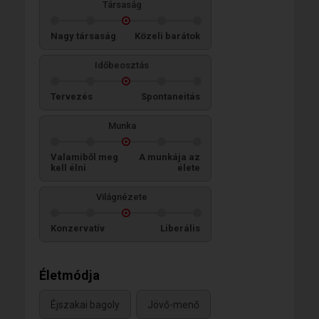
Társaság
Nagy társaság
Közeli barátok
Időbeosztás
Tervezés
Spontaneitás
Munka
Valamiből meg
A munkája az
kell élni
élete
Világnézete
Konzervatív
Liberális
Életmódja
Éjszakai bagoly
Jövő-menő