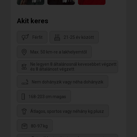
19
11
Akit keres
Férfit
21-25 év között
Max. 50 km-re a lakhelyemtől
Ne legyen 8 általánosnál kevesebbet végzett
és 8 általánost végzett
Nem dohányzik vagy néha dohányzik
168-203 cm magas
Átlagos, sportos vagy néhány kg plusz
80-97 kg