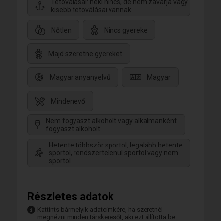
Tetoválásai: neki nincs, de nem zavarja vagy
kisebb tetoválásai vannak
Nőtlen
Nincs gyereke
Majd szeretne gyereket
Magyar anyanyelvű
Magyar
Mindenevő
Nem fogyaszt alkoholt vagy alkalmanként
fogyaszt alkoholt
Hetente többször sportol, legalább hetente
sportol, rendszertelenül sportol vagy nem
sportol
Részletes adatok
Kattints bármelyik adatcímkére, ha szeretnél
megnézni minden társkeresőt, aki ezt állította be.