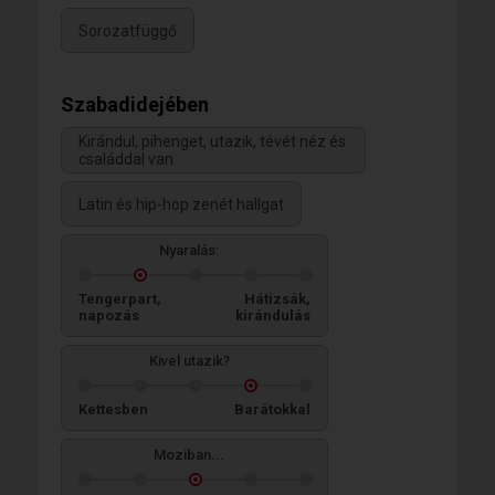
Sorozatfüggő
Szabadidejében
Kirándul, pihenget, utazik, tévét néz és
családdal van
Latin és hip-hop zenét hallgat
Nyaralás:
Tengerpart,
Hátizsák,
napozás
kirándulás
Kivel utazik?
Kettesben
Barátokkal
Moziban...