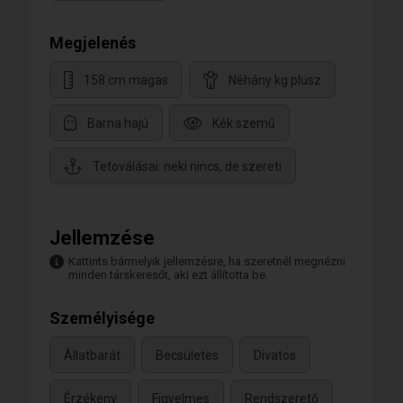
Megjelenés
158 cm magas
Néhány kg plusz
Barna hajú
Kék szemű
Tetoválásai: neki nincs, de szereti
Jellemzése
Kattints bármelyik jellemzésre, ha szeretnél megnézni
minden társkeresőt, aki ezt állította be.
Személyisége
Állatbarát
Becsületes
Divatos
Érzékeny
Figyelmes
Rendszerető