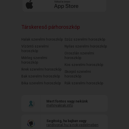
Társkereső párhoroszkóp
Halak szerelmi horoszkóp
Szűz szerelmi horoszkóp
Vízöntő szerelmi
Nyilas szerelmi horoszkóp
horoszkóp
Oroszlán szerelmi
Mérleg szerelmi
horoszkóp
horoszkóp
Kos szerelmi horoszkóp
Ikrek szerelmi horoszkóp
Skorpió szerelmi
Bak szerelmi horoszkóp
horoszkóp
Bika szerelmi horoszkóp
Rák szerelmi horoszkóp
Mert fontos vagy nekünk
mehnyakrak.info
Segítség, ha bajban vagy
randivonal.hu/a-nok-vedelmeben