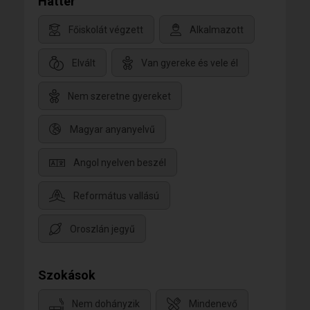
Háttér
Főiskolát végzett
Alkalmazott
Elvált
Van gyereke és vele él
Nem szeretne gyereket
Magyar anyanyelvű
Angol nyelven beszél
Református vallású
Oroszlán jegyű
Szokások
Nem dohányzik
Mindenevő