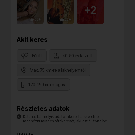
+2
99+
99+
Akit keres
Férfit
40-50 év között
Max. 75 km-re a lakhelyemtől
170-190 cm magas
Részletes adatok
Kattints bármelyik adatcímkére, ha szeretnél
megnézni minden társkeresőt, aki ezt állította be.