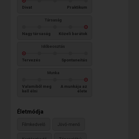
Divat
Praktikum
Társaság
Nagy társaság
Közeli barátok
Időbeosztás
Tervezés
Spontaneitás
Munka
Valamiből meg
A munkája az
kell élni
élete
Életmódja
Filmkedvelő
Jövő-menő