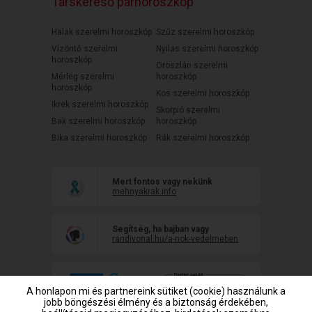
Társkereső párhoroszkóp
Halak szerelmi horoszkóp
Szűz szerelmi horoszkóp
Vízöntő szerelmi
Nyilas szerelmi horoszkóp
horoszkóp
Oroszlán szerelmi
Mérleg szerelmi
horoszkóp
horoszkóp
Kos szerelmi horoszkóp
Ikrek szerelmi horoszkóp
Skorpió szerelmi
Bak szerelmi horoszkóp
horoszkóp
Bika szerelmi horoszkóp
Rák szerelmi horoszkóp
Mert fontos vagy nekünk
mehnyakrak.info
Segítség, ha bajban vagy
randivonal.hu/a-nok-vedelmeben
A honlapon mi és partnereink sütiket (cookie) használunk a
jobb böngészési élmény és a biztonság érdekében,