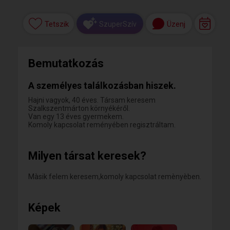
Tetszik
Üzenj
SzuperSzív
Bemutatkozás
A személyes találkozásban hiszek.
Hajni vagyok, 40 éves. Társam keresem
Szalkszentmárton környékéről.
Van egy 13 éves gyermekem.
Komoly kapcsolat reményében regisztráltam.
Milyen társat keresek?
Màsik felem keresem,komoly kapcsolat remènyèben.
Képek