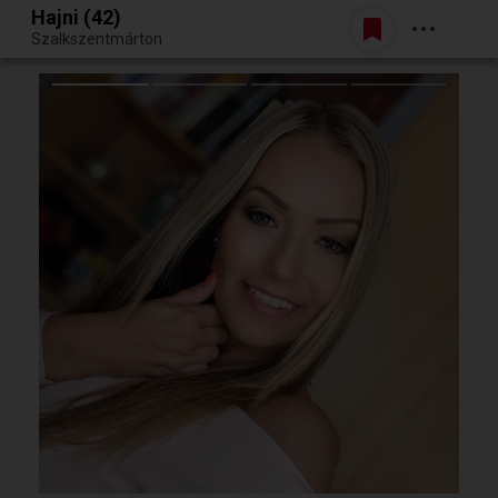
Hajni (42)
Belépés
Szalkszentmárton
Egy jó randiból bármi lehet.