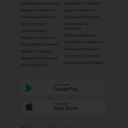
Békéscsabai társkereső
Salgótarjáni társkereső
Budapesti társkereső
Szegedi társkereső
Debreceni társkereső
Szekszárdi társkereső
Egri társkereső
Székesfehérvári
társkereső
Győri társkereső
Szolnoki társkereső
Kaposvári társkereső
Szombathelyi társkereső
Kecskeméti társkereső
Tatabányai társkereső
Miskolci társkereső
Veszprémi társkereső
Nyíregyházi társkereső
Zalaegerszegi társkereső
Pécsi társkereső