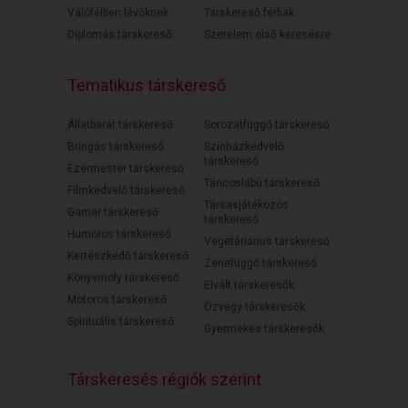
Válófélben lévőknek
Társkereső férfiak
Diplomás társkereső
Szerelem első keresésre
Tematikus társkereső
Állatbarát társkereső
Sorozatfüggő társkereső
Bringás társkereső
Színházkedvelő
társkereső
Ezermester társkereső
Táncoslábú társkereső
Filmkedvelő társkereső
Társasjátékozós
Gamer társkereső
társkereső
Humoros társkereső
Vegetáriánus társkereső
Kertészkedő társkereső
Zenefüggő társkereső
Könyvmoly társkereső
Elvált társkeresők
Motoros társkereső
Özvegy társkeresők
Spirituális társkereső
Gyermekes társkeresők
Társkeresés régiók szerint