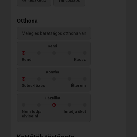
Kertészkedő
Táncoslábú
Otthona
Meleg és barátságos otthona van
Rend
Rend
Káosz
Konyha
Sütés-főzés
Étterem
Háziállat
Nem tudja
Imádja őket
elviselni