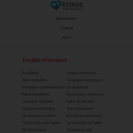
Adatvédelem
Cookiek
ÁSZF
További információ
Randiblog
Online társkereső
Sikertörténetek
Fényképes társkereső
Intelligens ajánlórendszer
Új társkereső
Randi Akadémia
Keresztény társkereső
Facebook oldalunk
Fiatal társkereső
Szerelmi horoszkóp
30as társkereső
Társkeresés mobilon
Középkorú társkereső
Párkeresők most online
Társkeresés 50 felett
Elit társkereső
Társkereső nők