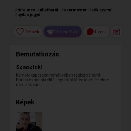
#
türelmes
#
állatbarát
#
ezermester
#
kék szemű
#
nyilas jegyű
Tetszik
Üzenj
SzuperSzív
Bemutatkozás
Sziasztok!
Komoly kapcsolat reményében regisztráltam!
Bár ha mindenki elítél egy fotót látva lehet értelme
nem sok van!
Képek