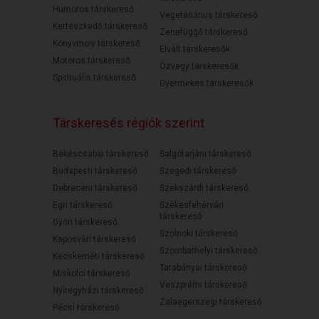
Humoros társkereső
Vegetáriánus társkereső
Kertészkedő társkereső
Zenefüggő társkereső
Könyvmoly társkereső
Elvált társkeresők
Motoros társkereső
Özvegy társkeresők
Spirituális társkereső
Gyermekes társkeresők
Társkeresés régiók szerint
Békéscsabai társkereső
Salgótarjáni társkereső
Budapesti társkereső
Szegedi társkereső
Debreceni társkereső
Szekszárdi társkereső
Egri társkereső
Székesfehérvári
társkereső
Győri társkereső
Szolnoki társkereső
Kaposvári társkereső
Szombathelyi társkereső
Kecskeméti társkereső
Tatabányai társkereső
Miskolci társkereső
Veszprémi társkereső
Nyíregyházi társkereső
Zalaegerszegi társkereső
Pécsi társkereső