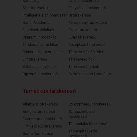
Randiblog
Online társkereső
Sikertörténetek
Fényképes társkereső
Intelligens ajánlórendszer
Új társkereső
Randi Akadémia
Keresztény társkereső
Facebook oldalunk
Fiatal társkereső
Szerelmi horoszkóp
30as társkereső
Társkeresés mobilon
Középkorú társkereső
Párkeresők most online
Társkeresés 50 felett
Elit társkereső
Társkereső nők
Válófélben lévőknek
Társkereső férfiak
Diplomás társkereső
Szerelem első keresésre
Tematikus társkereső
Állatbarát társkereső
Sorozatfüggő társkereső
Bringás társkereső
Színházkedvelő
társkereső
Ezermester társkereső
Táncoslábú társkereső
Filmkedvelő társkereső
Társasjátékozós
Gamer társkereső
társkereső