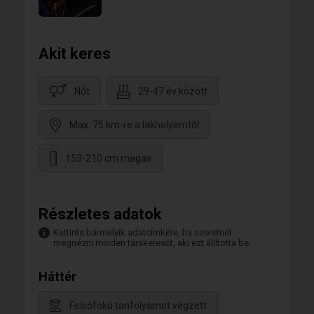
Akit keres
Nőt
29-47 év között
Max. 75 km-re a lakhelyemtől
153-210 cm magas
Részletes adatok
Kattints bármelyik adatcímkére, ha szeretnél
megnézni minden társkeresőt, aki ezt állította be.
Háttér
Felsőfokú tanfolyamot végzett