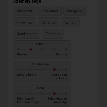
Személyisége
Állatbarát
Céltudatos
Energikus
Figyelmes
Humoros
Komoly
Rendszerető
Türelmes
Humor
Vicces
Komoly
Pontosság
Mindig késik
Korábban
érkezik
Pénz
Könnyen jön,
Takarékosan
könnyen megy
beosztja