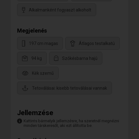
Alkalmanként fogyaszt alkoholt
Megjelenés
197 cm magas
Átlagos testalkatú
94 kg
Szőkésbarna hajú
Kék szemű
Tetoválásai: kisebb tetoválásai vannak
Jellemzése
Kattints bármelyik jellemzésre, ha szeretnél megnézni
minden társkeresőt, aki ezt állította be.