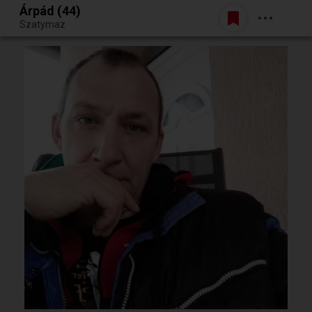
Árpád (44)
Belépés
Szatymaz
Egy jó randiból bármi lehet.