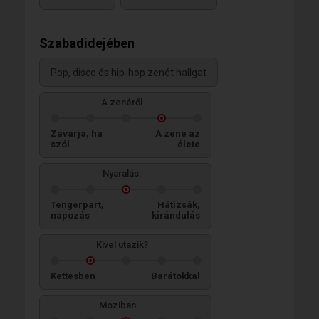
Szabadidejében
Pop, disco és hip-hop zenét hallgat
A zenéről
Zavarja, ha
A zene az
szól
élete
Nyaralás:
Tengerpart,
Hátizsák,
napozás
kirándulás
Kivel utazik?
Kettesben
Barátokkal
Moziban...