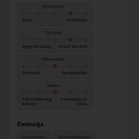
Öltözködés
Divat
Praktikum
Társaság
Nagy társaság
Közeli barátok
Időbeosztás
Tervezés
Spontaneitás
Munka
Valamiből meg
A munkája az
kell élni
élete
Életmódja
Ezermester
Természetbarát