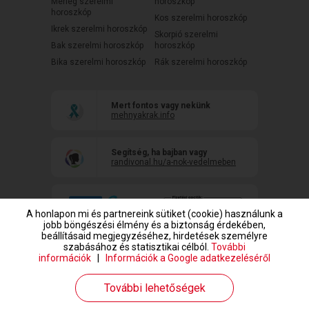
Mérleg szerelmi
horoszkóp
horoszkóp
Kos szerelmi horoszkóp
Ikrek szerelmi horoszkóp
Skorpió szerelmi
Bak szerelmi horoszkóp
horoszkóp
Bika szerelmi horoszkóp
Rák szerelmi horoszkóp
Mert fontos vagy nekünk
mehnyakrak.info
Segítség, ha bajban vagy
randivonal.hu/a-nok-vedelmeben
A honlapon mi és partnereink sütiket (cookie) használunk a
jobb böngészési élmény és a biztonság érdekében,
beállításaid megjegyzéséhez, hirdetések személyre
szabásához és statisztikai célból.
További
információk
|
Információk a Google adatkezeléséről
www.randivonal.hu © Copyright 1999-2026 Dating Central Europe Zrt.
További lehetőségek