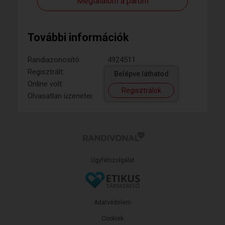
Megtalálom a párom
További információk
Randiazonosító:
4924511
Regisztrált:
Belépve láthatod
Online volt:
Regisztrálok
Olvasatlan üzenetei:
Ügyfélszolgálat
Adatvédelem
Cookiek