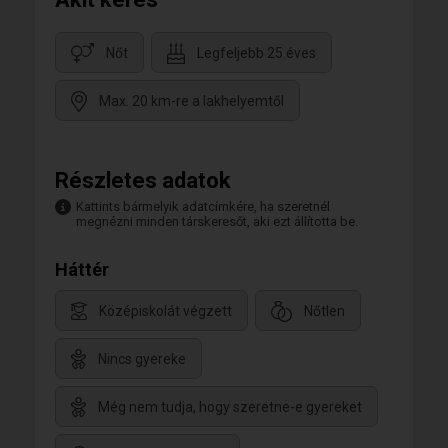
Nőt
Legfeljebb 25 éves
Max. 20 km-re a lakhelyemtől
Részletes adatok
Kattints bármelyik adatcímkére, ha szeretnél
megnézni minden társkeresőt, aki ezt állította be.
Háttér
Középiskolát végzett
Nőtlen
Nincs gyereke
Még nem tudja, hogy szeretne-e gyereket