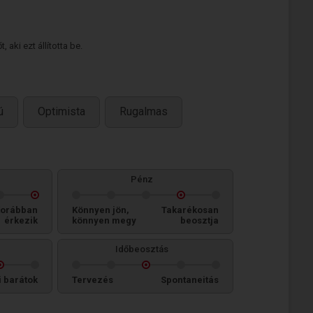
 aki ezt állította be.
ú
Optimista
Rugalmas
Pénz
orábban
Könnyen jön,
Takarékosan
érkezik
könnyen megy
beosztja
Időbeosztás
i barátok
Tervezés
Spontaneitás