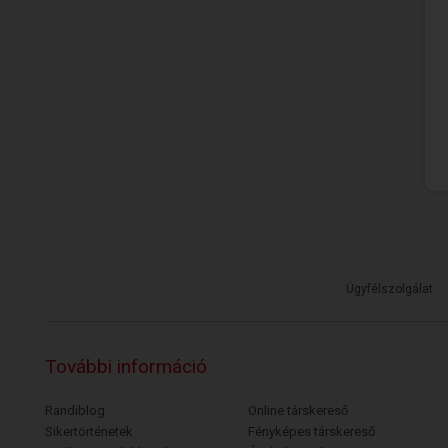
Ügyfélszolgálat
További információ
Randiblog
Online társkereső
Sikertörténetek
Fényképes társkereső