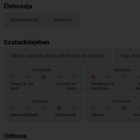
Életmódja
Kertészkedő
Motoros
Szabadidejében
Táncol, sportol, utazik, tévét néz és fekszik
Pop, dis
A zenéről
Nyaralás:
Zavarja, ha
A zene az
Tengerpart,
szól
élete
napozás
ki
Moziban...
Esténként...
Művészfilmek
Hollywood
Otthon
Pr
Otthona