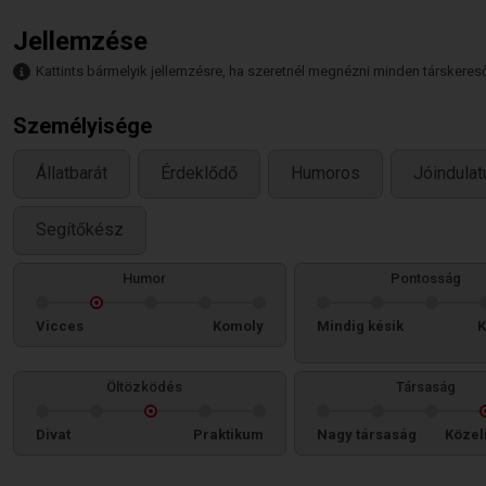
Jellemzése
Kattints bármelyik jellemzésre, ha szeretnél megnézni minden társkeresőt,
Személyisége
Állatbarát
Érdeklődő
Humoros
Jóindulat
Segítőkész
Humor
Pontosság
Vicces
Komoly
Mindig késik
K
Öltözködés
Társaság
Divat
Praktikum
Nagy társaság
Közel