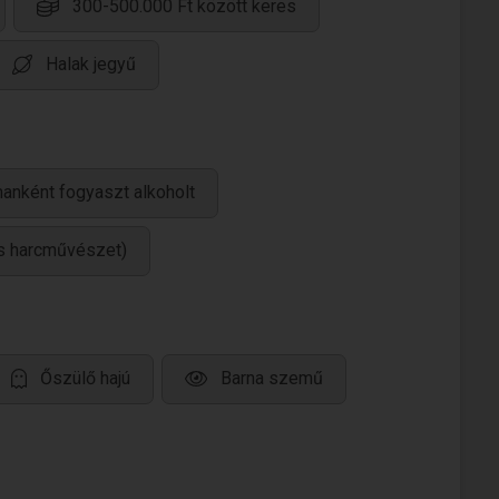
300-500.000 Ft között keres
Halak jegyű
anként fogyaszt alkoholt
és harcművészet)
Őszülő hajú
Barna szemű