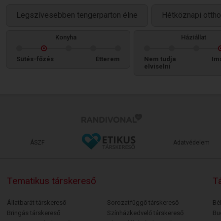
Legszívesebben tengerparton élne
Hétköznapi ottho
Konyha
Háziállat
Sütés-főzés
Étterem
Nem tudja
Im
elviselni
ÁSZF
Adatvédelem
Tematikus társkereső
Tá
Állatbarát társkereső
Sorozatfüggő társkereső
Bé
Bringás társkereső
Színházkedvelő társkereső
Bu