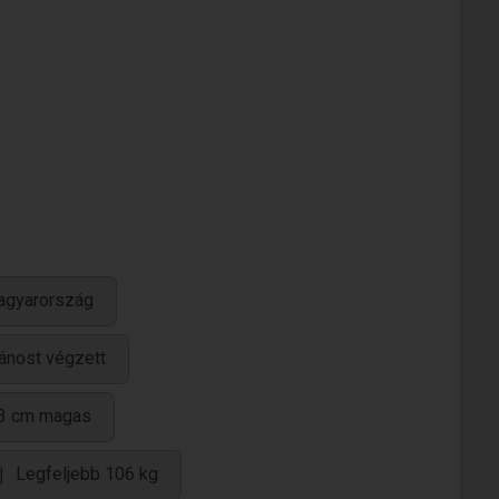
agyarország
lánost végzett
3 cm magas
Legfeljebb 106 kg