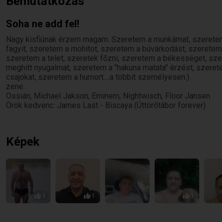
Bemutatkozás
Soha ne add fel!
Nagy kisfiúnak érzem magam. Szeretem a munkámat, szeretem 
fagyit, szeretem a mohitot, szeretem a búvárkodást, szeretem 
szeretem a telet, szeretek főzni, szeretem a békességet, sze
meghitt nyugalmat, szeretem a "hakuna matata" érzést, szerete
csajokat, szeretem a humort....a többit személyesen:)
zene:
Ossián, Michael Jakson, Eminem, Nightwisch, Floor Jansen
Örök kedvenc: James Last - Biscaya (Úttörőtábor forever)
Képek
3
1
1