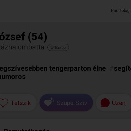
Randiblog
ózsef (54)
zázhalombatta
Térkép
legszívesebben tengerparton élne
#
segí
humoros
Tetszik
SzuperSzív
Üzenj