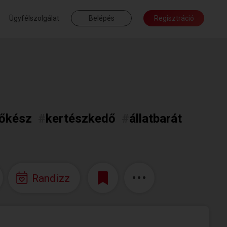
Ügyfélszolgálat
Belépés
Regisztráció
tőkész
#
kertészkedő
#
állatbarát
Randizz