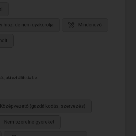
él
y hisz, de nem gyakorolja
Mindenevő
holt
 aki ezt állította be.
Középvezető (gazdálkodás, szervezés)
Nem szeretne gyereket