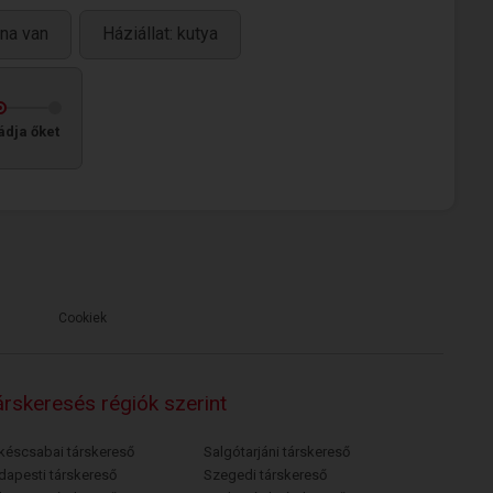
na van
Háziállat: kutya
ádja őket
Cookiek
rskeresés régiók szerint
késcsabai társkereső
Salgótarjáni társkereső
dapesti társkereső
Szegedi társkereső