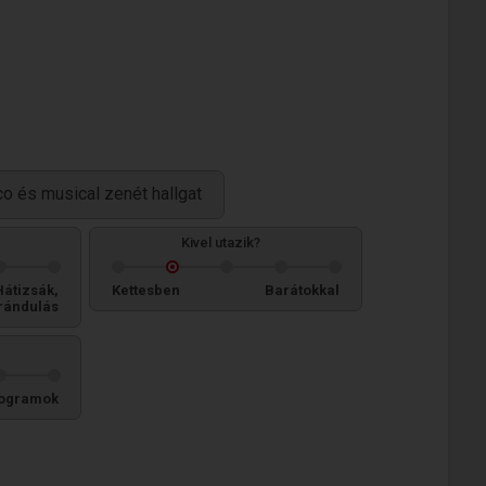
co és musical zenét hallgat
Kivel utazik?
Hátizsák,
Kettesben
Barátokkal
rándulás
ogramok