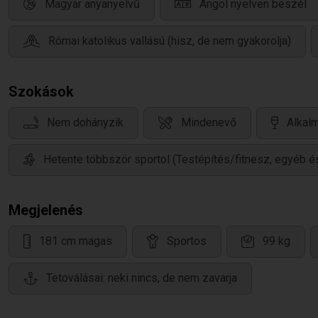
Magyar anyanyelvű
Angol nyelven beszél
Római katolikus vallású (hisz, de nem gyakorolja)
Szokások
Nem dohányzik
Mindenevő
Alkalm
Hetente többször sportol (Testépítés/fitnesz, egyéb 
Megjelenés
181 cm magas
Sportos
99 kg
Tetoválásai: neki nincs, de nem zavarja