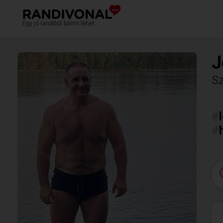
Egy jó randiból bármi lehet.
J
S
#
#