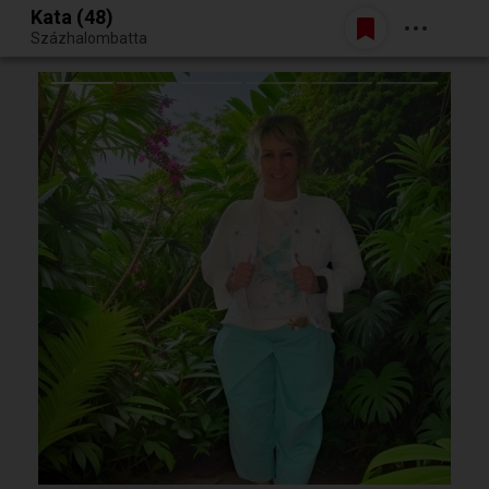
Kata (48)
Belépés
Százhalombatta
Egy jó randiból bármi lehet.