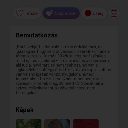
Tetszik
Üzenj
SzuperSzív
Bemutatkozás
„Bár hízelgő, ha fiatalabb urak is érdeklődnek, az
igazság az, hogy nem anyáskodni szeretnék, hanem
társat keresek.Ha még 30 körül jársz, valószínűleg
most építed az életed – én már inkább azt keresem,
aki tudja, hová tart, és nem csak azt, hol van a
legközelebbi buli.”Egy érett férfival való kapcsolatban
van valami igazán vonzó: nyugalom, humor,
tapasztalat… Ha ezek megvannak benned, akkor
szívesen ismerlek meg, 39 felett 😊! Szeretnék a
szíved-csücske lenni, a szövetségesed, nem
félmegoldás.
Képek