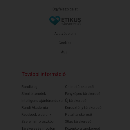
Ügyfélszolgálat
Adatvédelem
Cookiek
ÁSZF
További információ
Randiblog
Online társkereső
Sikertörténetek
Fényképes társkereső
Intelligens ajánlórendszer
Új társkereső
Randi Akadémia
Keresztény társkereső
Facebook oldalunk
Fiatal társkereső
Szerelmi horoszkóp
30as társkereső
Társkeresés mobilon
Középkorú társkereső