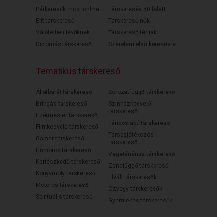
Párkeresők most online
Társkeresés 50 felett
Elit társkereső
Társkereső nők
Válófélben lévőknek
Társkereső férfiak
Diplomás társkereső
Szerelem első keresésre
Tematikus társkereső
Állatbarát társkereső
Sorozatfüggő társkereső
Bringás társkereső
Színházkedvelő
társkereső
Ezermester társkereső
Táncoslábú társkereső
Filmkedvelő társkereső
Társasjátékozós
Gamer társkereső
társkereső
Humoros társkereső
Vegetáriánus társkereső
Kertészkedő társkereső
Zenefüggő társkereső
Könyvmoly társkereső
Elvált társkeresők
Motoros társkereső
Özvegy társkeresők
Spirituális társkereső
Gyermekes társkeresők