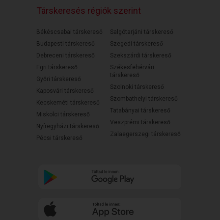
Társkeresés régiók szerint
Békéscsabai társkereső
Salgótarjáni társkereső
Budapesti társkereső
Szegedi társkereső
Debreceni társkereső
Szekszárdi társkereső
Egri társkereső
Székesfehérvári
társkereső
Győri társkereső
Szolnoki társkereső
Kaposvári társkereső
Szombathelyi társkereső
Kecskeméti társkereső
Tatabányai társkereső
Miskolci társkereső
Veszprémi társkereső
Nyíregyházi társkereső
Zalaegerszegi társkereső
Pécsi társkereső