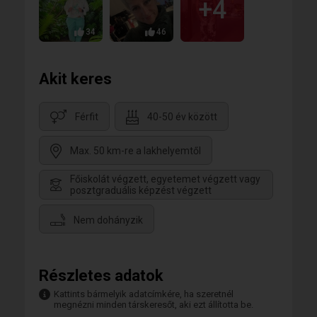
+4
34
46
Akit keres
Férfit
40-50 év között
Max. 50 km-re a lakhelyemtől
Főiskolát végzett, egyetemet végzett vagy
posztgraduális képzést végzett
Nem dohányzik
Részletes adatok
Kattints bármelyik adatcímkére, ha szeretnél
megnézni minden társkeresőt, aki ezt állította be.