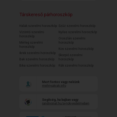
Társkereső párhoroszkóp
Halak szerelmi horoszkóp
Szűz szerelmi horoszkóp
Vízöntő szerelmi
Nyilas szerelmi horoszkóp
horoszkóp
Oroszlán szerelmi
Mérleg szerelmi
horoszkóp
horoszkóp
Kos szerelmi horoszkóp
Ikrek szerelmi horoszkóp
Skorpió szerelmi
Bak szerelmi horoszkóp
horoszkóp
Bika szerelmi horoszkóp
Rák szerelmi horoszkóp
Mert fontos vagy nekünk
mehnyakrak.info
Segítség, ha bajban vagy
randivonal.hu/a-nok-vedelmeben