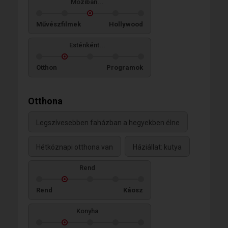
Moziban...
Művészfilmek
Hollywood
Esténként...
Otthon
Programok
Otthona
Legszívesebben faházban a hegyekben élne
Hétköznapi otthona van
Háziállat: kutya
Rend
Rend
Káosz
Konyha