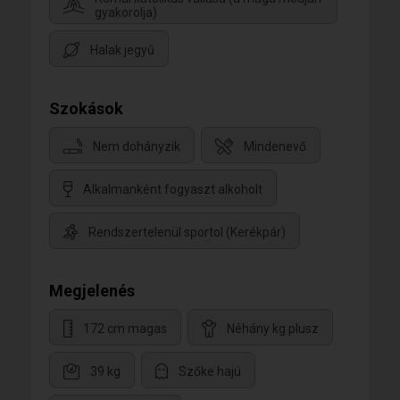
gyakorolja)
Halak jegyű
Szokások
Nem dohányzik
Mindenevő
Alkalmanként fogyaszt alkoholt
Rendszertelenül sportol (Kerékpár)
Megjelenés
172 cm magas
Néhány kg plusz
39 kg
Szőke hajú