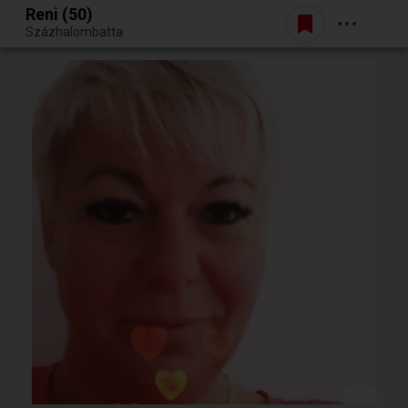
Reni (50)
Belépés
Százhalombatta
Egy jó randiból bármi lehet.