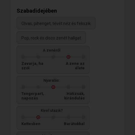
Szabadidejében
Olvas, pihenget, tévét néz és fekszik
Pop, rock és disco zenét hallgat
A zenéről
Zavarja, ha
A zene az
szól
élete
Nyaralás:
Tengerpart,
Hátizsák,
napozás
kirándulás
Kivel utazik?
Kettesben
Barátokkal