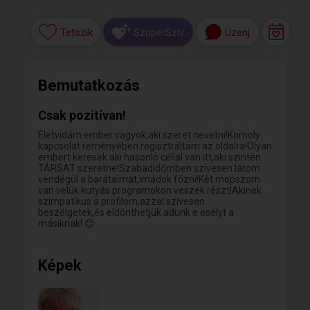
Tetszik
Üzenj
SzuperSzív
Bemutatkozás
Csak pozitívan!
Életvidám ember vagyok,aki szeret nevetni!Komoly
kapcsolat reményében regisztráltam az oldalra!Olyan
embert keresek aki hasonló céllal van itt,aki szintén
TÁRSAT szeretne!Szabadidőmben szívesen látom
vendégül a barátaimat,imádok főzni!Két mopszom
van velük kutyás programokon veszek részt!Akinek
szimpatikus a profilom,azzal szívesen
beszélgetek,és eldönthetjük adunk e esélyt a
másiknak! 😊
Képek