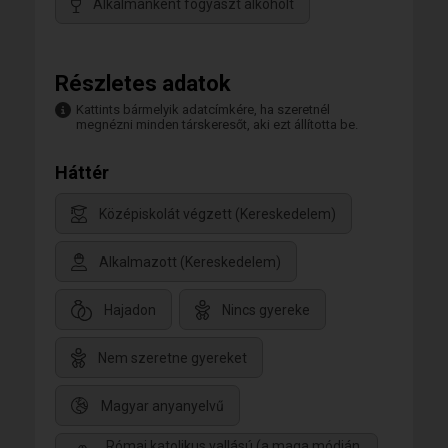
Alkalmanként fogyaszt alkoholt
Részletes adatok
Kattints bármelyik adatcímkére, ha szeretnél
megnézni minden társkeresőt, aki ezt állította be.
Háttér
Középiskolát végzett (Kereskedelem)
Alkalmazott (Kereskedelem)
Hajadon
Nincs gyereke
Nem szeretne gyereket
Magyar anyanyelvű
Római katolikus vallású (a maga módján