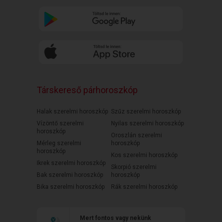
Társkereső párhoroszkóp
Halak szerelmi horoszkóp
Szűz szerelmi horoszkóp
Vízöntő szerelmi
Nyilas szerelmi horoszkóp
horoszkóp
Oroszlán szerelmi
Mérleg szerelmi
horoszkóp
horoszkóp
Kos szerelmi horoszkóp
Ikrek szerelmi horoszkóp
Skorpió szerelmi
Bak szerelmi horoszkóp
horoszkóp
Bika szerelmi horoszkóp
Rák szerelmi horoszkóp
Mert fontos vagy nekünk