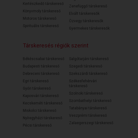
Kertészkedő társkereső
Zenefüggő társkereső
Könyvmoly társkereső
Elvált társkeresők
Motoros társkereső
Özvegy társkeresők
Spirituális társkereső
Gyermekes társkeresők
Társkeresés régiók szerint
Békéscsabai társkereső
Salgótarjáni társkereső
Budapesti társkereső
Szegedi társkereső
Debreceni társkereső
Szekszárdi társkereső
Egri társkereső
Székesfehérvári
társkereső
Győri társkereső
Szolnoki társkereső
Kaposvári társkereső
Szombathelyi társkereső
Kecskeméti társkereső
Tatabányai társkereső
Miskolci társkereső
Veszprémi társkereső
Nyíregyházi társkereső
Zalaegerszegi társkereső
Pécsi társkereső