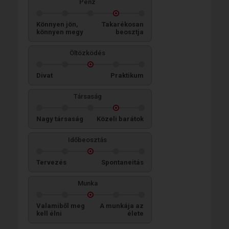
Pénz
Könnyen jön,
Takarékosan
könnyen megy
beosztja
Öltözködés
Divat
Praktikum
Társaság
Nagy társaság
Közeli barátok
Időbeosztás
Tervezés
Spontaneitás
Munka
Valamiből meg
A munkája az
kell élni
élete