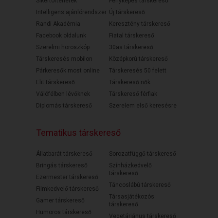
Sikertörténetek
Fényképes társkereső
Intelligens ajánlórendszer
Új társkereső
Randi Akadémia
Keresztény társkereső
Facebook oldalunk
Fiatal társkereső
Szerelmi horoszkóp
30as társkereső
Társkeresés mobilon
Középkorú társkereső
Párkeresők most online
Társkeresés 50 felett
Elit társkereső
Társkereső nők
Válófélben lévőknek
Társkereső férfiak
Diplomás társkereső
Szerelem első keresésre
Tematikus társkereső
Állatbarát társkereső
Sorozatfüggő társkereső
Bringás társkereső
Színházkedvelő
társkereső
Ezermester társkereső
Táncoslábú társkereső
Filmkedvelő társkereső
Társasjátékozós
Gamer társkereső
társkereső
Humoros társkereső
Vegetáriánus társkereső