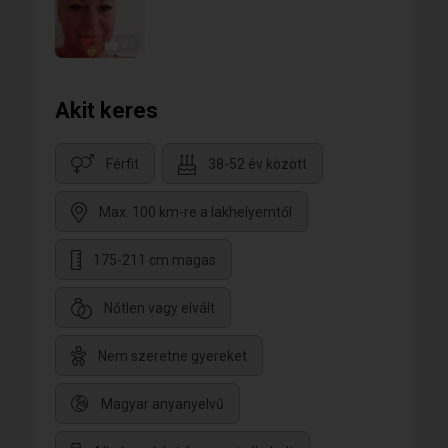
23
Akit keres
Férfit
38-52 év között
Max. 100 km-re a lakhelyemtől
175-211 cm magas
Nőtlen vagy elvált
Nem szeretne gyereket
Magyar anyanyelvű