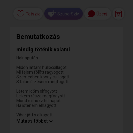
Tetszik
Üzenj
SzuperSzív
Bemutatkozás
mindig töténik valami
Holnapután
Midőn láttam hullócsillagot
Mi fejem fölött ragyogott
Szemedben könny csillogott
S talán érzésem megfogott
Létem időm elfogyott
Lelkem része megfagyott
Mond mi hozz holnapot
Ha istenem elhagyott
Vihar jött s elkapott
Kezed közben elkapott
Mutass többet
S múltam nem tagadott
Szíved egyszer befogadott