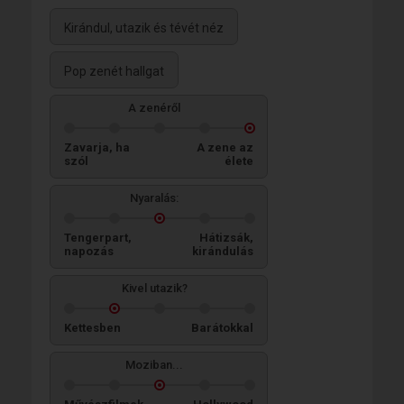
Kirándul, utazik és tévét néz
Pop zenét hallgat
A zenéről
Zavarja, ha
A zene az
szól
élete
Nyaralás:
Tengerpart,
Hátizsák,
napozás
kirándulás
Kivel utazik?
Kettesben
Barátokkal
Moziban...