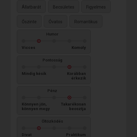
Állatbarát
Becsületes
Figyelmes
Őszinte
Óvatos
Romantikus
Humor
Vicces
Komoly
Pontosság
Mindig késik
Korábban
érkezik
Pénz
Könnyen jön,
Takarékosan
könnyen megy
beosztja
Öltözködés
Divat
Praktikum