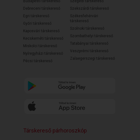
Budapesti társkereső
Szegedi társkereső
Debreceni társkereső
Szekszárdi társkereső
Egri társkereső
Székesfehérvári
társkereső
Győri társkereső
Szolnoki társkereső
Kaposvári társkereső
Szombathelyi társkereső
Kecskeméti társkereső
Tatabányai társkereső
Miskolci társkereső
Veszprémi társkereső
Nyíregyházi társkereső
Zalaegerszegi társkereső
Pécsi társkereső
Társkereső párhoroszkóp