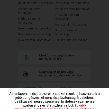
Halak szerelmi horoszkóp
Szűz szerelmi horoszkóp
Vízöntő szerelmi
Nyilas szerelmi horoszkóp
horoszkóp
Oroszlán szerelmi
Mérleg szerelmi
horoszkóp
horoszkóp
Kos szerelmi horoszkóp
Ikrek szerelmi horoszkóp
Skorpió szerelmi
Bak szerelmi horoszkóp
horoszkóp
Bika szerelmi horoszkóp
Rák szerelmi horoszkóp
Mert fontos vagy nekünk
mehnyakrak.info
Segítség, ha bajban vagy
randivonal.hu/a-nok-vedelmeben
A honlapon mi és partnereink sütiket (cookie) használunk a
jobb böngészési élmény és a biztonság érdekében,
beállításaid megjegyzéséhez, hirdetések személyre
szabásához és statisztikai célból.
További