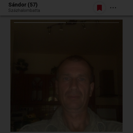
Sándor (57)
Belépés
Százhalombatta
Egy jó randiból bármi lehet.