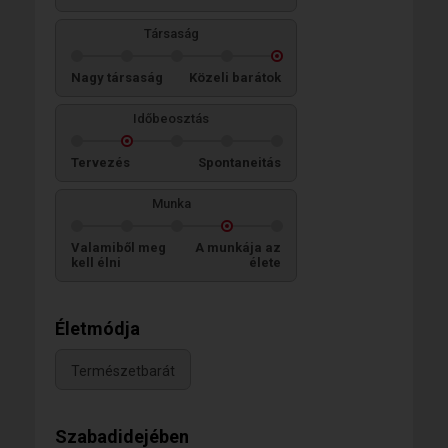
Társaság
Nagy társaság
Közeli barátok
Időbeosztás
Tervezés
Spontaneitás
Munka
Valamiből meg
A munkája az
kell élni
élete
Életmódja
Természetbarát
Szabadidejében