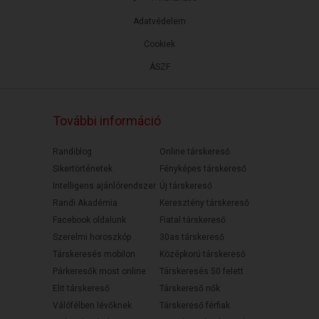
Adatvédelem
Cookiek
ÁSZF
További információ
Randiblog
Online társkereső
Sikertörténetek
Fényképes társkereső
Intelligens ajánlórendszer
Új társkereső
Randi Akadémia
Keresztény társkereső
Facebook oldalunk
Fiatal társkereső
Szerelmi horoszkóp
30as társkereső
Társkeresés mobilon
Középkorú társkereső
Párkeresők most online
Társkeresés 50 felett
Elit társkereső
Társkereső nők
Válófélben lévőknek
Társkereső férfiak