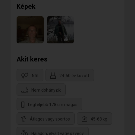
sas
Képek
1
Akit keres
Nőt
24-50 év között
Nem dohányzik
Legfeljebb 178 cm magas
Átlagos vagy sportos
45-68 kg
Hajadon, elvált vagy özvegy