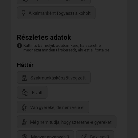
Alkalmanként fogyaszt alkoholt
Részletes adatok
Kattints bármelyik adatcímkére, ha szeretnél
megnézni minden társkeresőt, aki ezt állította be.
Háttér
Szakmunkásképzőt végzett
Elvált
Van gyereke, de nem vele él
Még nem tudja, hogy szeretne-e gyereket
Magyar anyanyelvű
Bak jegyű