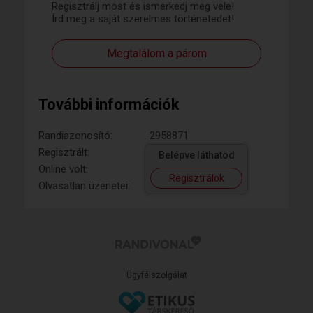
Regisztrálj most és ismerkedj meg vele!
Írd meg a saját szerelmes történetedet!
Megtalálom a párom
További információk
Randiazonosító:
2958871
Regisztrált:
Belépve láthatod
Online volt:
Regisztrálok
Olvasatlan üzenetei:
Ügyfélszolgálat