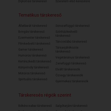
Diplomás társkereső
Szerelem első keresésre
Tematikus társkereső
Állatbarát társkereső
Sorozatfüggő társkereső
Bringás társkereső
Színházkedvelő
társkereső
Ezermester társkereső
Táncoslábú társkereső
Filmkedvelő társkereső
Társasjátékozós
Gamer társkereső
társkereső
Humoros társkereső
Vegetáriánus társkereső
Kertészkedő társkereső
Zenefüggő társkereső
Könyvmoly társkereső
Elvált társkeresők
Motoros társkereső
Özvegy társkeresők
Spirituális társkereső
Gyermekes társkeresők
Társkeresés régiók szerint
Békéscsabai társkereső
Salgótarjáni társkereső