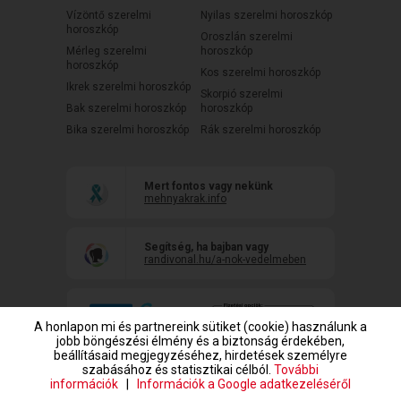
Vízöntő szerelmi
Nyilas szerelmi horoszkóp
horoszkóp
Oroszlán szerelmi
Mérleg szerelmi
horoszkóp
horoszkóp
Kos szerelmi horoszkóp
Ikrek szerelmi horoszkóp
Skorpió szerelmi
Bak szerelmi horoszkóp
horoszkóp
Bika szerelmi horoszkóp
Rák szerelmi horoszkóp
Mert fontos vagy nekünk
mehnyakrak.info
Segítség, ha bajban vagy
randivonal.hu/a-nok-vedelmeben
A honlapon mi és partnereink sütiket (cookie) használunk a
jobb böngészési élmény és a biztonság érdekében,
beállításaid megjegyzéséhez, hirdetések személyre
szabásához és statisztikai célból.
További
információk
|
Információk a Google adatkezeléséről