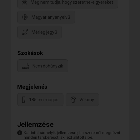
Még nem tudja, hogy szeretne-e gyereket
Magyar anyanyelvű
Mérleg jegyű
Szokások
Nem dohányzik
Megjelenés
185 cm magas
Vékony
Jellemzése
Kattints bármelyik jellemzésre, ha szeretnél megnézni
minden társkeresőt, aki ezt állította be.