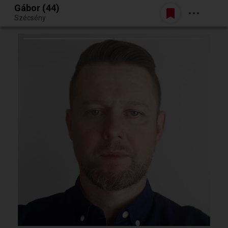
Gábor (44)
Belépés
Szécsény
Egy jó randiból bármi lehet.