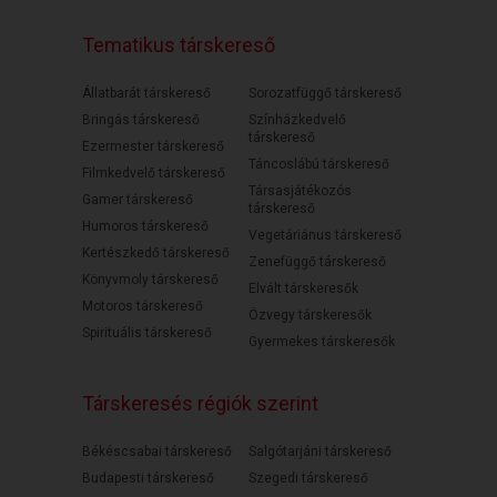
Tematikus társkereső
Állatbarát társkereső
Sorozatfüggő társkereső
Bringás társkereső
Színházkedvelő
társkereső
Ezermester társkereső
Táncoslábú társkereső
Filmkedvelő társkereső
Társasjátékozós
Gamer társkereső
társkereső
Humoros társkereső
Vegetáriánus társkereső
Kertészkedő társkereső
Zenefüggő társkereső
Könyvmoly társkereső
Elvált társkeresők
Motoros társkereső
Özvegy társkeresők
Spirituális társkereső
Gyermekes társkeresők
Társkeresés régiók szerint
Békéscsabai társkereső
Salgótarjáni társkereső
Budapesti társkereső
Szegedi társkereső