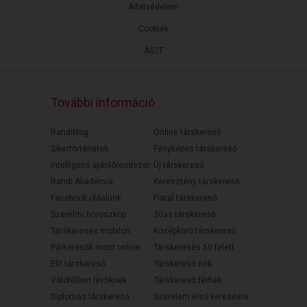
Adatvédelem
Cookiek
ÁSZF
További információ
Randiblog
Online társkereső
Sikertörténetek
Fényképes társkereső
Intelligens ajánlórendszer
Új társkereső
Randi Akadémia
Keresztény társkereső
Facebook oldalunk
Fiatal társkereső
Szerelmi horoszkóp
30as társkereső
Társkeresés mobilon
Középkorú társkereső
Párkeresők most online
Társkeresés 50 felett
Elit társkereső
Társkereső nők
Válófélben lévőknek
Társkereső férfiak
Diplomás társkereső
Szerelem első keresésre