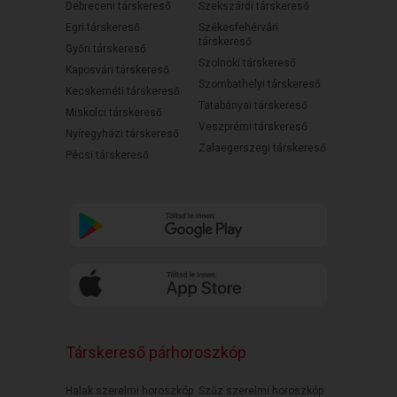
Debreceni társkereső
Szekszárdi társkereső
Egri társkereső
Székesfehérvári
társkereső
Győri társkereső
Szolnoki társkereső
Kaposvári társkereső
Szombathelyi társkereső
Kecskeméti társkereső
Tatabányai társkereső
Miskolci társkereső
Veszprémi társkereső
Nyíregyházi társkereső
Zalaegerszegi társkereső
Pécsi társkereső
Társkereső párhoroszkóp
Halak szerelmi horoszkóp
Szűz szerelmi horoszkóp