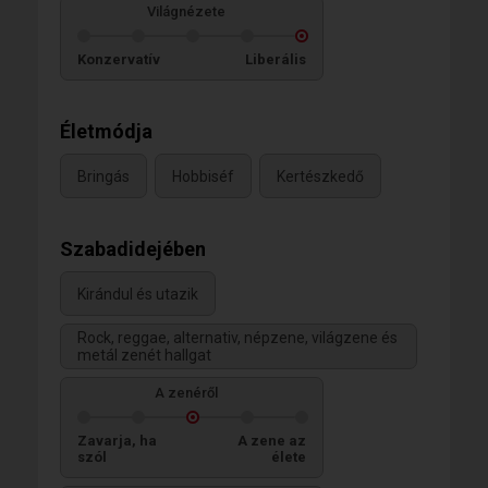
Világnézete
Konzervatív
Liberális
Életmódja
Bringás
Hobbiséf
Kertészkedő
Szabadidejében
Kirándul és utazik
Rock, reggae, alternativ, népzene, világzene és
metál zenét hallgat
A zenéről
Zavarja, ha
A zene az
szól
élete