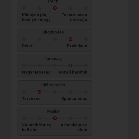
Pénz
Könnyen jön,
Takarékosan
könnyen megy
beosztja
Öltözködés
Divat
Praktikum
Társaság
Nagy társaság
Közeli barátok
Időbeosztás
Tervezés
Spontaneitás
Munka
Valamiből meg
A munkája az
kell élni
élete