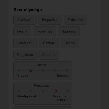
Személyisége
Állatbarát
Empatikus
Érdeklődő
Félénk
Figyelmes
Humoros
Jóindulatú
Őszinte
Óvatos
Rugalmas
Szerény
Humor
Vicces
Komoly
Pontosság
Mindig késik
Korábban
érkezik