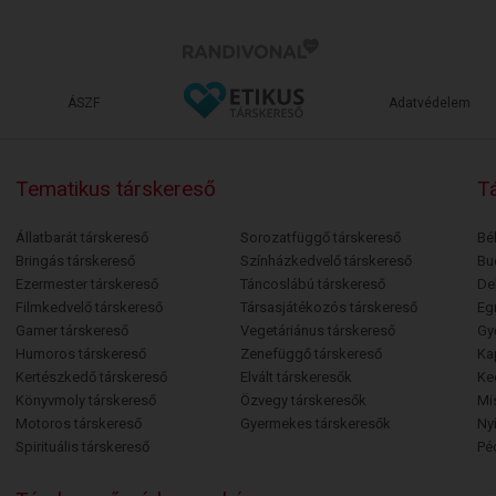
ÁSZF
Adatvédelem
Tematikus társkereső
Tá
Állatbarát társkereső
Sorozatfüggő társkereső
Bé
Bringás társkereső
Színházkedvelő társkereső
Bu
Ezermester társkereső
Táncoslábú társkereső
De
Filmkedvelő társkereső
Társasjátékozós társkereső
Egr
Gamer társkereső
Vegetáriánus társkereső
Gy
Humoros társkereső
Zenefüggő társkereső
Ka
Kertészkedő társkereső
Elvált társkeresők
Ke
Könyvmoly társkereső
Özvegy társkeresők
Mi
Motoros társkereső
Gyermekes társkeresők
Ny
Spirituális társkereső
Pé