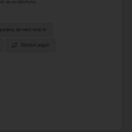
 aki ezt állította be.
yereke, de nem vele él
Skorpió jegyű