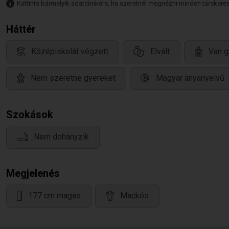
Kattints bármelyik adatcímkére, ha szeretnél megnézni minden társkeresőt,
Háttér
Középiskolát végzett
Elvált
Van g
Nem szeretne gyereket
Magyar anyanyelvű
Szokások
Nem dohányzik
Megjelenés
177 cm magas
Mackós