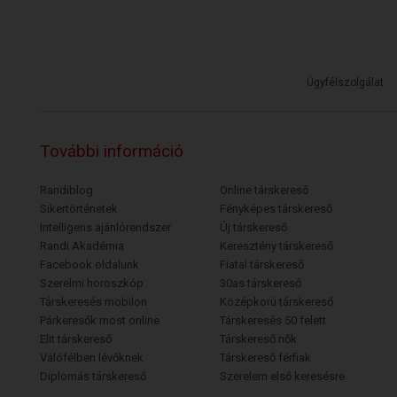
Ügyfélszolgálat
További információ
Randiblog
Online társkereső
Sikertörténetek
Fényképes társkereső
Intelligens ajánlórendszer
Új társkereső
Randi Akadémia
Keresztény társkereső
Facebook oldalunk
Fiatal társkereső
Szerelmi horoszkóp
30as társkereső
Társkeresés mobilon
Középkorú társkereső
Párkeresők most online
Társkeresés 50 felett
Elit társkereső
Társkereső nők
Válófélben lévőknek
Társkereső férfiak
Diplomás társkereső
Szerelem első keresésre