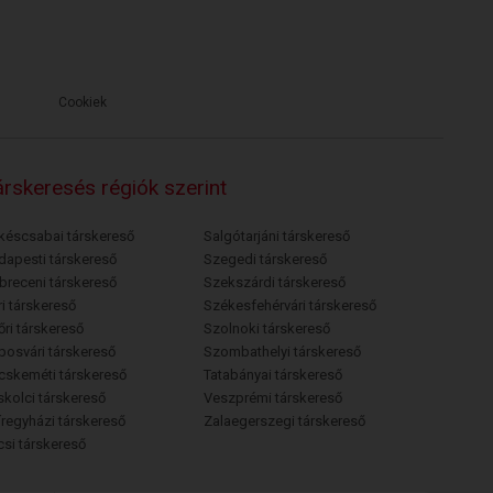
Cookiek
rskeresés régiók szerint
késcsabai társkereső
Salgótarjáni társkereső
dapesti társkereső
Szegedi társkereső
breceni társkereső
Szekszárdi társkereső
i társkereső
Székesfehérvári társkereső
őri társkereső
Szolnoki társkereső
posvári társkereső
Szombathelyi társkereső
cskeméti társkereső
Tatabányai társkereső
skolci társkereső
Veszprémi társkereső
íregyházi társkereső
Zalaegerszegi társkereső
csi társkereső