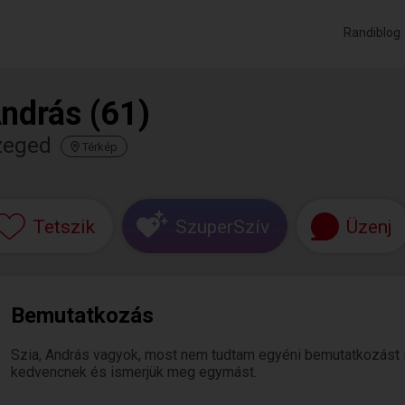
Randiblog
ndrás (61)
zeged
Térkép
Tetszik
SzuperSzív
Üzenj
Bemutatkozás
Szia, András vagyok, most nem tudtam egyéni bemutatkozást írni.
kedvencnek és ismerjük meg egymást.