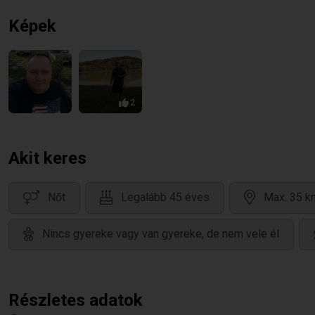
Képek
2
Akit keres
Nőt
Legalább 45 éves
Max. 35 k
Nincs gyereke vagy van gyereke, de nem vele él
Részletes adatok