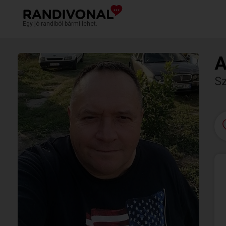
Egy jó randiból bármi lehet.
A
S