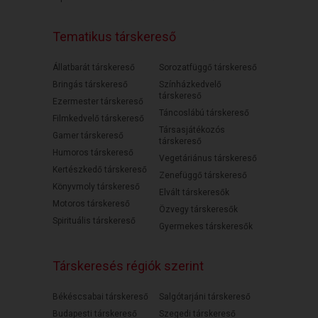
Tematikus társkereső
Állatbarát társkereső
Sorozatfüggő társkereső
Bringás társkereső
Színházkedvelő
társkereső
Ezermester társkereső
Táncoslábú társkereső
Filmkedvelő társkereső
Társasjátékozós
Gamer társkereső
társkereső
Humoros társkereső
Vegetáriánus társkereső
Kertészkedő társkereső
Zenefüggő társkereső
Könyvmoly társkereső
Elvált társkeresők
Motoros társkereső
Özvegy társkeresők
Spirituális társkereső
Gyermekes társkeresők
Társkeresés régiók szerint
Békéscsabai társkereső
Salgótarjáni társkereső
Budapesti társkereső
Szegedi társkereső