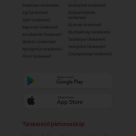
Debreceni társkereső
Szekszárdi társkereső
Egri társkereső
Székesfehérvári
társkereső
Győri társkereső
Szolnoki társkereső
Kaposvári társkereső
Szombathelyi társkereső
Kecskeméti társkereső
Tatabányai társkereső
Miskolci társkereső
Veszprémi társkereső
Nyíregyházi társkereső
Zalaegerszegi társkereső
Pécsi társkereső
Társkereső párhoroszkóp