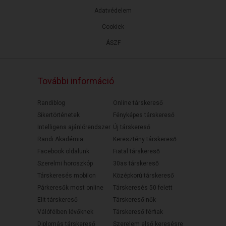
Adatvédelem
Cookiek
ÁSZF
További információ
Randiblog
Online társkereső
Sikertörténetek
Fényképes társkereső
Intelligens ajánlórendszer
Új társkereső
Randi Akadémia
Keresztény társkereső
Facebook oldalunk
Fiatal társkereső
Szerelmi horoszkóp
30as társkereső
Társkeresés mobilon
Középkorú társkereső
Párkeresők most online
Társkeresés 50 felett
Elit társkereső
Társkereső nők
Válófélben lévőknek
Társkereső férfiak
Diplomás társkereső
Szerelem első keresésre