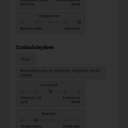
kell élni
élete
Világnézete
Konzervatív
Liberális
Szabadidejében
Olvas
Klasszikus, pop és népzene, világzene zenét
hallgat
A zenéről
Zavarja, ha
A zene az
szól
élete
Nyaralás:
Tengerpart,
Hátizsák,