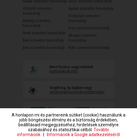
Halak szerelmi horoszkóp
Szűz szerelmi horoszkóp
Vízöntő szerelmi
Nyilas szerelmi horoszkóp
horoszkóp
Oroszlán szerelmi
Mérleg szerelmi
horoszkóp
horoszkóp
Kos szerelmi horoszkóp
Ikrek szerelmi horoszkóp
Skorpió szerelmi
Bak szerelmi horoszkóp
horoszkóp
Bika szerelmi horoszkóp
Rák szerelmi horoszkóp
Mert fontos vagy nekünk
mehnyakrak.info
Segítség, ha bajban vagy
randivonal.hu/a-nok-vedelmeben
A honlapon mi és partnereink sütiket (cookie) használunk a
jobb böngészési élmény és a biztonság érdekében,
beállításaid megjegyzéséhez, hirdetések személyre
szabásához és statisztikai célból.
További
információk
|
Információk a Google adatkezeléséről