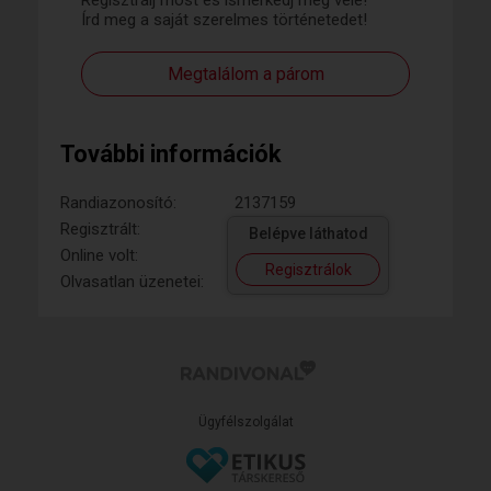
Regisztrálj most és ismerkedj meg vele!
Írd meg a saját szerelmes történetedet!
Megtalálom a párom
További információk
Randiazonosító:
2137159
Regisztrált:
Belépve láthatod
Online volt:
Regisztrálok
Olvasatlan üzenetei:
Ügyfélszolgálat