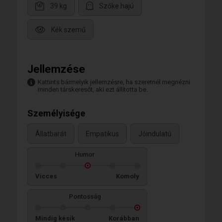
39 kg
Szőke hajú
Kék szemű
Jellemzése
Kattints bármelyik jellemzésre, ha szeretnél megnézni
minden társkeresőt, aki ezt állította be.
Személyisége
Állatbarát
Empatikus
Jóindulatú
Humor
Vicces
Komoly
Pontosság
Mindig késik
Korábban