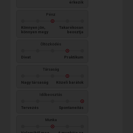
érkezik
Pénz
Könnyen jön,
Takarékosan
könnyen megy
beosztja
Öltözködés
Divat
Praktikum
Társaság
Nagy társaság
Közeli barátok
Időbeosztás
Tervezés
Spontaneitás
Munka
Valamiből meg
A munkája az