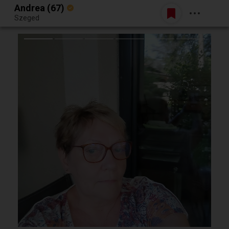
Andrea (67)
Belépés
Szeged
Egy jó randiból bármi lehet.