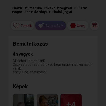
#
háziállat: macska
#
főiskolát végzett
#
170 cm
magas
#
nem dohányzik
#
halak jegyű
Tetszik
Üzenj
SzuperSzív
Bemutatkozás
én vagyok
Mit lehet itt mondani?
Csak szeretni szeretnék és hogy engem is szeressen
valaki.
ennyi elég lehet most?
Képek
+4