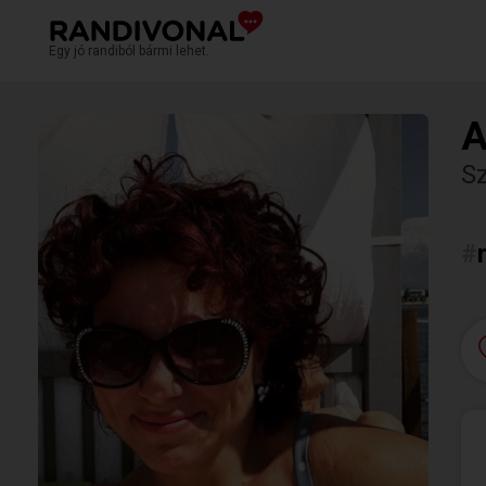
Egy jó randiból bármi lehet.
A
S
#