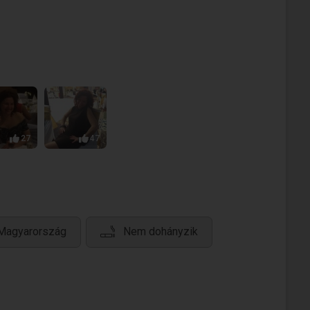
27
47
 Magyarország
Nem dohányzik