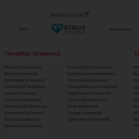
ÁSZF
Adatvédelem
Tematikus társkereső
Tá
Állatbarát társkereső
Sorozatfüggő társkereső
Bé
Bringás társkereső
Színházkedvelő társkereső
Bu
Ezermester társkereső
Táncoslábú társkereső
De
Filmkedvelő társkereső
Társasjátékozós társkereső
Egr
Gamer társkereső
Vegetáriánus társkereső
Gy
Humoros társkereső
Zenefüggő társkereső
Ka
Kertészkedő társkereső
Elvált társkeresők
Ke
Könyvmoly társkereső
Özvegy társkeresők
Mi
Motoros társkereső
Gyermekes társkeresők
Ny
Spirituális társkereső
Pé