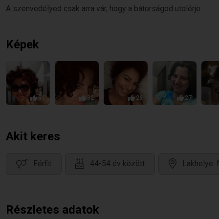
A szenvedélyed csak arra vár, hogy a bátorságod utolérje.
Képek
51
32
26
27
Akit keres
Férfit
44-54 év között
Lakhelye:
Részletes adatok