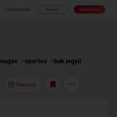
Ügyfélszolgálat
Belépés
Regisztráció
 magas
#
sportos
#
bak jegyű
Randizz