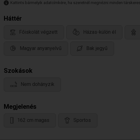
Kattints bármelyik adatcímkére, ha szeretnél megnézni minden társkeresőt,
Háttér
Főiskolát végzett
Házas-külön él
Magyar anyanyelvű
Bak jegyű
Szokások
Nem dohányzik
Megjelenés
162 cm magas
Sportos