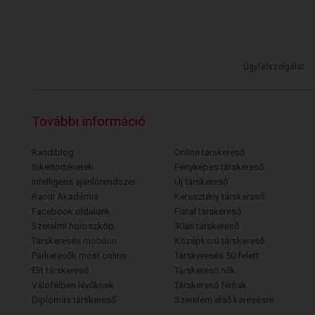
Ügyfélszolgálat
További információ
Randiblog
Online társkereső
Sikertörténetek
Fényképes társkereső
Intelligens ajánlórendszer
Új társkereső
Randi Akadémia
Keresztény társkereső
Facebook oldalunk
Fiatal társkereső
Szerelmi horoszkóp
30as társkereső
Társkeresés mobilon
Középkorú társkereső
Párkeresők most online
Társkeresés 50 felett
Elit társkereső
Társkereső nők
Válófélben lévőknek
Társkereső férfiak
Diplomás társkereső
Szerelem első keresésre