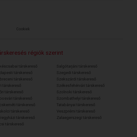
Cookiek
rskeresés régiók szerint
késcsabai társkereső
Salgótarjáni társkereső
dapesti társkereső
Szegedi társkereső
breceni társkereső
Szekszárdi társkereső
i társkereső
Székesfehérvári társkereső
őri társkereső
Szolnoki társkereső
posvári társkereső
Szombathelyi társkereső
cskeméti társkereső
Tatabányai társkereső
skolci társkereső
Veszprémi társkereső
íregyházi társkereső
Zalaegerszegi társkereső
csi társkereső