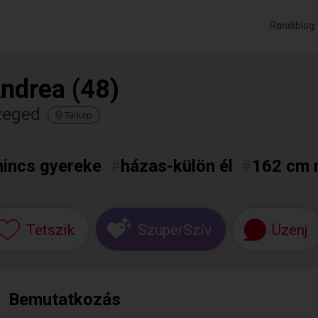
Randiblog
ndrea (48)
zeged
Térkép
nincs gyereke
#
házas-külön él
#
162 cm
Tetszik
SzuperSzív
Üzenj
Bemutatkozás