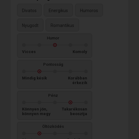
Divatos
Energikus
Humoros
Nyugodt
Romantikus
Humor
Vicces
Komoly
Pontosság
Mindig késik
Korábban
érkezik
Pénz
Könnyen jön,
Takarékosan
könnyen megy
beosztja
Öltözködés