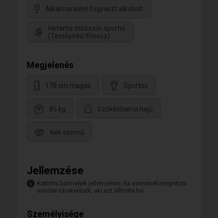
Alkalmanként fogyaszt alkoholt
Hetente többször sportol
(Testépítés/fitnesz)
Megjelenés
178 cm magas
Sportos
85 kg
Szőkésbarna hajú
Kék szemű
Jellemzése
Kattints bármelyik jellemzésre, ha szeretnél megnézni
minden társkeresőt, aki ezt állította be.
Személyisége