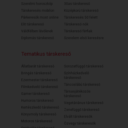
Szerelmi horoszkóp
30as társkereső
Társkeresés mobilon
Középkorú társkereső
Párkeresők most online
Társkeresés 50 felett
Elit társkereső
Társkereső nők
Válófélben lévőknek
Társkereső férfiak
Diplomás társkereső
Szerelem első keresésre
Tematikus társkereső
Állatbarát társkereső
Sorozatfüggő társkereső
Bringás társkereső
Színházkedvelő
társkereső
Ezermester társkereső
Táncoslábú társkereső
Filmkedvelő társkereső
Társasjátékozós
Gamer társkereső
társkereső
Humoros társkereső
Vegetáriánus társkereső
Kertészkedő társkereső
Zenefüggő társkereső
Könyvmoly társkereső
Elvált társkeresők
Motoros társkereső
Özvegy társkeresők