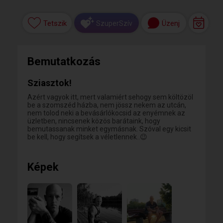
Tetszik
Üzenj
SzuperSzív
Bemutatkozás
Sziasztok!
Azért vagyok itt, mert valamiért sehogy sem költözöl
be a szomszéd házba, nem jössz nekem az utcán,
nem tolod neki a bevásárlókocsid az enyémnek az
üzletben, nincsenek közös barátaink, hogy
bemutassanak minket egymásnak. Szóval egy kicsit
be kell, hogy segítsek a véletlennek..😉
Képek