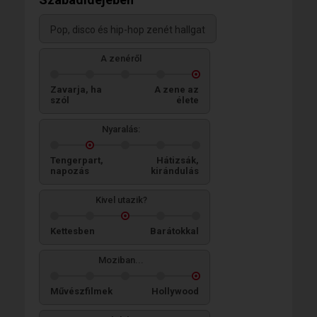
Pop, disco és hip-hop zenét hallgat
A zenéről
Zavarja, ha
A zene az
szól
élete
Nyaralás:
Tengerpart,
Hátizsák,
napozás
kirándulás
Kivel utazik?
Kettesben
Barátokkal
Moziban...
Művészfilmek
Hollywood