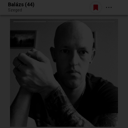
Balázs (44)
Belépés
Szeged
Egy jó randiból bármi lehet.