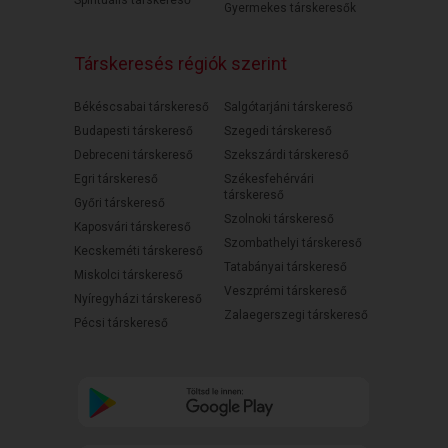
Spirituális társkereső
Gyermekes társkeresők
Társkeresés régiók szerint
Békéscsabai társkereső
Salgótarjáni társkereső
Budapesti társkereső
Szegedi társkereső
Debreceni társkereső
Szekszárdi társkereső
Egri társkereső
Székesfehérvári
társkereső
Győri társkereső
Szolnoki társkereső
Kaposvári társkereső
Szombathelyi társkereső
Kecskeméti társkereső
Tatabányai társkereső
Miskolci társkereső
Veszprémi társkereső
Nyíregyházi társkereső
Zalaegerszegi társkereső
Pécsi társkereső