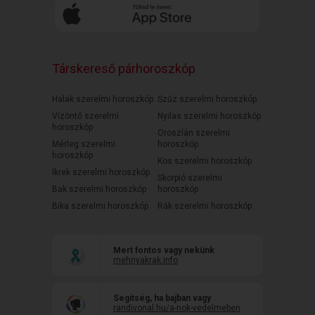
Társkereső párhoroszkóp
Halak szerelmi horoszkóp
Szűz szerelmi horoszkóp
Vízöntő szerelmi
Nyilas szerelmi horoszkóp
horoszkóp
Oroszlán szerelmi
Mérleg szerelmi
horoszkóp
horoszkóp
Kos szerelmi horoszkóp
Ikrek szerelmi horoszkóp
Skorpió szerelmi
Bak szerelmi horoszkóp
horoszkóp
Bika szerelmi horoszkóp
Rák szerelmi horoszkóp
Mert fontos vagy nekünk
mehnyakrak.info
Segítség, ha bajban vagy
randivonal.hu/a-nok-vedelmeben