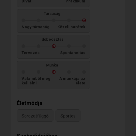
Divat
Praktikum
Társaság
Nagy társaság
Közeli barátok
Időbeosztás
Tervezés
Spontaneitás
Munka
Valamiből meg
A munkája az
kell élni
élete
Életmódja
Sorozatfüggő
Sportos
Szabadidejében