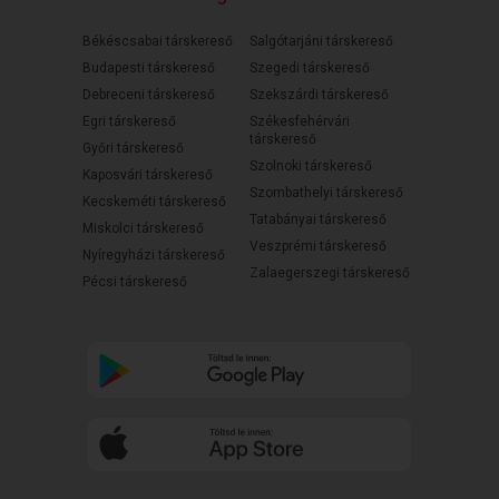
Békéscsabai társkereső
Salgótarjáni társkereső
Budapesti társkereső
Szegedi társkereső
Debreceni társkereső
Szekszárdi társkereső
Egri társkereső
Székesfehérvári
társkereső
Győri társkereső
Szolnoki társkereső
Kaposvári társkereső
Szombathelyi társkereső
Kecskeméti társkereső
Tatabányai társkereső
Miskolci társkereső
Veszprémi társkereső
Nyíregyházi társkereső
Zalaegerszegi társkereső
Pécsi társkereső