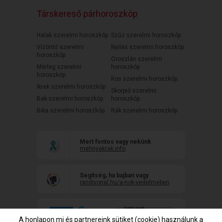
Társkereső párhoroszkóp
Halak szerelmi horoszkóp
Szűz szerelmi horoszkóp
Vízöntő szerelmi
Nyilas szerelmi horoszkóp
horoszkóp
Oroszlán szerelmi
Mérleg szerelmi
horoszkóp
horoszkóp
Kos szerelmi horoszkóp
Ikrek szerelmi horoszkóp
Skorpió szerelmi
Bak szerelmi horoszkóp
horoszkóp
Bika szerelmi horoszkóp
Rák szerelmi horoszkóp
Mert fontos vagy nekünk
mehnyakrak.info
Segítség, ha bajban vagy
randivonal.hu/a-nok-vedelmeben
A honlapon mi és partnereink sütiket (cookie) használunk a