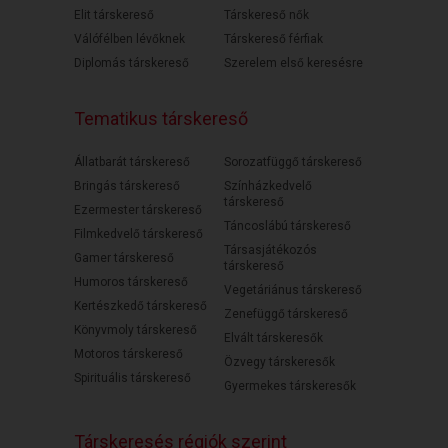
Elit társkereső
Társkereső nők
Válófélben lévőknek
Társkereső férfiak
Diplomás társkereső
Szerelem első keresésre
Tematikus társkereső
Állatbarát társkereső
Sorozatfüggő társkereső
Bringás társkereső
Színházkedvelő
társkereső
Ezermester társkereső
Táncoslábú társkereső
Filmkedvelő társkereső
Társasjátékozós
Gamer társkereső
társkereső
Humoros társkereső
Vegetáriánus társkereső
Kertészkedő társkereső
Zenefüggő társkereső
Könyvmoly társkereső
Elvált társkeresők
Motoros társkereső
Özvegy társkeresők
Spirituális társkereső
Gyermekes társkeresők
Társkeresés régiók szerint