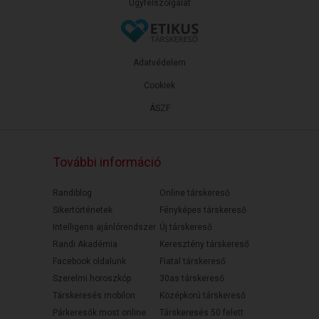
Ügyfélszolgálat
Adatvédelem
Cookiek
ÁSZF
További információ
Randiblog
Online társkereső
Sikertörténetek
Fényképes társkereső
Intelligens ajánlórendszer
Új társkereső
Randi Akadémia
Keresztény társkereső
Facebook oldalunk
Fiatal társkereső
Szerelmi horoszkóp
30as társkereső
Társkeresés mobilon
Középkorú társkereső
Párkeresők most online
Társkeresés 50 felett