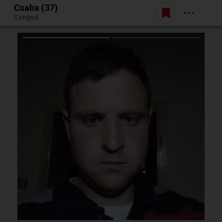
Csaba (37)
Belépés
Szeged
Egy jó randiból bármi lehet.