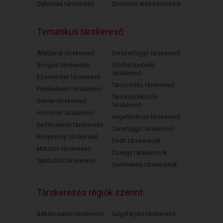
Diplomás társkereső
Szerelem első keresésre
Tematikus társkereső
Állatbarát társkereső
Sorozatfüggő társkereső
Bringás társkereső
Színházkedvelő
társkereső
Ezermester társkereső
Táncoslábú társkereső
Filmkedvelő társkereső
Társasjátékozós
Gamer társkereső
társkereső
Humoros társkereső
Vegetáriánus társkereső
Kertészkedő társkereső
Zenefüggő társkereső
Könyvmoly társkereső
Elvált társkeresők
Motoros társkereső
Özvegy társkeresők
Spirituális társkereső
Gyermekes társkeresők
Társkeresés régiók szerint
Békéscsabai társkereső
Salgótarjáni társkereső