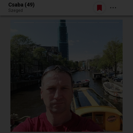
Csaba (49)
Belépés
Szeged
Egy jó randiból bármi lehet.