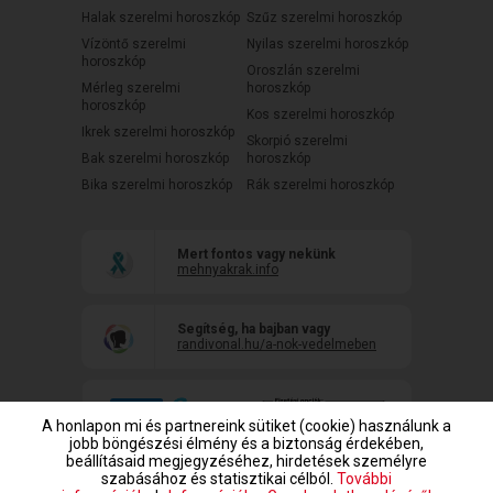
Halak szerelmi horoszkóp
Szűz szerelmi horoszkóp
Vízöntő szerelmi
Nyilas szerelmi horoszkóp
horoszkóp
Oroszlán szerelmi
Mérleg szerelmi
horoszkóp
horoszkóp
Kos szerelmi horoszkóp
Ikrek szerelmi horoszkóp
Skorpió szerelmi
Bak szerelmi horoszkóp
horoszkóp
Bika szerelmi horoszkóp
Rák szerelmi horoszkóp
Mert fontos vagy nekünk
mehnyakrak.info
Segítség, ha bajban vagy
randivonal.hu/a-nok-vedelmeben
A honlapon mi és partnereink sütiket (cookie) használunk a
jobb böngészési élmény és a biztonság érdekében,
beállításaid megjegyzéséhez, hirdetések személyre
szabásához és statisztikai célból.
További