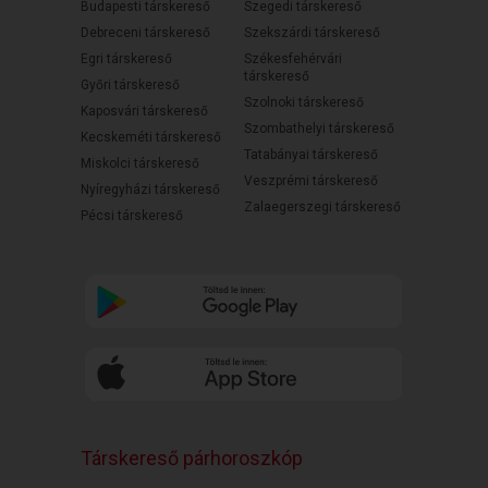
Budapesti társkereső
Szegedi társkereső
Debreceni társkereső
Szekszárdi társkereső
Egri társkereső
Székesfehérvári
társkereső
Győri társkereső
Szolnoki társkereső
Kaposvári társkereső
Szombathelyi társkereső
Kecskeméti társkereső
Tatabányai társkereső
Miskolci társkereső
Veszprémi társkereső
Nyíregyházi társkereső
Zalaegerszegi társkereső
Pécsi társkereső
Társkereső párhoroszkóp