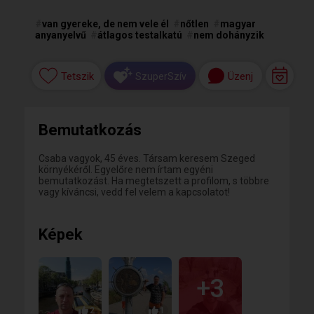
#
van gyereke, de nem vele él
#
nőtlen
#
magyar
anyanyelvű
#
átlagos testalkatú
#
nem dohányzik
Tetszik
Üzenj
SzuperSzív
Bemutatkozás
Csaba vagyok, 45 éves. Társam keresem Szeged
környékéről. Egyelőre nem írtam egyéni
bemutatkozást. Ha megtetszett a profilom, s többre
vagy kíváncsi, vedd fel velem a kapcsolatot!
Képek
+3
2
1