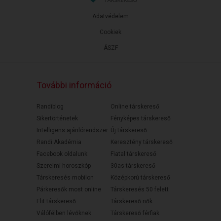
Adatvédelem
Cookiek
ÁSZF
További információ
Randiblog
Online társkereső
Sikertörténetek
Fényképes társkereső
Intelligens ajánlórendszer
Új társkereső
Randi Akadémia
Keresztény társkereső
Facebook oldalunk
Fiatal társkereső
Szerelmi horoszkóp
30as társkereső
Társkeresés mobilon
Középkorú társkereső
Párkeresők most online
Társkeresés 50 felett
Elit társkereső
Társkereső nők
Válófélben lévőknek
Társkereső férfiak