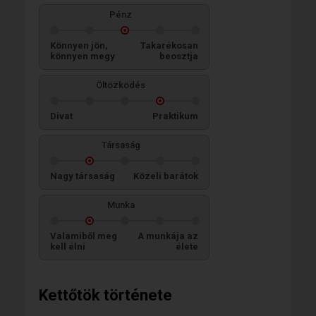
Pénz
Könnyen jön,
Takarékosan
könnyen megy
beosztja
Öltözködés
Divat
Praktikum
Társaság
Nagy társaság
Közeli barátok
Munka
Valamiből meg
A munkája az
kell élni
élete
Kettőtök története