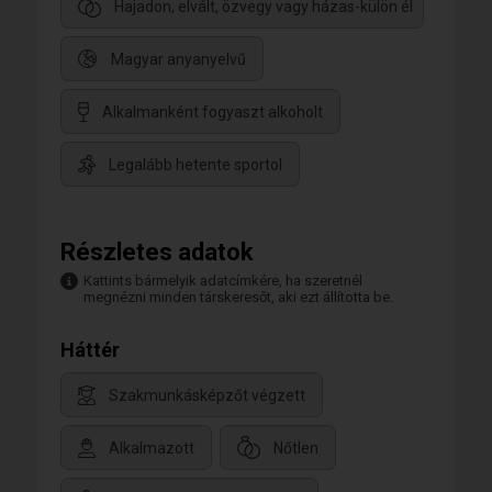
Hajadon, elvált, özvegy vagy házas-külön él
Magyar anyanyelvű
Alkalmanként fogyaszt alkoholt
Legalább hetente sportol
Részletes adatok
Kattints bármelyik adatcímkére, ha szeretnél
megnézni minden társkeresőt, aki ezt állította be.
Háttér
Szakmunkásképzőt végzett
Alkalmazott
Nőtlen