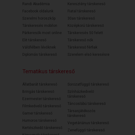
Randi Akadémia
Keresztény társkereső
Facebook oldalunk
Fiatal társkereső
Szerelmi horoszkóp
30as társkereső
Társkeresés mobilon
Középkorú társkereső
Párkeresők most online
Társkeresés 50 felett
Elit társkereső
Társkereső nők
Válófélben lévőknek
Társkereső férfiak
Diplomás társkereső
Szerelem első keresésre
Tematikus társkereső
Állatbarát társkereső
Sorozatfüggő társkereső
Bringás társkereső
Színházkedvelő
társkereső
Ezermester társkereső
Táncoslábú társkereső
Filmkedvelő társkereső
Társasjátékozós
Gamer társkereső
társkereső
Humoros társkereső
Vegetáriánus társkereső
Kertészkedő társkereső
Zenefüggő társkereső
Könyvmoly társkereső