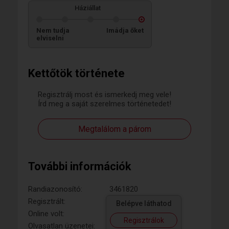
Háziállat
Nem tudja
Imádja őket
elviselni
Kettőtök története
Regisztrálj most és ismerkedj meg vele!
Írd meg a saját szerelmes történetedet!
Megtalálom a párom
További információk
Randiazonosító:
3461820
Regisztrált:
Belépve láthatod
Online volt:
Regisztrálok
Olvasatlan üzenetei: