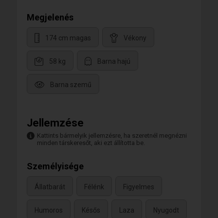
Megjelenés
174 cm magas
Vékony
58 kg
Barna hajú
Barna szemű
Jellemzése
Kattints bármelyik jellemzésre, ha szeretnél megnézni
minden társkeresőt, aki ezt állította be.
Személyisége
Állatbarát
Félénk
Figyelmes
Humoros
Késős
Laza
Nyugodt