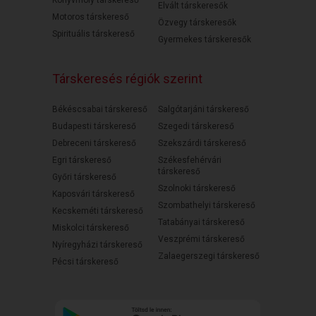
Elvált társkeresők
Motoros társkereső
Özvegy társkeresők
Spirituális társkereső
Gyermekes társkeresők
Társkeresés régiók szerint
Békéscsabai társkereső
Salgótarjáni társkereső
Budapesti társkereső
Szegedi társkereső
Debreceni társkereső
Szekszárdi társkereső
Egri társkereső
Székesfehérvári
társkereső
Győri társkereső
Szolnoki társkereső
Kaposvári társkereső
Szombathelyi társkereső
Kecskeméti társkereső
Tatabányai társkereső
Miskolci társkereső
Veszprémi társkereső
Nyíregyházi társkereső
Zalaegerszegi társkereső
Pécsi társkereső