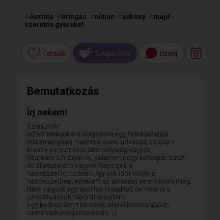
#
őszinte
#
bringás
#
nőtlen
#
vékony
#
majd
szeretne gyereket
Tetszik
Üzenj
SzuperSzív
Bemutatkozás
Írj nekem!
Sziasztok!
Informatikusként dolgozom egy felsőoktatási
intézményben. Harminc éves, udvarias, roppant
kreatív és humoros személyiség vagyok.
Munkám a hobbim is, valamint nagy kerékpár barát
és állatszerető vagyok.Rajongok a
természetfotózásért, így sok időt töltök a
természetben, emellett az olvasást sem vetem meg.
Nem vagyok egy sportos testalkat, de nem is a
szobatudósok táborát erősítem.
Egy kedves lányt keresek, akivel komolyabban
szeretnék megismerkedni.:))