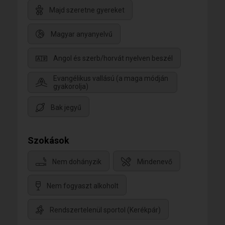
Majd szeretne gyereket
Magyar anyanyelvű
Angol és szerb/horvát nyelven beszél
Evangélikus vallású (a maga módján
gyakorolja)
Bak jegyű
Szokások
Nem dohányzik
Mindenevő
Nem fogyaszt alkoholt
Rendszertelenül sportol (Kerékpár)