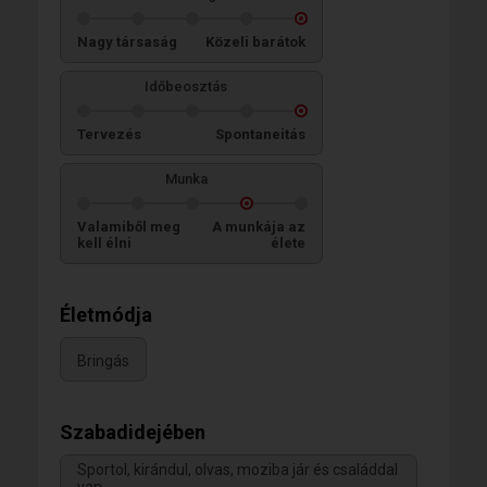
Nagy társaság
Közeli barátok
Időbeosztás
Tervezés
Spontaneitás
Munka
Valamiből meg
A munkája az
kell élni
élete
Életmódja
Bringás
Szabadidejében
Sportol, kirándul, olvas, moziba jár és családdal
van