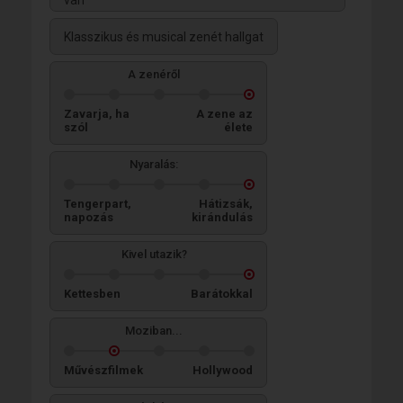
Klasszikus és musical zenét hallgat
A zenéről
Zavarja, ha
A zene az
szól
élete
Nyaralás:
Tengerpart,
Hátizsák,
napozás
kirándulás
Kivel utazik?
Kettesben
Barátokkal
Moziban...
Művészfilmek
Hollywood