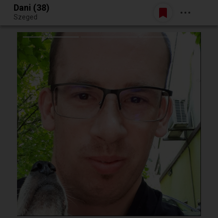
Dani (38)
Belépés
Szeged
Egy jó randiból bármi lehet.