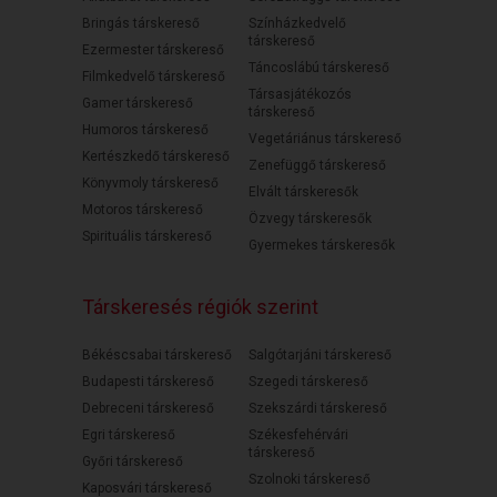
Bringás társkereső
Színházkedvelő
társkereső
Ezermester társkereső
Táncoslábú társkereső
Filmkedvelő társkereső
Társasjátékozós
Gamer társkereső
társkereső
Humoros társkereső
Vegetáriánus társkereső
Kertészkedő társkereső
Zenefüggő társkereső
Könyvmoly társkereső
Elvált társkeresők
Motoros társkereső
Özvegy társkeresők
Spirituális társkereső
Gyermekes társkeresők
Társkeresés régiók szerint
Békéscsabai társkereső
Salgótarjáni társkereső
Budapesti társkereső
Szegedi társkereső
Debreceni társkereső
Szekszárdi társkereső
Egri társkereső
Székesfehérvári
társkereső
Győri társkereső
Szolnoki társkereső
Kaposvári társkereső