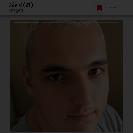
Dávid (21)
Belépés
Szeged
Egy jó randiból bármi lehet.