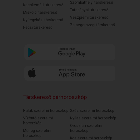
Szombathelyi társkereső
Kecskeméti társkereső
Tatabányai társkereső
Miskolci társkereső
Veszprémi társkereső
Nyíregyházi társkereső
Zalaegerszegi társkereső
Pécsi társkereső
Társkereső párhoroszkóp
Halak szerelmi horoszkóp
Szűz szerelmi horoszkóp
Vízöntő szerelmi
Nyilas szerelmi horoszkóp
horoszkóp
Oroszlán szerelmi
Mérleg szerelmi
horoszkóp
horoszkóp
Kos szerelmi horoszkóp