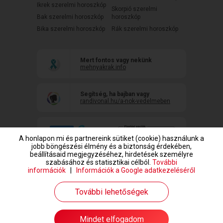
Ikrek szerelmi horoszkóp
Skorpió szerelmi
Bak szerelmi horoszkóp
horoszkóp
Bika szerelmi horoszkóp
Rák szerelmi horoszkóp
Mert fontos vagy nekünk
mehnyakrak.info
Segítség, ha bajban vagy
randivonal.hu/a-nok-vedelmeben
A honlapon mi és partnereink sütiket (cookie) használunk a
jobb böngészési élmény és a biztonság érdekében,
beállításaid megjegyzéséhez, hirdetések személyre
szabásához és statisztikai célból.
További
információk
|
Információk a Google adatkezeléséről
www.randivonal.hu © Copyright 1999-2026 Dating Central Europe Zrt.
További lehetőségek
Mindet elfogadom