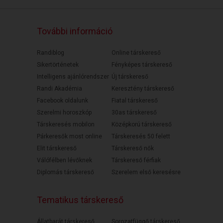
További információ
Randiblog
Online társkereső
Sikertörténetek
Fényképes társkereső
Intelligens ajánlórendszer
Új társkereső
Randi Akadémia
Keresztény társkereső
Facebook oldalunk
Fiatal társkereső
Szerelmi horoszkóp
30as társkereső
Társkeresés mobilon
Középkorú társkereső
Párkeresők most online
Társkeresés 50 felett
Elit társkereső
Társkereső nők
Válófélben lévőknek
Társkereső férfiak
Diplomás társkereső
Szerelem első keresésre
Tematikus társkereső
Állatbarát társkereső
Sorozatfüggő társkereső