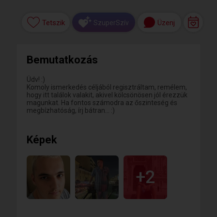
Tetszik
Üzenj
SzuperSzív
Bemutatkozás
Üdv! :)
Komoly ismerkedés céljából regisztráltam, remélem,
hogy itt találok valakit, akivel kölcsönösen jól érezzük
magunkat. Ha fontos számodra az őszinteség és
megbízhatóság, írj bátran... :)
Képek
+2