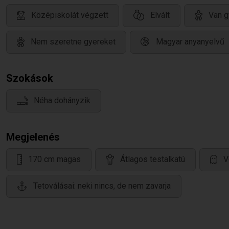
Középiskolát végzett
Elvált
Van g
Nem szeretne gyereket
Magyar anyanyelvű
Szokások
Néha dohányzik
Megjelenés
170 cm magas
Átlagos testalkatú
V
Tetoválásai: neki nincs, de nem zavarja