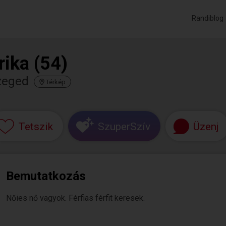
Randiblog
rika (54)
zeged
Térkép
Tetszik
SzuperSzív
Üzenj
Bemutatkozás
Nőies nő vagyok. Férfias férfit keresek.