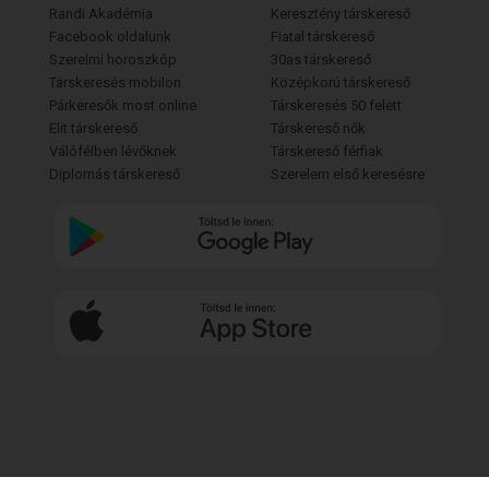
Randi Akadémia
Keresztény társkereső
Facebook oldalunk
Fiatal társkereső
Szerelmi horoszkóp
30as társkereső
Társkeresés mobilon
Középkorú társkereső
Párkeresők most online
Társkeresés 50 felett
Elit társkereső
Társkereső nők
Válófélben lévőknek
Társkereső férfiak
Diplomás társkereső
Szerelem első keresésre