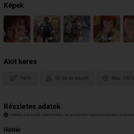
Képek
19
15
15
14
Akit keres
Férfit
50-60 év között
Max. 100 k
Részletes adatok
Kattints bármelyik adatcímkére, ha szeretnél megnézni minden társkeresőt,
Háttér