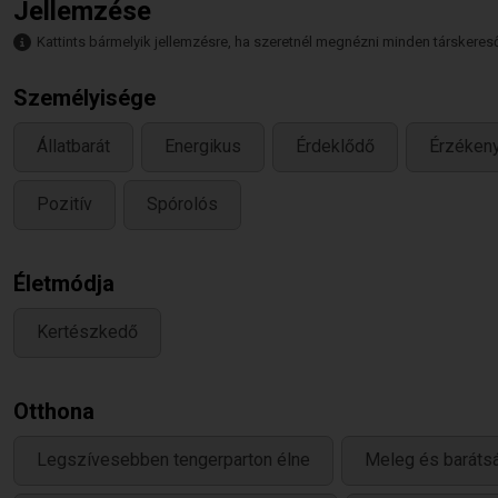
Jellemzése
Kattints bármelyik jellemzésre, ha szeretnél megnézni minden társkeresőt,
Személyisége
Állatbarát
Energikus
Érdeklődő
Érzéken
Pozitív
Spórolós
Életmódja
Kertészkedő
Otthona
Legszívesebben tengerparton élne
Meleg és baráts