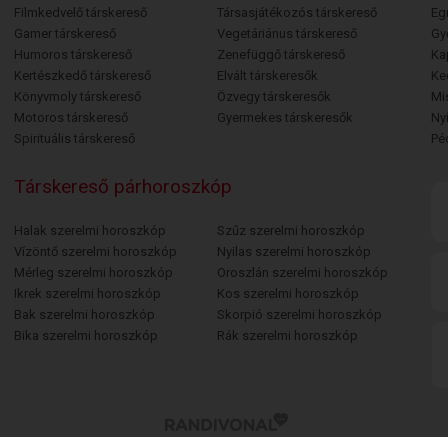
Filmkedvelő társkereső
Társasjátékozós társkereső
Egr
Gamer társkereső
Vegetáriánus társkereső
Gy
Humoros társkereső
Zenefüggő társkereső
Ka
Kertészkedő társkereső
Elvált társkeresők
Ke
Könyvmoly társkereső
Özvegy társkeresők
Mi
Motoros társkereső
Gyermekes társkeresők
Ny
Spirituális társkereső
Pé
Társkereső párhoroszkóp
Halak szerelmi horoszkóp
Szűz szerelmi horoszkóp
Vízöntő szerelmi horoszkóp
Nyilas szerelmi horoszkóp
Mérleg szerelmi horoszkóp
Oroszlán szerelmi horoszkóp
Ikrek szerelmi horoszkóp
Kos szerelmi horoszkóp
Bak szerelmi horoszkóp
Skorpió szerelmi horoszkóp
Bika szerelmi horoszkóp
Rák szerelmi horoszkóp