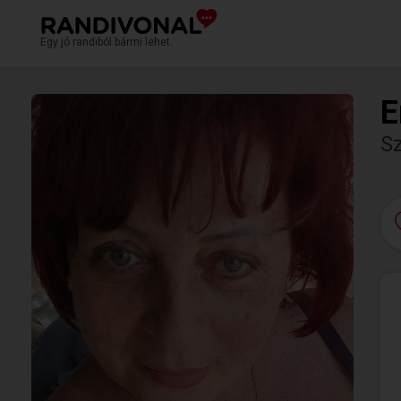
Egy jó randiból bármi lehet.
E
S