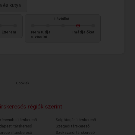
a és kutya
Háziállat
Étterem
Nem tudja
Imádja őket
elviselni
Cookiek
rskeresés régiók szerint
késcsabai társkereső
Salgótarjáni társkereső
dapesti társkereső
Szegedi társkereső
breceni társkereső
Szekszárdi társkereső