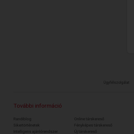
Ügyfélszolgálat
További információ
Randiblog
Online társkereső
Sikertörténetek
Fényképes társkereső
Intelligens ajánlórendszer
Új társkereső