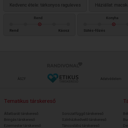
Kedvenc étele: tárkonyos raguleves
Háziállat: macsk
Rend
Konyha
Rend
Káosz
Sütés-főzés
ÁSZF
Adatvédelem
Tematikus társkereső
Tá
Állatbarát társkereső
Sorozatfüggő társkereső
Bé
Bringás társkereső
Színházkedvelő társkereső
Bu
Ezermester társkereső
Táncoslábú társkereső
De