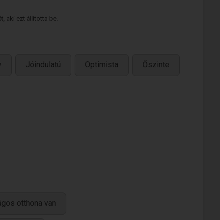
 aki ezt állította be.
y
Jóindulatú
Optimista
Őszinte
ágos otthona van