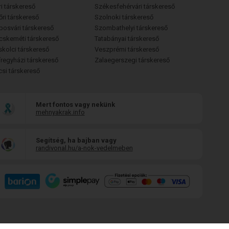
i társkereső
Székesfehérvári társkereső
őri társkereső
Szolnoki társkereső
posvári társkereső
Szombathelyi társkereső
cskeméti társkereső
Tatabányai társkereső
skolci társkereső
Veszprémi társkereső
íregyházi társkereső
Zalaegerszegi társkereső
csi társkereső
Mert fontos vagy nekünk
mehnyakrak.info
Segítség, ha bajban vagy
randivonal.hu/a-nok-vedelmeben