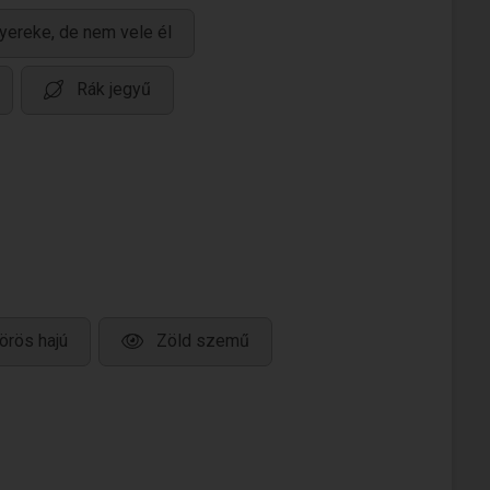
yereke, de nem vele él
Rák jegyű
örös hajú
Zöld szemű