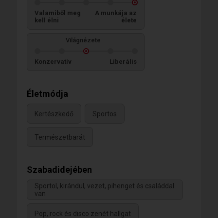
Valamiből meg
A munkája az
kell élni
élete
Világnézete
Konzervatív
Liberális
Életmódja
Kertészkedő
Sportos
Természetbarát
Szabadidejében
Sportol, kirándul, vezet, pihenget és családdal
van
Pop, rock és disco zenét hallgat