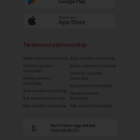
Társkereső párhoroszkóp
Halak szerelmi horoszkóp
Szűz szerelmi horoszkóp
Vízöntő szerelmi
Nyilas szerelmi horoszkóp
horoszkóp
Oroszlán szerelmi
Mérleg szerelmi
horoszkóp
horoszkóp
Kos szerelmi horoszkóp
Ikrek szerelmi horoszkóp
Skorpió szerelmi
Bak szerelmi horoszkóp
horoszkóp
Bika szerelmi horoszkóp
Rák szerelmi horoszkóp
Mert fontos vagy nekünk
mehnyakrak.info