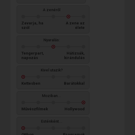
A zenéről
Zavarja, ha
A zene az
szól
élete
Nyaralás:
Tengerpart,
Hátizsák,
napozás
kirándulás
Kivel utazik?
Kettesben
Barátokkal
Moziban...
Művészfilmek
Hollywood
Esténként...
Otthon
Programok