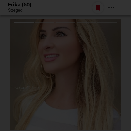
Erika (50)
Belépés
Szeged
Egy jó randiból bármi lehet.