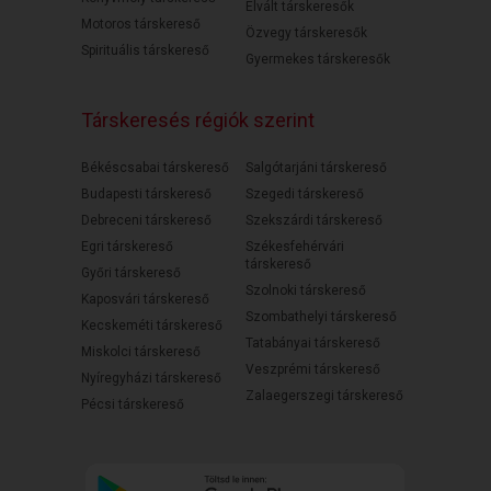
Elvált társkeresők
Motoros társkereső
Özvegy társkeresők
Spirituális társkereső
Gyermekes társkeresők
Társkeresés régiók szerint
Békéscsabai társkereső
Salgótarjáni társkereső
Budapesti társkereső
Szegedi társkereső
Debreceni társkereső
Szekszárdi társkereső
Egri társkereső
Székesfehérvári
társkereső
Győri társkereső
Szolnoki társkereső
Kaposvári társkereső
Szombathelyi társkereső
Kecskeméti társkereső
Tatabányai társkereső
Miskolci társkereső
Veszprémi társkereső
Nyíregyházi társkereső
Zalaegerszegi társkereső
Pécsi társkereső