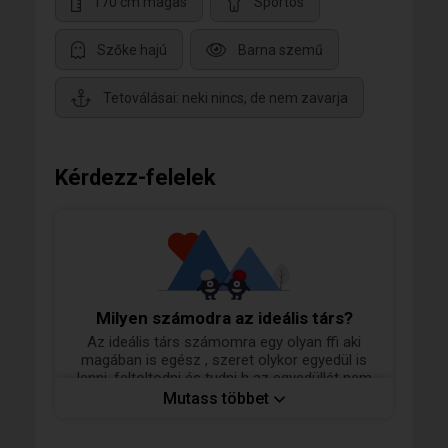
170 cm magas
Sportos
Szőke hajú
Barna szemű
Tetoválásai: neki nincs, de nem zavarja
Kérdezz-felelek
Milyen számodra az ideális társ?
Az ideális társ számomra egy olyan ffi aki
magában is egész , szeret olykor egyedül is
lenni, feltoltodni és tudni h az egyedüllét nem
azonos a magannyal.legyen egészséges
Mutass többet
őnertekelese onbecsulese es tisztelje,
kedvelje, szeresse önmagát is. Csak így