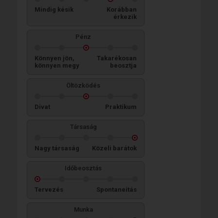
Mindig késik
Korábban
érkezik
Pénz
Könnyen jön,
Takarékosan
könnyen megy
beosztja
Öltözködés
Divat
Praktikum
Társaság
Nagy társaság
Közeli barátok
Időbeosztás
Tervezés
Spontaneitás
Munka