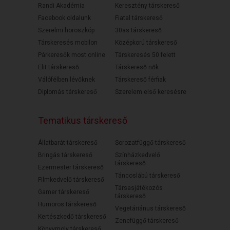
Randi Akadémia
Keresztény társkereső
Facebook oldalunk
Fiatal társkereső
Szerelmi horoszkóp
30as társkereső
Társkeresés mobilon
Középkorú társkereső
Párkeresők most online
Társkeresés 50 felett
Elit társkereső
Társkereső nők
Válófélben lévőknek
Társkereső férfiak
Diplomás társkereső
Szerelem első keresésre
Tematikus társkereső
Állatbarát társkereső
Sorozatfüggő társkereső
Bringás társkereső
Színházkedvelő
társkereső
Ezermester társkereső
Táncoslábú társkereső
Filmkedvelő társkereső
Társasjátékozós
Gamer társkereső
társkereső
Humoros társkereső
Vegetáriánus társkereső
Kertészkedő társkereső
Zenefüggő társkereső
Könyvmoly társkereső