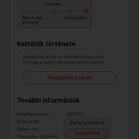
Háziállat
Nem tudja
Imádja őket
elviselni
Kettőtök története
Regisztrálj most és ismerkedj meg vele!
Írd meg a saját szerelmes történetedet!
Megtalálom a párom
További információk
Randiazonosító:
4382916
Regisztrált:
Belépve láthatod
Online volt:
Regisztrálok
Olvasatlan üzenetei: