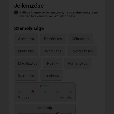
várható el h engem is tudjon majd
Jellemzése
tisztelni,kedvelni es szeretni.Ertekrendje,
céljai, szemlelete, világnézete , szabidős
Kattints bármelyik jellemzésre, ha szeretnél megnézni
tevékenysegei,anyagi helyzete,
minden társkeresőt, aki ezt állította be.
iskolázottsága szintén közel azonos lenne
az optimális. Szellemi együtt fejlődés pedig
Személyisége
hab a
Állatbarát
Becsületes
Céltudatos
Energikus
Jóindulatú
Következetes
Magabiztos
Pozitív
Romantikus
Spirituális
Türelmes
Humor
Vicces
Komoly
Pontosság