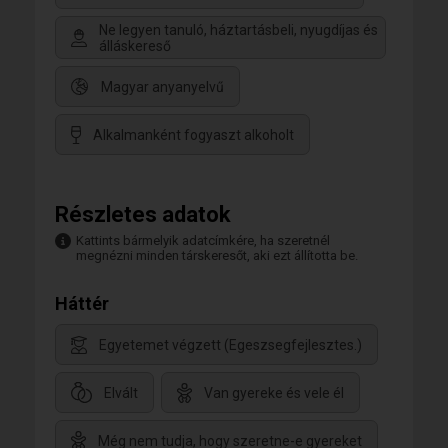
Ne legyen tanuló, háztartásbeli, nyugdíjas és
álláskereső
Magyar anyanyelvű
Alkalmanként fogyaszt alkoholt
Részletes adatok
Kattints bármelyik adatcímkére, ha szeretnél
megnézni minden társkeresőt, aki ezt állította be.
Háttér
Egyetemet végzett (Egeszsegfejlesztes.)
Elvált
Van gyereke és vele él
Még nem tudja, hogy szeretne-e gyereket