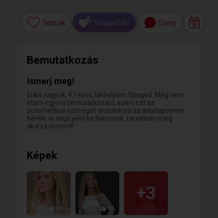
Tetszik
Üzenj
SzuperSzív
Bemutatkozás
Ismerj meg!
Erika vagyok, 47 éves, lakhelyem Szeged. Még nem
írtam egyéni bemutatkozást, ezért ezt az
automatikus szöveget olvashatod az adatlapomon.
Kérlek, írj vagy jelölj kedvencnek, ha jobban meg
akarsz ismerni!
Képek
+3
99+
85