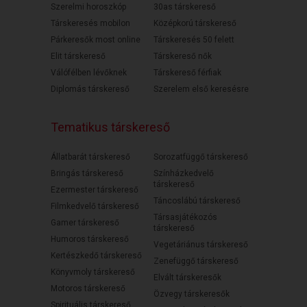
Szerelmi horoszkóp
30as társkereső
Társkeresés mobilon
Középkorú társkereső
Párkeresők most online
Társkeresés 50 felett
Elit társkereső
Társkereső nők
Válófélben lévőknek
Társkereső férfiak
Diplomás társkereső
Szerelem első keresésre
Tematikus társkereső
Állatbarát társkereső
Sorozatfüggő társkereső
Bringás társkereső
Színházkedvelő
társkereső
Ezermester társkereső
Táncoslábú társkereső
Filmkedvelő társkereső
Társasjátékozós
Gamer társkereső
társkereső
Humoros társkereső
Vegetáriánus társkereső
Kertészkedő társkereső
Zenefüggő társkereső
Könyvmoly társkereső
Elvált társkeresők
Motoros társkereső
Özvegy társkeresők
Spirituális társkereső