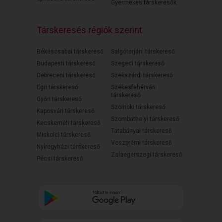
Gyermekes társkeresők
Társkeresés régiók szerint
Békéscsabai társkereső
Salgótarjáni társkereső
Budapesti társkereső
Szegedi társkereső
Debreceni társkereső
Szekszárdi társkereső
Egri társkereső
Székesfehérvári
társkereső
Győri társkereső
Szolnoki társkereső
Kaposvári társkereső
Szombathelyi társkereső
Kecskeméti társkereső
Tatabányai társkereső
Miskolci társkereső
Veszprémi társkereső
Nyíregyházi társkereső
Zalaegerszegi társkereső
Pécsi társkereső