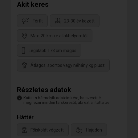
Akit keres
Férfit
23-30 év között
Max. 20 km-re a lakhelyemtől
Legalább 173 cm magas
Átlagos, sportos vagy néhány kg plusz
Részletes adatok
Kattints bármelyik adatcímkére, ha szeretnél
megnézni minden társkeresőt, aki ezt állította be.
Háttér
Főiskolát végzett
Hajadon