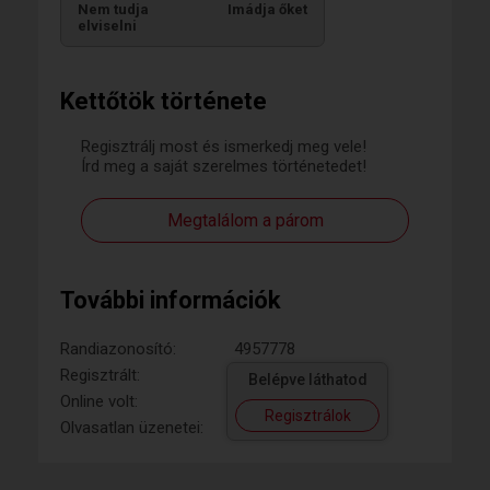
Nem tudja
Imádja őket
elviselni
Kettőtök története
Regisztrálj most és ismerkedj meg vele!
Írd meg a saját szerelmes történetedet!
Megtalálom a párom
További információk
Randiazonosító:
4957778
Regisztrált:
Belépve láthatod
Online volt:
Regisztrálok
Olvasatlan üzenetei: