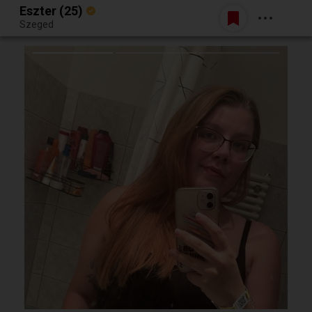
Eszter (25)
Belépés
Szeged
Egy jó randiból bármi lehet.