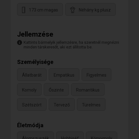
173 cm magas
Néhány kg plusz
Jellemzése
Kattints bármelyik jellemzésre, ha szeretnél megnézni
minden társkeresőt, aki ezt állította be.
Személyisége
Állatbarát
Empatikus
Figyelmes
Komoly
Őszinte
Romantikus
Szétszórt
Tervező
Türelmes
Életmódja
Álomszuszék
Hobbiséf
Könyvmoly