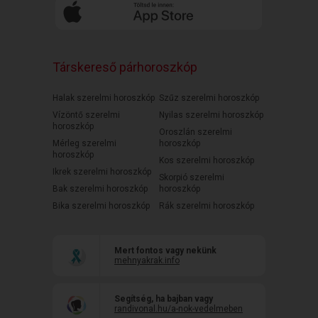
Társkereső párhoroszkóp
Halak szerelmi horoszkóp
Szűz szerelmi horoszkóp
Vízöntő szerelmi
Nyilas szerelmi horoszkóp
horoszkóp
Oroszlán szerelmi
Mérleg szerelmi
horoszkóp
horoszkóp
Kos szerelmi horoszkóp
Ikrek szerelmi horoszkóp
Skorpió szerelmi
Bak szerelmi horoszkóp
horoszkóp
Bika szerelmi horoszkóp
Rák szerelmi horoszkóp
Mert fontos vagy nekünk
mehnyakrak.info
Segítség, ha bajban vagy
randivonal.hu/a-nok-vedelmeben