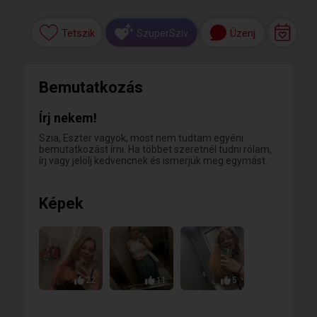
Tetszik
Üzenj
SzuperSzív
Bemutatkozás
Írj nekem!
Szia, Eszter vagyok, most nem tudtam egyéni
bemutatkozást írni. Ha többet szeretnél tudni rólam,
írj vagy jelölj kedvencnek és ismerjük meg egymást.
Képek
22
11
5