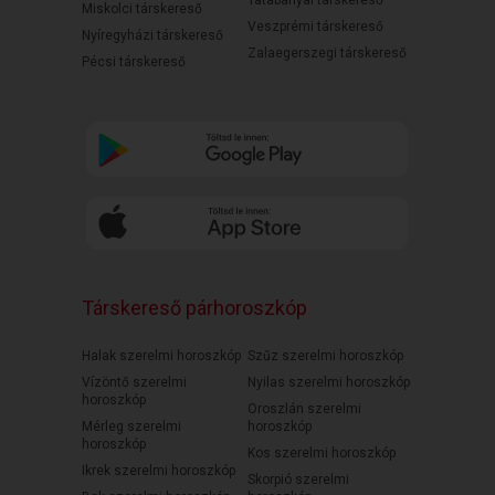
Tatabányai társkereső
Miskolci társkereső
Veszprémi társkereső
Nyíregyházi társkereső
Zalaegerszegi társkereső
Pécsi társkereső
Társkereső párhoroszkóp
Halak szerelmi horoszkóp
Szűz szerelmi horoszkóp
Vízöntő szerelmi
Nyilas szerelmi horoszkóp
horoszkóp
Oroszlán szerelmi
Mérleg szerelmi
horoszkóp
horoszkóp
Kos szerelmi horoszkóp
Ikrek szerelmi horoszkóp
Skorpió szerelmi