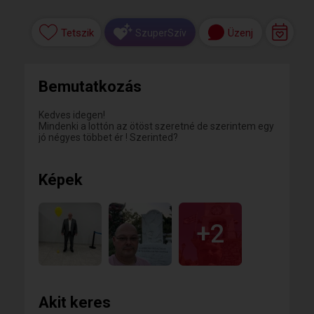
Tetszik
Üzenj
SzuperSzív
Bemutatkozás
Kedves idegen!
Mindenki a lottón az ötöst szeretné de szerintem egy
jó négyes többet ér ! Szerinted?
Képek
+2
Akit keres