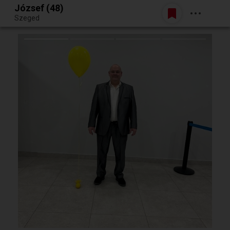
József (48)
Belépés
Szeged
Egy jó randiból bármi lehet.