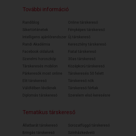
További információ
Randiblog
Online társkereső
Sikertörténetek
Fényképes társkereső
Intelligens ajánlórendszer
Új társkereső
Randi Akadémia
Keresztény társkereső
Facebook oldalunk
Fiatal társkereső
Szerelmi horoszkóp
30as társkereső
Társkeresés mobilon
Középkorú társkereső
Párkeresők most online
Társkeresés 50 felett
Elit társkereső
Társkereső nők
Válófélben lévőknek
Társkereső férfiak
Diplomás társkereső
Szerelem első keresésre
Tematikus társkereső
Állatbarát társkereső
Sorozatfüggő társkereső
Bringás társkereső
Színházkedvelő