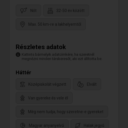
Nőt
32-50 év között
Max. 50 km-re a lakhelyemtől
Részletes adatok
Kattints bármelyik adatcímkére, ha szeretnél
megnézni minden társkeresőt, aki ezt állította be.
Háttér
Középiskolát végzett
Elvált
Van gyereke és vele él
Még nem tudja, hogy szeretne-e gyereket
Magyar anyanyelvű
Halak jegyű