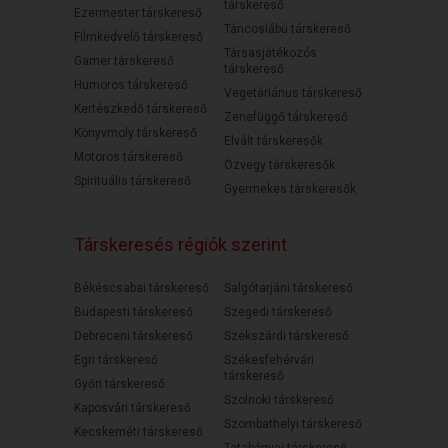
társkereső
Ezermester társkereső
Táncoslábú társkereső
Filmkedvelő társkereső
Társasjátékozós
Gamer társkereső
társkereső
Humoros társkereső
Vegetáriánus társkereső
Kertészkedő társkereső
Zenefüggő társkereső
Könyvmoly társkereső
Elvált társkeresők
Motoros társkereső
Özvegy társkeresők
Spirituális társkereső
Gyermekes társkeresők
Társkeresés régiók szerint
Békéscsabai társkereső
Salgótarjáni társkereső
Budapesti társkereső
Szegedi társkereső
Debreceni társkereső
Szekszárdi társkereső
Egri társkereső
Székesfehérvári
társkereső
Győri társkereső
Szolnoki társkereső
Kaposvári társkereső
Szombathelyi társkereső
Kecskeméti társkereső