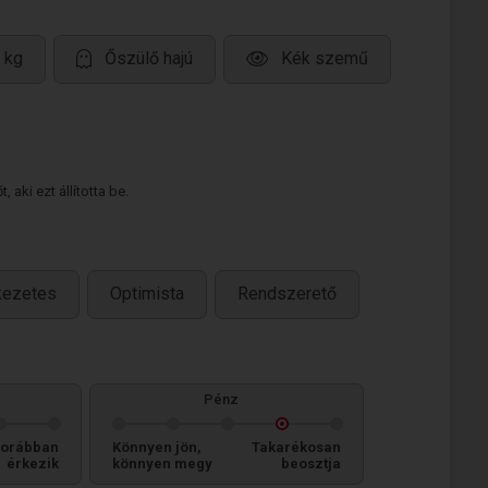
 kg
Őszülő hajú
Kék szemű
 aki ezt állította be.
kezetes
Optimista
Rendszerető
Pénz
orábban
Könnyen jön,
Takarékosan
érkezik
könnyen megy
beosztja