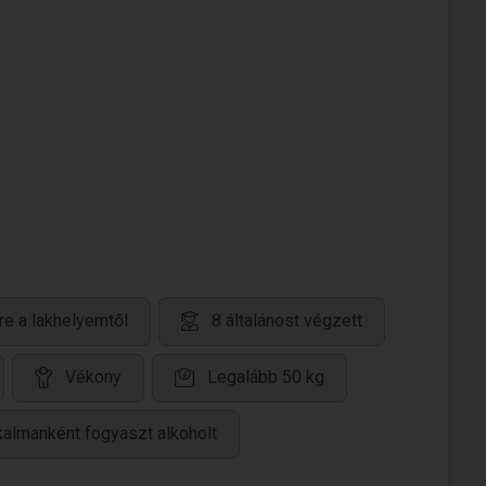
re a lakhelyemtől
8 általánost végzett
Vékony
Legalább 50 kg
kalmanként fogyaszt alkoholt