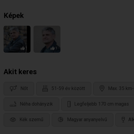
Képek
1
1
Akit keres
Nőt
51-59 év között
Max. 35 km-
Néha dohányzik
Legfeljebb 170 cm magas
Kék szemű
Magyar anyanyelvű
Al