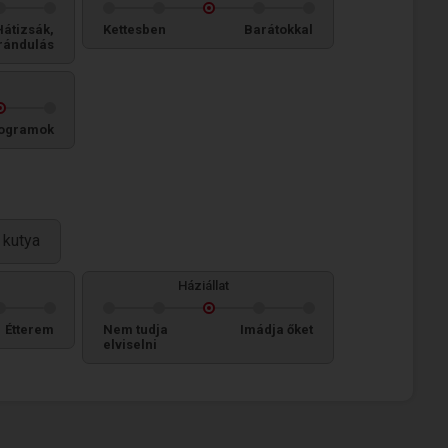
Hátizsák,
Kettesben
Barátokkal
rándulás
ogramok
 kutya
Háziállat
Étterem
Nem tudja
Imádja őket
elviselni