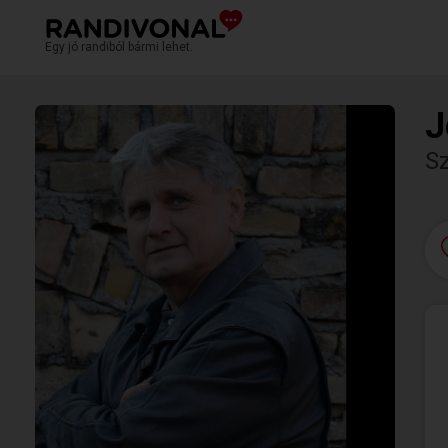
Egy jó randiból bármi lehet.
J
S