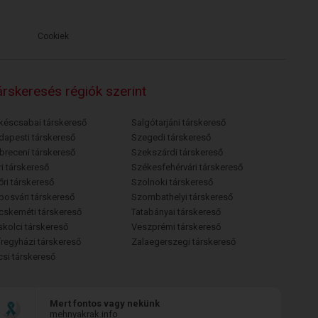
Cookiek
rskeresés régiók szerint
késcsabai társkereső
Salgótarjáni társkereső
dapesti társkereső
Szegedi társkereső
breceni társkereső
Szekszárdi társkereső
i társkereső
Székesfehérvári társkereső
őri társkereső
Szolnoki társkereső
posvári társkereső
Szombathelyi társkereső
cskeméti társkereső
Tatabányai társkereső
skolci társkereső
Veszprémi társkereső
íregyházi társkereső
Zalaegerszegi társkereső
csi társkereső
Mert fontos vagy nekünk
mehnyakrak.info