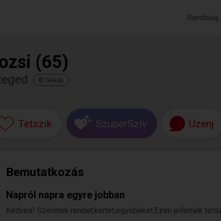
Randiblog
ozsi (65)
zeged
Térkép
Tetszik
SzuperSzív
Üzenj
Bemutatkozás
Napról napra egyre jobban
Kedves! Szeretek rendet,kertet,egyebeket.Ezen jellemek tetsze