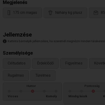
Megjelenés
175 cm magas
Néhány kg plusz
85
Jellemzése
Kattints bármelyik jellemzésre, ha szeretnél megnézni minden társkeresőt,
Személyisége
Céltudatos
Érdeklődő
Figyelmes
Követ
Rugalmas
Türelmes
Humor
Pontosság
Vicces
Komoly
Mindig késik
K