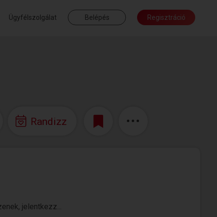
Ügyfélszolgálat
Belépés
Regisztráció
Randizz
nek, jelentkezz...