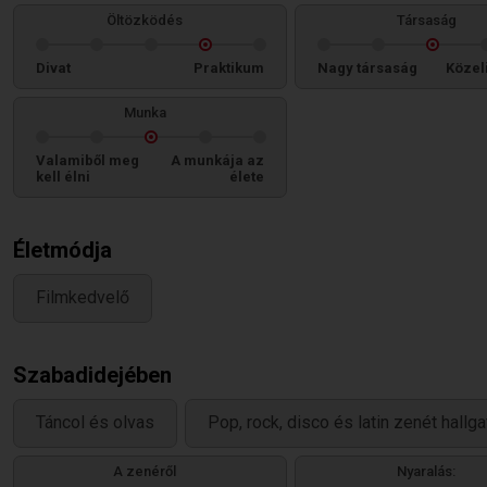
Öltözködés
Társaság
Divat
Praktikum
Nagy társaság
Közel
Munka
Valamiből meg
A munkája az
kell élni
élete
Életmódja
Filmkedvelő
Szabadidejében
Táncol és olvas
Pop, rock, disco és latin zenét hallga
A zenéről
Nyaralás: