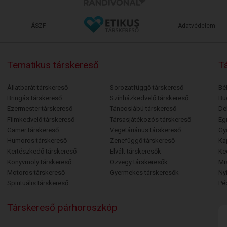
ÁSZF
Adatvédelem
Tematikus társkereső
Tá
Állatbarát társkereső
Sorozatfüggő társkereső
Bé
Bringás társkereső
Színházkedvelő társkereső
Bu
Ezermester társkereső
Táncoslábú társkereső
De
Filmkedvelő társkereső
Társasjátékozós társkereső
Egr
Gamer társkereső
Vegetáriánus társkereső
Gy
Humoros társkereső
Zenefüggő társkereső
Ka
Kertészkedő társkereső
Elvált társkeresők
Ke
Könyvmoly társkereső
Özvegy társkeresők
Mi
Motoros társkereső
Gyermekes társkeresők
Ny
Spirituális társkereső
Pé
Társkereső párhoroszkóp