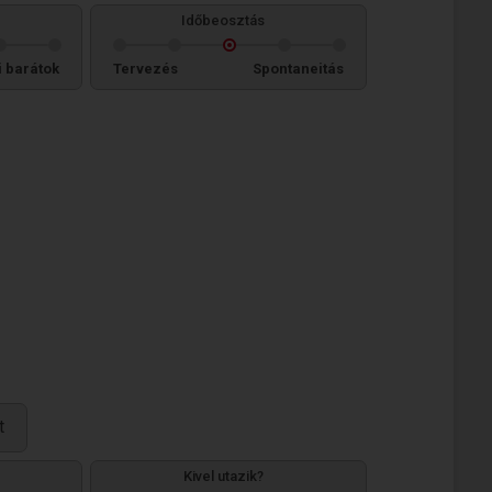
Időbeosztás
i barátok
Tervezés
Spontaneitás
t
Kivel utazik?