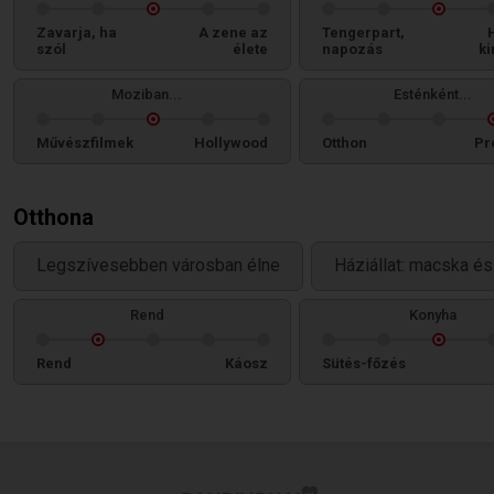
Zavarja, ha
A zene az
Tengerpart,
szól
élete
napozás
ki
Moziban...
Esténként...
Művészfilmek
Hollywood
Otthon
Pr
Otthona
Legszívesebben városban élne
Háziállat: macska és
Rend
Konyha
Rend
Káosz
Sütés-főzés