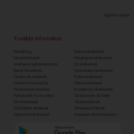
Ügyfélszolgálat
További információ
Randiblog
Online társkereső
Sikertörténetek
Fényképes társkereső
Intelligens ajánlórendszer
Új társkereső
Randi Akadémia
Keresztény társkereső
Facebook oldalunk
Fiatal társkereső
Szerelmi horoszkóp
30as társkereső
Társkeresés mobilon
Középkorú társkereső
Párkeresők most online
Társkeresés 50 felett
Elit társkereső
Társkereső nők
Válófélben lévőknek
Társkereső férfiak
Diplomás társkereső
Szerelem első keresésre