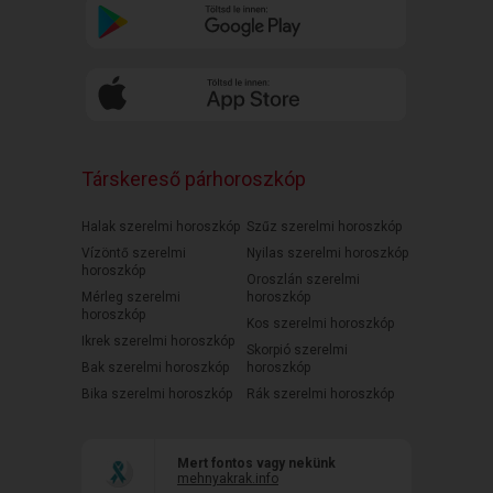
Társkereső párhoroszkóp
Halak szerelmi horoszkóp
Szűz szerelmi horoszkóp
Vízöntő szerelmi
Nyilas szerelmi horoszkóp
horoszkóp
Oroszlán szerelmi
Mérleg szerelmi
horoszkóp
horoszkóp
Kos szerelmi horoszkóp
Ikrek szerelmi horoszkóp
Skorpió szerelmi
Bak szerelmi horoszkóp
horoszkóp
Bika szerelmi horoszkóp
Rák szerelmi horoszkóp
Mert fontos vagy nekünk
mehnyakrak.info