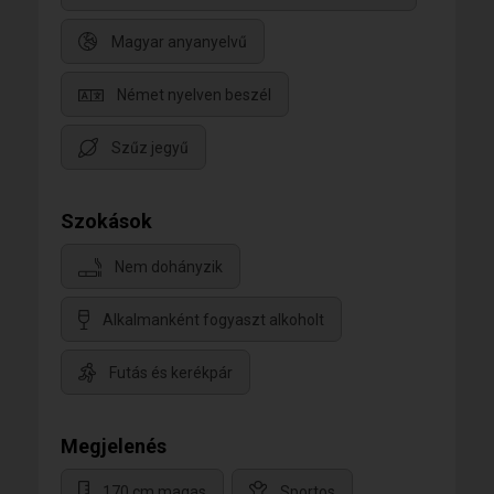
Magyar anyanyelvű
Német nyelven beszél
Szűz jegyű
Szokások
Nem dohányzik
Alkalmanként fogyaszt alkoholt
Futás és kerékpár
Megjelenés
170 cm magas
Sportos