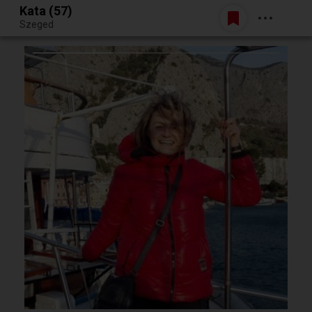
Kata (57)
Belépés
Szeged
Egy jó randiból bármi lehet.