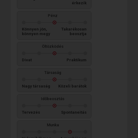
érkezik
Pénz
Könnyen jön,
Takarékosan
könnyen megy
beosztja
Öltözködés
Divat
Praktikum
Társaság
Nagy társaság
Közeli barátok
Időbeosztás
Tervezés
Spontaneitás
Munka