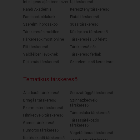
Intelligens ajánlórendszer
Új társkereső
Randi Akadémia
Keresztény társkereső
Facebook oldalunk
Fiatal társkereső
Szerelmi horoszkóp
30as társkereső
Társkeresés mobilon
Középkorú társkereső
Párkeresők most online
Társkeresés 50 felett
Elit társkereső
Társkereső nők
Válófélben lévőknek
Társkereső férfiak
Diplomás társkereső
Szerelem első keresésre
Tematikus társkereső
Állatbarát társkereső
Sorozatfüggő társkereső
Bringás társkereső
Színházkedvelő
társkereső
Ezermester társkereső
Táncoslábú társkereső
Filmkedvelő társkereső
Társasjátékozós
Gamer társkereső
társkereső
Humoros társkereső
Vegetáriánus társkereső
Kertészkedő társkereső