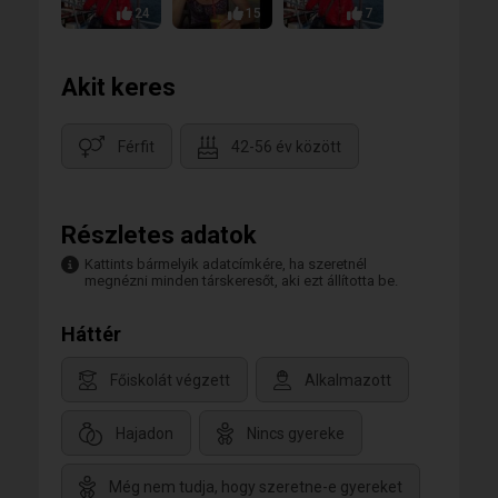
24
15
7
Akit keres
Férfit
42-56 év között
Részletes adatok
Kattints bármelyik adatcímkére, ha szeretnél
megnézni minden társkeresőt, aki ezt állította be.
Háttér
Főiskolát végzett
Alkalmazott
Hajadon
Nincs gyereke
Még nem tudja, hogy szeretne-e gyereket