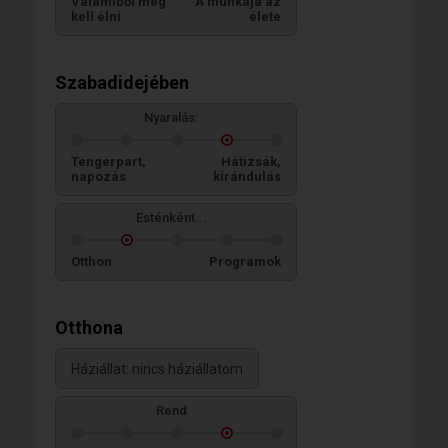
Valamiből meg
A munkája az
kell élni
élete
Szabadidejében
Nyaralás:
Tengerpart,
Hátizsák,
napozás
kirándulás
Esténként...
Otthon
Programok
Otthona
Háziállat: nincs háziállatom
Rend