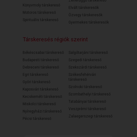
Zenefüggő társkereső
Könyvmoly társkereső
Elvált társkeresők
Motoros társkereső
Özvegy társkeresők
Spirituális társkereső
Gyermekes társkeresők
Társkeresés régiók szerint
Békéscsabai társkereső
Salgótarjáni társkereső
Budapesti társkereső
Szegedi társkereső
Debreceni társkereső
Szekszárdi társkereső
Egri társkereső
Székesfehérvári
társkereső
Győri társkereső
Szolnoki társkereső
Kaposvári társkereső
Szombathelyi társkereső
Kecskeméti társkereső
Tatabányai társkereső
Miskolci társkereső
Veszprémi társkereső
Nyíregyházi társkereső
Zalaegerszegi társkereső
Pécsi társkereső