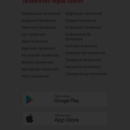
Társkeresés régiók szerint
Békéscsabai társkereső
Salgótarjáni társkereső
Budapesti társkereső
Szegedi társkereső
Debreceni társkereső
Szekszárdi társkereső
Egri társkereső
Székesfehérvári
társkereső
Győri társkereső
Szolnoki társkereső
Kaposvári társkereső
Szombathelyi társkereső
Kecskeméti társkereső
Tatabányai társkereső
Miskolci társkereső
Veszprémi társkereső
Nyíregyházi társkereső
Zalaegerszegi társkereső
Pécsi társkereső