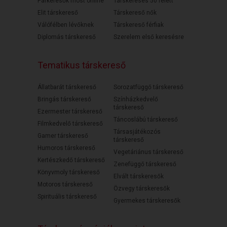
Párkeresők most online
Társkeresés 50 felett
Elit társkereső
Társkereső nők
Válófélben lévőknek
Társkereső férfiak
Diplomás társkereső
Szerelem első keresésre
Tematikus társkereső
Állatbarát társkereső
Sorozatfüggő társkereső
Bringás társkereső
Színházkedvelő
társkereső
Ezermester társkereső
Táncoslábú társkereső
Filmkedvelő társkereső
Társasjátékozós
Gamer társkereső
társkereső
Humoros társkereső
Vegetáriánus társkereső
Kertészkedő társkereső
Zenefüggő társkereső
Könyvmoly társkereső
Elvált társkeresők
Motoros társkereső
Özvegy társkeresők
Spirituális társkereső
Gyermekes társkeresők