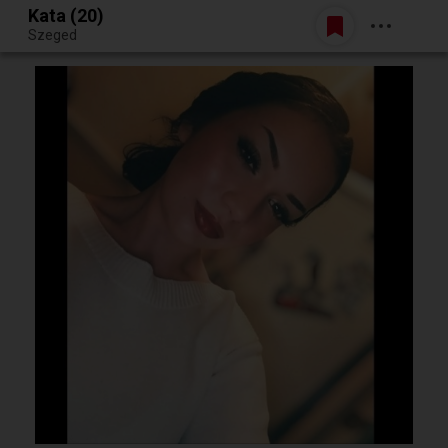
Kata (20)
Belépés
Szeged
Egy jó randiból bármi lehet.