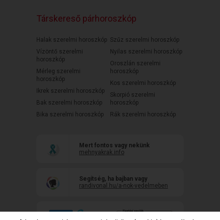
Társkereső párhoroszkóp
Halak szerelmi horoszkóp
Szűz szerelmi horoszkóp
Vízöntő szerelmi
Nyilas szerelmi horoszkóp
horoszkóp
Oroszlán szerelmi
Mérleg szerelmi
horoszkóp
horoszkóp
Kos szerelmi horoszkóp
Ikrek szerelmi horoszkóp
Skorpió szerelmi
Bak szerelmi horoszkóp
horoszkóp
Bika szerelmi horoszkóp
Rák szerelmi horoszkóp
Mert fontos vagy nekünk
mehnyakrak.info
Segítség, ha bajban vagy
randivonal.hu/a-nok-vedelmeben