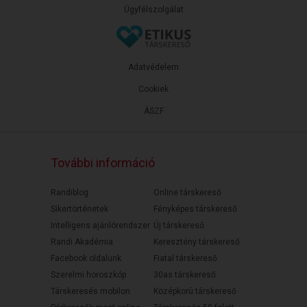
Ügyfélszolgálat
Adatvédelem
Cookiek
ÁSZF
További információ
Randiblog
Online társkereső
Sikertörténetek
Fényképes társkereső
Intelligens ajánlórendszer
Új társkereső
Randi Akadémia
Keresztény társkereső
Facebook oldalunk
Fiatal társkereső
Szerelmi horoszkóp
30as társkereső
Társkeresés mobilon
Középkorú társkereső