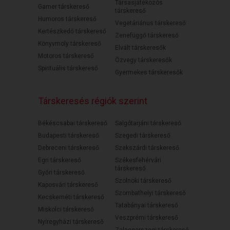
Társasjátékozós
Gamer társkereső
társkereső
Humoros társkereső
Vegetáriánus társkereső
Kertészkedő társkereső
Zenefüggő társkereső
Könyvmoly társkereső
Elvált társkeresők
Motoros társkereső
Özvegy társkeresők
Spirituális társkereső
Gyermekes társkeresők
Társkeresés régiók szerint
Békéscsabai társkereső
Salgótarjáni társkereső
Budapesti társkereső
Szegedi társkereső
Debreceni társkereső
Szekszárdi társkereső
Egri társkereső
Székesfehérvári
társkereső
Győri társkereső
Szolnoki társkereső
Kaposvári társkereső
Szombathelyi társkereső
Kecskeméti társkereső
Tatabányai társkereső
Miskolci társkereső
Veszprémi társkereső
Nyíregyházi társkereső