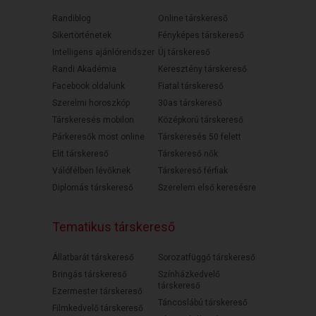
Randiblog
Online társkereső
Sikertörténetek
Fényképes társkereső
Intelligens ajánlórendszer
Új társkereső
Randi Akadémia
Keresztény társkereső
Facebook oldalunk
Fiatal társkereső
Szerelmi horoszkóp
30as társkereső
Társkeresés mobilon
Középkorú társkereső
Párkeresők most online
Társkeresés 50 felett
Elit társkereső
Társkereső nők
Válófélben lévőknek
Társkereső férfiak
Diplomás társkereső
Szerelem első keresésre
Tematikus társkereső
Állatbarát társkereső
Sorozatfüggő társkereső
Bringás társkereső
Színházkedvelő
társkereső
Ezermester társkereső
Táncoslábú társkereső
Filmkedvelő társkereső