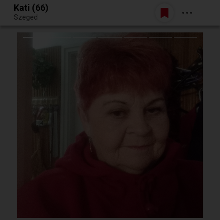
Kati (66)
Belépés
Szeged
Egy jó randiból bármi lehet.