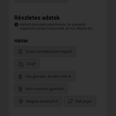
Részletes adatok
Kattints bármelyik adatcímkére, ha szeretnél
megnézni minden társkeresőt, aki ezt állította be.
Háttér
Szakmunkásképzőt végzett
Elvált
Van gyereke, de nem vele él
Nem szeretne gyereket
Magyar anyanyelvű
Bak jegyű