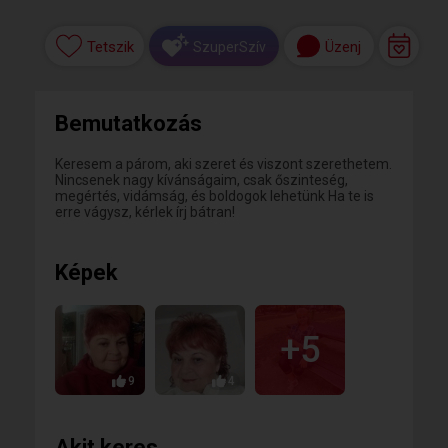
Tetszik
Üzenj
SzuperSzív
Bemutatkozás
Keresem a párom, aki szeret és viszont szerethetem.
Nincsenek nagy kívánságaim, csak őszinteség,
megértés, vidámság, és boldogok lehetünk Ha te is
erre vágysz, kérlek írj bátran!
Képek
+5
9
4
Akit keres