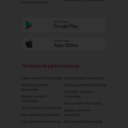
Zalaegerszegi társkereső
Pécsi társkereső
Társkereső párhoroszkóp
Halak szerelmi horoszkóp
Szűz szerelmi horoszkóp
Vízöntő szerelmi
Nyilas szerelmi horoszkóp
horoszkóp
Oroszlán szerelmi
Mérleg szerelmi
horoszkóp
horoszkóp
Kos szerelmi horoszkóp
Ikrek szerelmi horoszkóp
Skorpió szerelmi
Bak szerelmi horoszkóp
horoszkóp
Bika szerelmi horoszkóp
Rák szerelmi horoszkóp