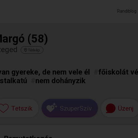
Randiblog
argó (58)
zeged
Térkép
van gyereke, de nem vele él
#
főiskolát v
stalkatú
#
nem dohányzik
Tetszik
SzuperSzív
Üzenj