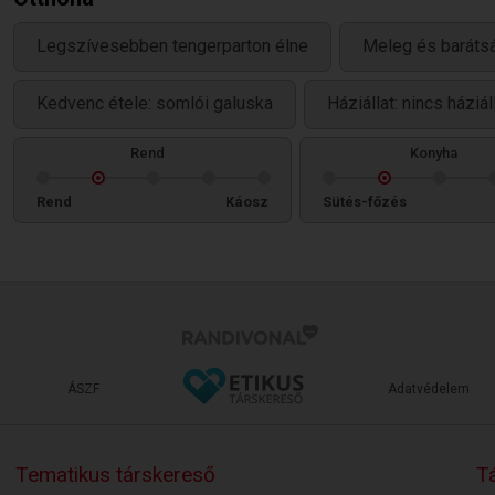
Legszívesebben tengerparton élne
Meleg és baráts
Kedvenc étele: somlói galuska
Háziállat: nincs háziá
Rend
Konyha
Rend
Káosz
Sütés-főzés
ÁSZF
Adatvédelem
Tematikus társkereső
Tá