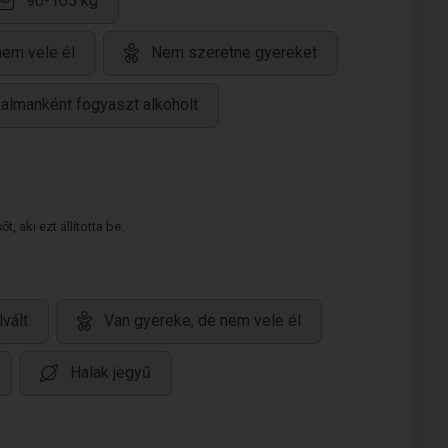
90-105 kg
nem vele él
Nem szeretne gyereket
kalmanként fogyaszt alkoholt
 aki ezt állította be.
lvált
Van gyereke, de nem vele él
Halak jegyű