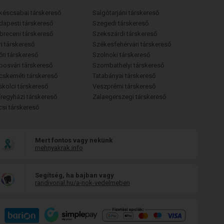
késcsabai társkereső
Salgótarjáni társkereső
dapesti társkereső
Szegedi társkereső
breceni társkereső
Szekszárdi társkereső
i társkereső
Székesfehérvári társkereső
őri társkereső
Szolnoki társkereső
posvári társkereső
Szombathelyi társkereső
cskeméti társkereső
Tatabányai társkereső
skolci társkereső
Veszprémi társkereső
íregyházi társkereső
Zalaegerszegi társkereső
csi társkereső
Mert fontos vagy nekünk
mehnyakrak.info
Segítség, ha bajban vagy
randivonal.hu/a-nok-vedelmeben