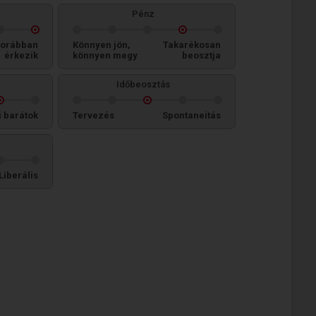
Pénz
orábban
Könnyen jön,
Takarékosan
érkezik
könnyen megy
beosztja
Időbeosztás
i barátok
Tervezés
Spontaneitás
Liberális