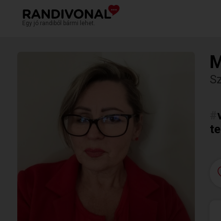
Egy jó randiból bármi lehet.
M
S
#
te