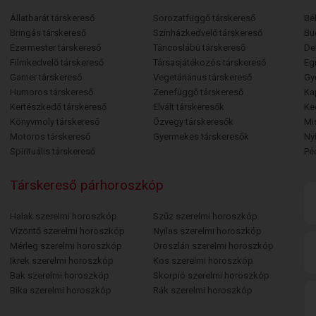
Állatbarát társkereső
Sorozatfüggő társkereső
Bé
Bringás társkereső
Színházkedvelő társkereső
Bu
Ezermester társkereső
Táncoslábú társkereső
De
Filmkedvelő társkereső
Társasjátékozós társkereső
Egr
Gamer társkereső
Vegetáriánus társkereső
Gy
Humoros társkereső
Zenefüggő társkereső
Ka
Kertészkedő társkereső
Elvált társkeresők
Ke
Könyvmoly társkereső
Özvegy társkeresők
Mi
Motoros társkereső
Gyermekes társkeresők
Ny
Spirituális társkereső
Pé
Társkereső párhoroszkóp
Halak szerelmi horoszkóp
Szűz szerelmi horoszkóp
Vízöntő szerelmi horoszkóp
Nyilas szerelmi horoszkóp
Mérleg szerelmi horoszkóp
Oroszlán szerelmi horoszkóp
Ikrek szerelmi horoszkóp
Kos szerelmi horoszkóp
Bak szerelmi horoszkóp
Skorpió szerelmi horoszkóp
Bika szerelmi horoszkóp
Rák szerelmi horoszkóp