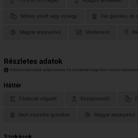
175-200 cm magas
Átlagos testalkatú
Nőtlen, elvált vagy özvegy
Van gyereke, de 
Magyar anyanyelvű
Mindenevő
Al
Részletes adatok
Kattints bármelyik adatcímkére, ha szeretnél megnézni minden társkeresőt,
Háttér
Főiskolát végzett
Középvezető
E
Nem szeretne gyereket
Magyar anyanyelvű
Szokások