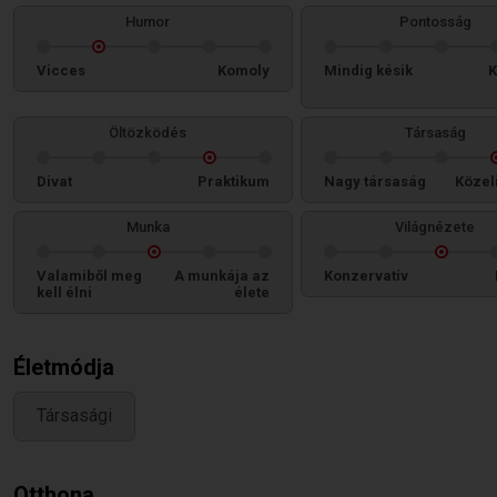
Humor
Pontosság
Vicces
Komoly
Mindig késik
K
Öltözködés
Társaság
Divat
Praktikum
Nagy társaság
Közel
Munka
Világnézete
Valamiből meg
A munkája az
Konzervatív
kell élni
élete
Életmódja
Társasági
Otthona