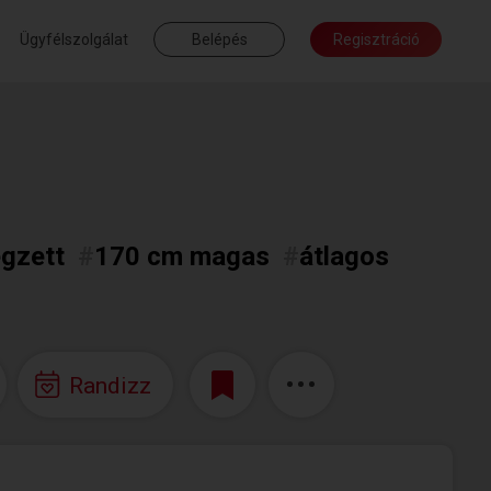
Ügyfélszolgálat
Belépés
Regisztráció
égzett
#
170 cm magas
#
átlagos
Randizz