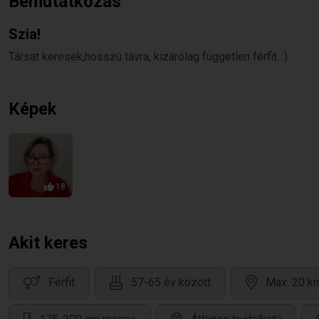
Bemutatkozás
Szia!
Társat keresek,hosszú távra, kizárólag független férfit. :)
Képek
18
Akit keres
Férfit
57-65 év között
Max. 20 km