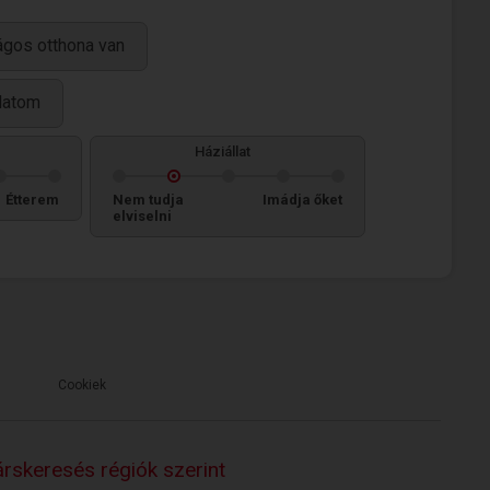
ágos otthona van
llatom
Háziállat
Étterem
Nem tudja
Imádja őket
elviselni
Cookiek
rskeresés régiók szerint