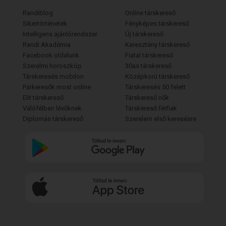
Randiblog
Online társkereső
Sikertörténetek
Fényképes társkereső
Intelligens ajánlórendszer
Új társkereső
Randi Akadémia
Keresztény társkereső
Facebook oldalunk
Fiatal társkereső
Szerelmi horoszkóp
30as társkereső
Társkeresés mobilon
Középkorú társkereső
Párkeresők most online
Társkeresés 50 felett
Elit társkereső
Társkereső nők
Válófélben lévőknek
Társkereső férfiak
Diplomás társkereső
Szerelem első keresésre