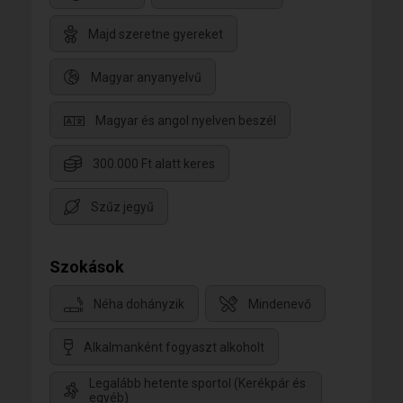
Majd szeretne gyereket
Magyar anyanyelvű
Magyar és angol nyelven beszél
300.000 Ft alatt keres
Szűz jegyű
Szokások
Néha dohányzik
Mindenevő
Alkalmanként fogyaszt alkoholt
Legalább hetente sportol (Kerékpár és
egyéb)