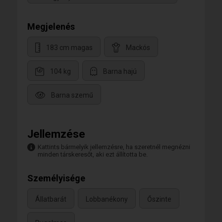
Megjelenés
183 cm magas
Mackós
104 kg
Barna hajú
Barna szemű
Jellemzése
Kattints bármelyik jellemzésre, ha szeretnél megnézni
minden társkeresőt, aki ezt állította be.
Személyisége
Állatbarát
Lobbanékony
Őszinte