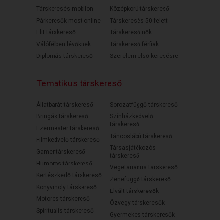
Társkeresés mobilon
Középkorú társkereső
Párkeresők most online
Társkeresés 50 felett
Elit társkereső
Társkereső nők
Válófélben lévőknek
Társkereső férfiak
Diplomás társkereső
Szerelem első keresésre
Tematikus társkereső
Állatbarát társkereső
Sorozatfüggő társkereső
Bringás társkereső
Színházkedvelő
társkereső
Ezermester társkereső
Táncoslábú társkereső
Filmkedvelő társkereső
Társasjátékozós
Gamer társkereső
társkereső
Humoros társkereső
Vegetáriánus társkereső
Kertészkedő társkereső
Zenefüggő társkereső
Könyvmoly társkereső
Elvált társkeresők
Motoros társkereső
Özvegy társkeresők
Spirituális társkereső
Gyermekes társkeresők