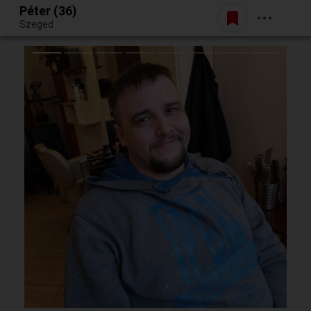
Péter (36)
Belépés
Szeged
Egy jó randiból bármi lehet.