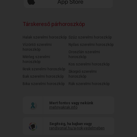
Társkereső párhoroszkóp
Halak szerelmi horoszkóp
Szűz szerelmi horoszkóp
Vízöntő szerelmi
Nyilas szerelmi horoszkóp
horoszkóp
Oroszlán szerelmi
Mérleg szerelmi
horoszkóp
horoszkóp
Kos szerelmi horoszkóp
Ikrek szerelmi horoszkóp
Skorpió szerelmi
Bak szerelmi horoszkóp
horoszkóp
Bika szerelmi horoszkóp
Rák szerelmi horoszkóp
Mert fontos vagy nekünk
mehnyakrak.info
Segítség, ha bajban vagy
randivonal.hu/a-nok-vedelmeben