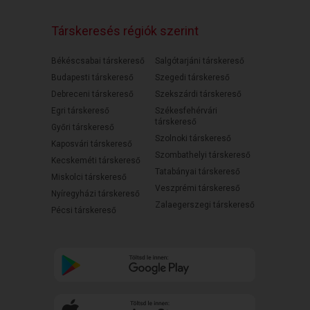
Társkeresés régiók szerint
Békéscsabai társkereső
Salgótarjáni társkereső
Budapesti társkereső
Szegedi társkereső
Debreceni társkereső
Szekszárdi társkereső
Egri társkereső
Székesfehérvári
társkereső
Győri társkereső
Szolnoki társkereső
Kaposvári társkereső
Szombathelyi társkereső
Kecskeméti társkereső
Tatabányai társkereső
Miskolci társkereső
Veszprémi társkereső
Nyíregyházi társkereső
Zalaegerszegi társkereső
Pécsi társkereső