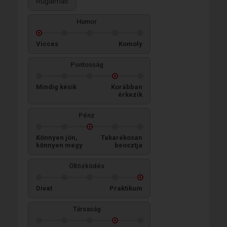
Rugalmas
Humor
Vicces
Komoly
Pontosság
Mindig késik
Korábban
érkezik
Pénz
Könnyen jön,
Takarékosan
könnyen megy
beosztja
Öltözködés
Divat
Praktikum
Társaság