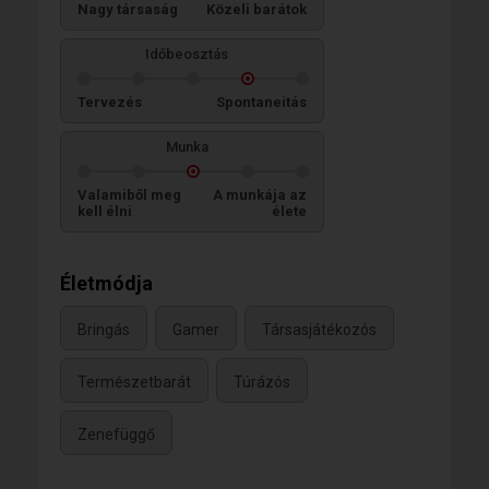
Nagy társaság
Közeli barátok
Időbeosztás
Tervezés
Spontaneitás
Munka
Valamiből meg
A munkája az
kell élni
élete
Életmódja
Bringás
Gamer
Társasjátékozós
Természetbarát
Túrázós
Zenefüggő