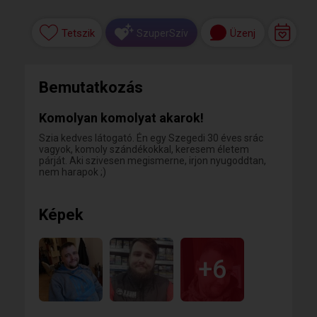
Tetszik
Üzenj
SzuperSzív
Bemutatkozás
Komolyan komolyat akarok!
Szia kedves látogató. Én egy Szegedi 30 éves srác
vagyok, komoly szándékokkal, keresem életem
párját. Aki szivesen megismerne, irjon nyugoddtan,
nem harapok ;)
Képek
+6