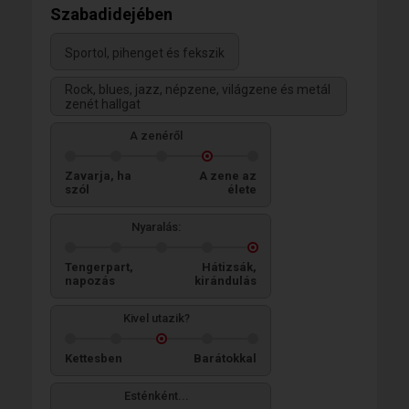
Szabadidejében
Sportol, pihenget és fekszik
Rock, blues, jazz, népzene, világzene és metál
zenét hallgat
A zenéről
Zavarja, ha
A zene az
szól
élete
Nyaralás:
Tengerpart,
Hátizsák,
napozás
kirándulás
Kivel utazik?
Kettesben
Barátokkal
Esténként...