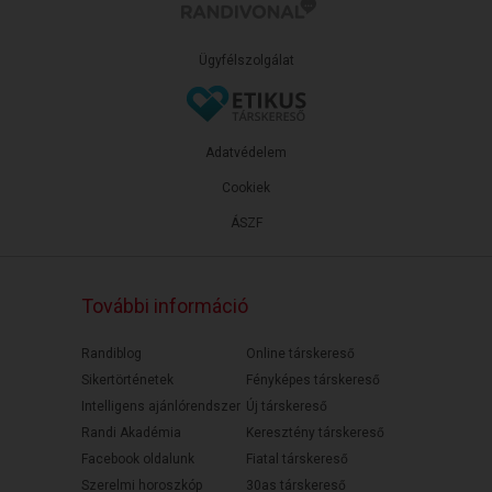
Ügyfélszolgálat
Adatvédelem
Cookiek
ÁSZF
További információ
Randiblog
Online társkereső
Sikertörténetek
Fényképes társkereső
Intelligens ajánlórendszer
Új társkereső
Randi Akadémia
Keresztény társkereső
Facebook oldalunk
Fiatal társkereső
Szerelmi horoszkóp
30as társkereső