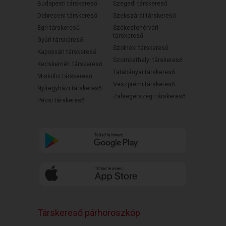
Budapesti társkereső
Szegedi társkereső
Debreceni társkereső
Szekszárdi társkereső
Egri társkereső
Székesfehérvári
társkereső
Győri társkereső
Szolnoki társkereső
Kaposvári társkereső
Szombathelyi társkereső
Kecskeméti társkereső
Tatabányai társkereső
Miskolci társkereső
Veszprémi társkereső
Nyíregyházi társkereső
Zalaegerszegi társkereső
Pécsi társkereső
Társkereső párhoroszkóp