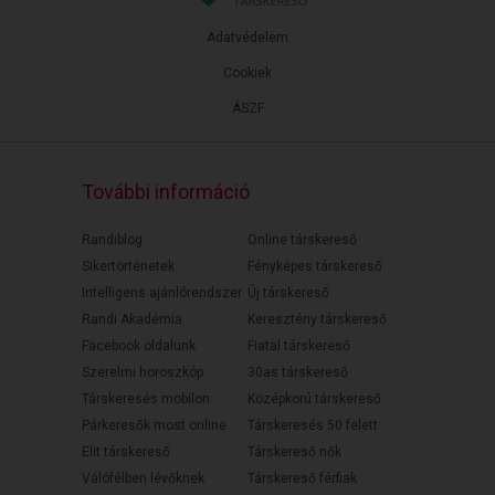
Adatvédelem
Cookiek
ÁSZF
További információ
Randiblog
Online társkereső
Sikertörténetek
Fényképes társkereső
Intelligens ajánlórendszer
Új társkereső
Randi Akadémia
Keresztény társkereső
Facebook oldalunk
Fiatal társkereső
Szerelmi horoszkóp
30as társkereső
Társkeresés mobilon
Középkorú társkereső
Párkeresők most online
Társkeresés 50 felett
Elit társkereső
Társkereső nők
Válófélben lévőknek
Társkereső férfiak