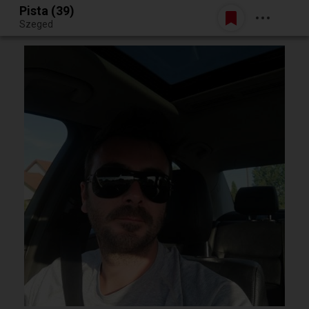
Pista (39)
Belépés
Szeged
Egy jó randiból bármi lehet.