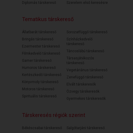
Diplomás társkereső
Szerelem első keresésre
Tematikus társkereső
Állatbarát társkereső
Sorozatfüggő társkereső
Bringás társkereső
Színházkedvelő
társkereső
Ezermester társkereső
Táncoslábú társkereső
Filmkedvelő társkereső
Társasjátékozós
Gamer társkereső
társkereső
Humoros társkereső
Vegetáriánus társkereső
Kertészkedő társkereső
Zenefüggő társkereső
Könyvmoly társkereső
Elvált társkeresők
Motoros társkereső
Özvegy társkeresők
Spirituális társkereső
Gyermekes társkeresők
Társkeresés régiók szerint
Békéscsabai társkereső
Salgótarjáni társkereső