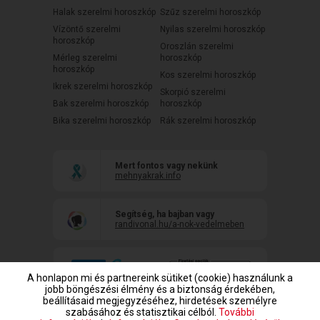
Halak szerelmi horoszkóp
Szűz szerelmi horoszkóp
Vízöntő szerelmi
Nyilas szerelmi horoszkóp
horoszkóp
Oroszlán szerelmi
Mérleg szerelmi
horoszkóp
horoszkóp
Kos szerelmi horoszkóp
Ikrek szerelmi horoszkóp
Skorpió szerelmi
Bak szerelmi horoszkóp
horoszkóp
Bika szerelmi horoszkóp
Rák szerelmi horoszkóp
Mert fontos vagy nekünk
mehnyakrak.info
Segítség, ha bajban vagy
randivonal.hu/a-nok-vedelmeben
A honlapon mi és partnereink sütiket (cookie) használunk a
jobb böngészési élmény és a biztonság érdekében,
beállításaid megjegyzéséhez, hirdetések személyre
szabásához és statisztikai célból.
További