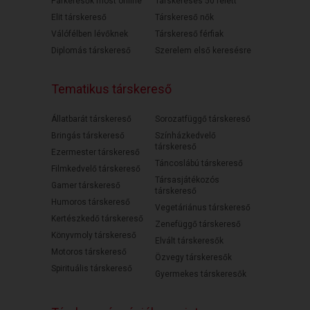
Párkeresők most online
Társkeresés 50 felett
Elit társkereső
Társkereső nők
Válófélben lévőknek
Társkereső férfiak
Diplomás társkereső
Szerelem első keresésre
Tematikus társkereső
Állatbarát társkereső
Sorozatfüggő társkereső
Bringás társkereső
Színházkedvelő
társkereső
Ezermester társkereső
Táncoslábú társkereső
Filmkedvelő társkereső
Társasjátékozós
Gamer társkereső
társkereső
Humoros társkereső
Vegetáriánus társkereső
Kertészkedő társkereső
Zenefüggő társkereső
Könyvmoly társkereső
Elvált társkeresők
Motoros társkereső
Özvegy társkeresők
Spirituális társkereső
Gyermekes társkeresők