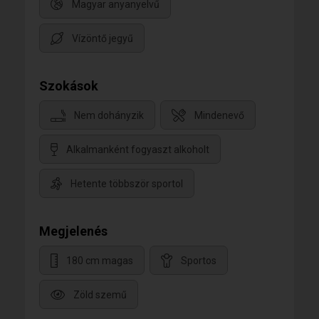
Magyar anyanyelvű
Vízöntő jegyű
Szokások
Nem dohányzik
Mindenevő
Alkalmanként fogyaszt alkoholt
Hetente többször sportol
Megjelenés
180 cm magas
Sportos
Zöld szemű