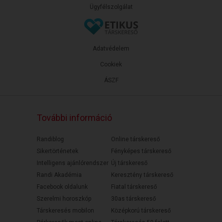
Ügyfélszolgálat
Adatvédelem
Cookiek
ÁSZF
További információ
Randiblog
Online társkereső
Sikertörténetek
Fényképes társkereső
Intelligens ajánlórendszer
Új társkereső
Randi Akadémia
Keresztény társkereső
Facebook oldalunk
Fiatal társkereső
Szerelmi horoszkóp
30as társkereső
Társkeresés mobilon
Középkorú társkereső