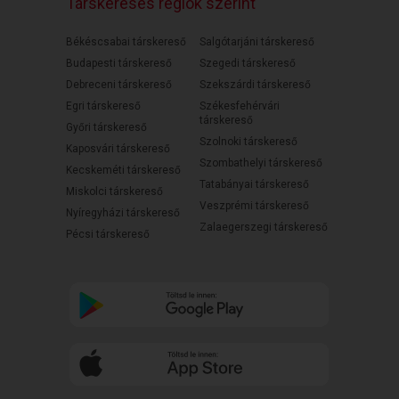
Társkeresés régiók szerint
Békéscsabai társkereső
Salgótarjáni társkereső
Budapesti társkereső
Szegedi társkereső
Debreceni társkereső
Szekszárdi társkereső
Egri társkereső
Székesfehérvári
társkereső
Győri társkereső
Szolnoki társkereső
Kaposvári társkereső
Szombathelyi társkereső
Kecskeméti társkereső
Tatabányai társkereső
Miskolci társkereső
Veszprémi társkereső
Nyíregyházi társkereső
Zalaegerszegi társkereső
Pécsi társkereső