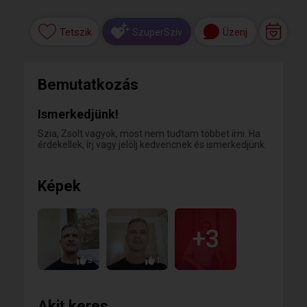
Tetszik
Üzenj
SzuperSzív
Bemutatkozás
Ismerkedjünk!
Szia, Zsolt vagyok, most nem tudtam többet írni. Ha
érdekellek, írj vagy jelölj kedvencnek és ismerkedjünk.
Képek
+3
3
1
Akit keres