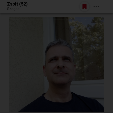
Zsolt (52)
Belépés
Szeged
Egy jó randiból bármi lehet.