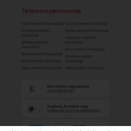
Társkereső párhoroszkóp
Halak szerelmi horoszkóp
Szűz szerelmi horoszkóp
Vízöntő szerelmi
Nyilas szerelmi horoszkóp
horoszkóp
Oroszlán szerelmi
Mérleg szerelmi
horoszkóp
horoszkóp
Kos szerelmi horoszkóp
Ikrek szerelmi horoszkóp
Skorpió szerelmi
Bak szerelmi horoszkóp
horoszkóp
Bika szerelmi horoszkóp
Rák szerelmi horoszkóp
Mert fontos vagy nekünk
mehnyakrak.info
Segítség, ha bajban vagy
randivonal.hu/a-nok-vedelmeben