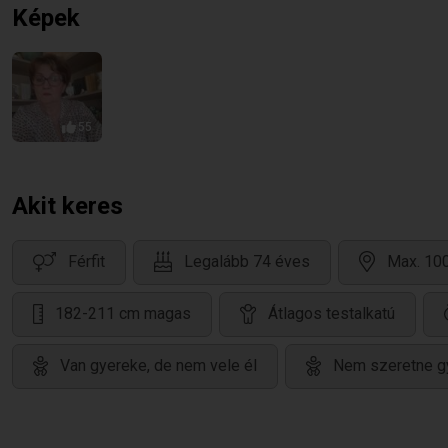
Képek
55
Akit keres
Férfit
Legalább 74 éves
Max. 100
182-211 cm magas
Átlagos testalkatú
Van gyereke, de nem vele él
Nem szeretne g