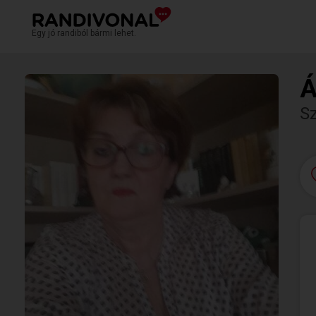
Egy jó randiból bármi lehet.
Á
S