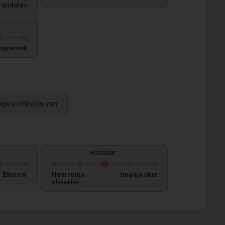
rándulás
ogramok
ágos otthona van
Háziállat
Étterem
Nem tudja
Imádja őket
elviselni