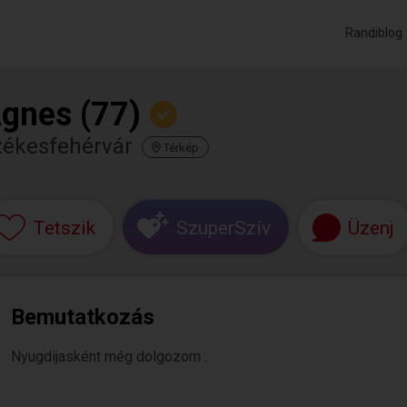
Randiblog
gnes (77)
zékesfehérvár
Térkép
Tetszik
SzuperSzív
Üzenj
Bemutatkozás
Nyugdijasként még dolgozom .