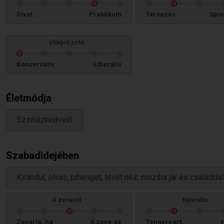
Divat
Praktikum
Tervezés
Spon
Világnézete
Konzervatív
Liberális
Életmódja
Színházkedvelő
Szabadidejében
Kirándul, olvas, pihenget, tévét néz, moziba jár és családdal
A zenéről
Nyaralás:
Zavarja, ha
A zene az
Tengerpart,