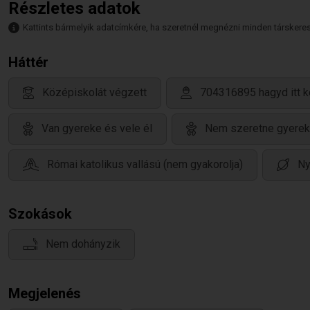
Részletes adatok
Kattints bármelyik adatcímkére, ha szeretnél megnézni minden társkeresőt,
Háttér
Középiskolát végzett
704316895 hagyd itt k
Van gyereke és vele él
Nem szeretne gyerek
Római katolikus vallású (nem gyakorolja)
Ny
Szokások
Nem dohányzik
Megjelenés