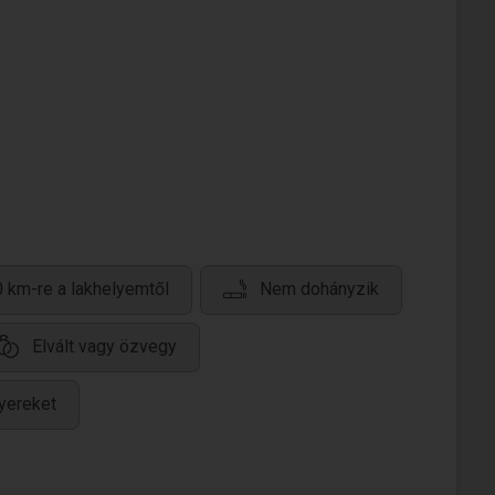
 km-re a lakhelyemtől
Nem dohányzik
Elvált vagy özvegy
yereket