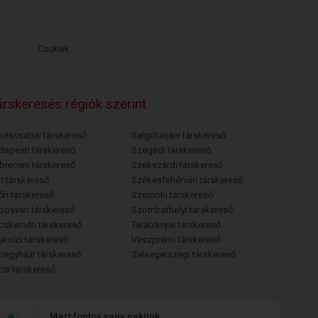
Cookiek
rskeresés régiók szerint
késcsabai társkereső
Salgótarjáni társkereső
dapesti társkereső
Szegedi társkereső
breceni társkereső
Szekszárdi társkereső
i társkereső
Székesfehérvári társkereső
őri társkereső
Szolnoki társkereső
posvári társkereső
Szombathelyi társkereső
cskeméti társkereső
Tatabányai társkereső
skolci társkereső
Veszprémi társkereső
íregyházi társkereső
Zalaegerszegi társkereső
csi társkereső
Mert fontos vagy nekünk