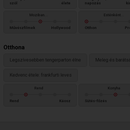
szól
élete
napozás
ki
Moziban...
Esténként...
Művészfilmek
Hollywood
Otthon
Pr
Otthona
Legszívesebben tengerparton élne
Meleg és baráts
Kedvenc étele: frankfurti leves
Rend
Konyha
Rend
Káosz
Sütés-főzés