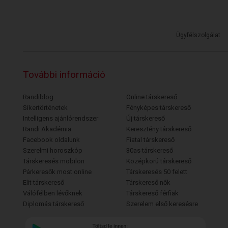
Ügyfélszolgálat
További információ
Randiblog
Online társkereső
Sikertörténetek
Fényképes társkereső
Intelligens ajánlórendszer
Új társkereső
Randi Akadémia
Keresztény társkereső
Facebook oldalunk
Fiatal társkereső
Szerelmi horoszkóp
30as társkereső
Társkeresés mobilon
Középkorú társkereső
Párkeresők most online
Társkeresés 50 felett
Elit társkereső
Társkereső nők
Válófélben lévőknek
Társkereső férfiak
Diplomás társkereső
Szerelem első keresésre