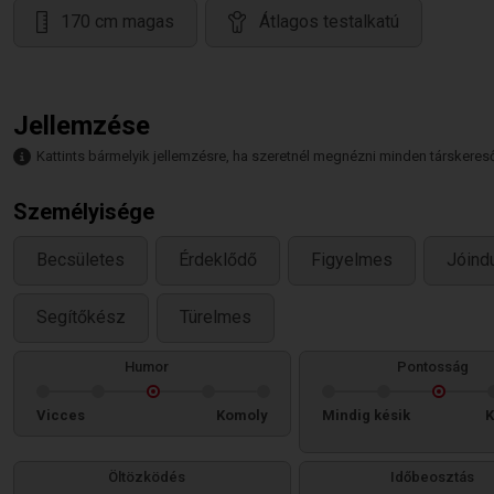
170 cm magas
Átlagos testalkatú
Jellemzése
Kattints bármelyik jellemzésre, ha szeretnél megnézni minden társkeresőt,
Személyisége
Becsületes
Érdeklődő
Figyelmes
Jóind
Segítőkész
Türelmes
Humor
Pontosság
Vicces
Komoly
Mindig késik
K
Öltözködés
Időbeosztás