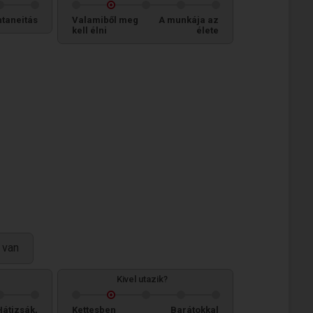
taneitás
Valamiből meg
A munkája az
kell élni
élete
 van
Kivel utazik?
Hátizsák,
Kettesben
Barátokkal