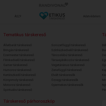
ÁSZF
Adatvédelem
Tematikus társkereső
Tá
Állatbarát társkereső
Sorozatfüggő társkereső
Bé
Bringás társkereső
Színházkedvelő társkereső
Bu
Ezermester társkereső
Táncoslábú társkereső
De
Filmkedvelő társkereső
Társasjátékozós társkereső
Egr
Gamer társkereső
Vegetáriánus társkereső
Gy
Humoros társkereső
Zenefüggő társkereső
Ka
Kertészkedő társkereső
Elvált társkeresők
Ke
Könyvmoly társkereső
Özvegy társkeresők
Mi
Motoros társkereső
Gyermekes társkeresők
Ny
Spirituális társkereső
Pé
Társkereső párhoroszkóp