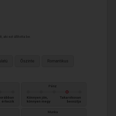
 aki ezt állította be.
ulatú
Őszinte
Romantikus
Pénz
orábban
Könnyen jön,
Takarékosan
érkezik
könnyen megy
beosztja
Munka