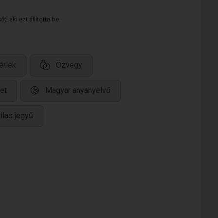
 aki ezt állította be.
érlek
Özvegy
et
Magyar anyanyelvű
ilas jegyű