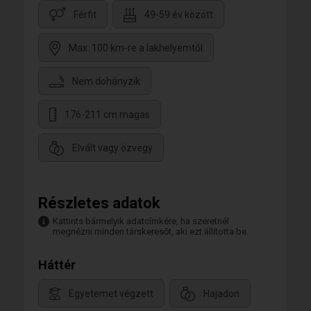
Férfit
49-59 év között
Max. 100 km-re a lakhelyemtől
Nem dohányzik
176-211 cm magas
Elvált vagy özvegy
Részletes adatok
Kattints bármelyik adatcímkére, ha szeretnél
megnézni minden társkeresőt, aki ezt állította be.
Háttér
Egyetemet végzett
Hajadon