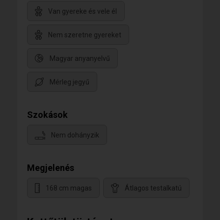
Van gyereke és vele él
Nem szeretne gyereket
Magyar anyanyelvű
Mérleg jegyű
Szokások
Nem dohányzik
Megjelenés
168 cm magas
Átlagos testalkatú