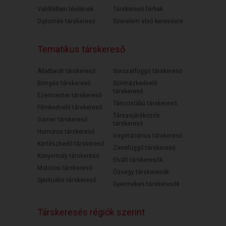
Válófélben lévőknek
Társkereső férfiak
Diplomás társkereső
Szerelem első keresésre
Tematikus társkereső
Állatbarát társkereső
Sorozatfüggő társkereső
Bringás társkereső
Színházkedvelő
társkereső
Ezermester társkereső
Táncoslábú társkereső
Filmkedvelő társkereső
Társasjátékozós
Gamer társkereső
társkereső
Humoros társkereső
Vegetáriánus társkereső
Kertészkedő társkereső
Zenefüggő társkereső
Könyvmoly társkereső
Elvált társkeresők
Motoros társkereső
Özvegy társkeresők
Spirituális társkereső
Gyermekes társkeresők
Társkeresés régiók szerint