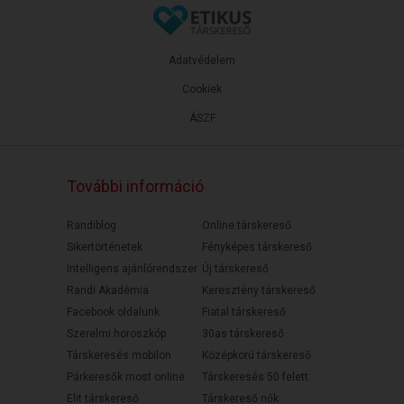
Adatvédelem
Cookiek
ÁSZF
További információ
Randiblog
Online társkereső
Sikertörténetek
Fényképes társkereső
Intelligens ajánlórendszer
Új társkereső
Randi Akadémia
Keresztény társkereső
Facebook oldalunk
Fiatal társkereső
Szerelmi horoszkóp
30as társkereső
Társkeresés mobilon
Középkorú társkereső
Párkeresők most online
Társkeresés 50 felett
Elit társkereső
Társkereső nők