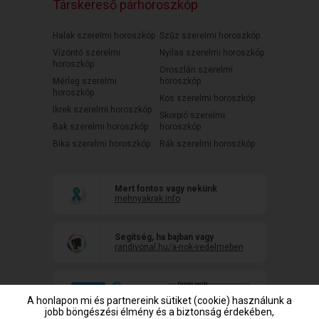
Társkereső párhoroszkóp
Halak szerelmi horoszkóp
Szűz szerelmi horoszkóp
Vízöntő szerelmi
Nyilas szerelmi horoszkóp
horoszkóp
Oroszlán szerelmi
Mérleg szerelmi
horoszkóp
horoszkóp
Kos szerelmi horoszkóp
Ikrek szerelmi horoszkóp
Skorpió szerelmi
Bak szerelmi horoszkóp
horoszkóp
Bika szerelmi horoszkóp
Rák szerelmi horoszkóp
Mert fontos vagy nekünk
mehnyakrak.info
Segítség, ha bajban vagy
randivonal.hu/a-nok-vedelmeben
A honlapon mi és partnereink sütiket (cookie) használunk a
jobb böngészési élmény és a biztonság érdekében,