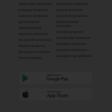
Békéscsabai társkereső
Salgótarjáni társkereső
Budapesti társkereső
Szegedi társkereső
Debreceni társkereső
Szekszárdi társkereső
Egri társkereső
Székesfehérvári
társkereső
Győri társkereső
Szolnoki társkereső
Kaposvári társkereső
Szombathelyi társkereső
Kecskeméti társkereső
Tatabányai társkereső
Miskolci társkereső
Veszprémi társkereső
Nyíregyházi társkereső
Zalaegerszegi társkereső
Pécsi társkereső