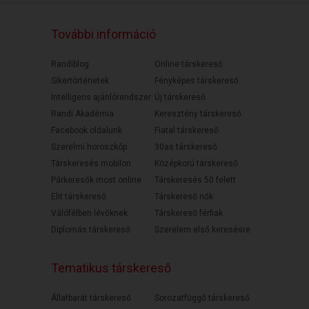
További információ
Randiblog
Online társkereső
Sikertörténetek
Fényképes társkereső
Intelligens ajánlórendszer
Új társkereső
Randi Akadémia
Keresztény társkereső
Facebook oldalunk
Fiatal társkereső
Szerelmi horoszkóp
30as társkereső
Társkeresés mobilon
Középkorú társkereső
Párkeresők most online
Társkeresés 50 felett
Elit társkereső
Társkereső nők
Válófélben lévőknek
Társkereső férfiak
Diplomás társkereső
Szerelem első keresésre
Tematikus társkereső
Állatbarát társkereső
Sorozatfüggő társkereső