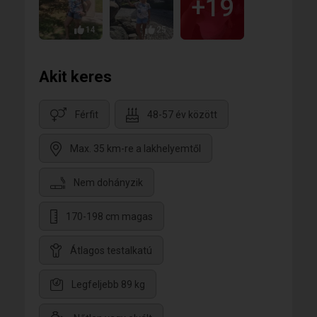
+19
14
25
Akit keres
Férfit
48-57 év között
Max. 35 km-re a lakhelyemtől
Nem dohányzik
170-198 cm magas
Átlagos testalkatú
Legfeljebb 89 kg