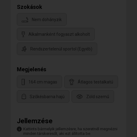
Szokások
Nem dohányzik
Alkalmanként fogyaszt alkoholt
Rendszertelenül sportol (Egyéb)
Megjelenés
164 cm magas
Átlagos testalkatú
Szőkésbarna hajú
Zöld szemű
Jellemzése
Kattints bármelyik jellemzésre, ha szeretnél megnézni
minden társkeresőt, aki ezt állította be.