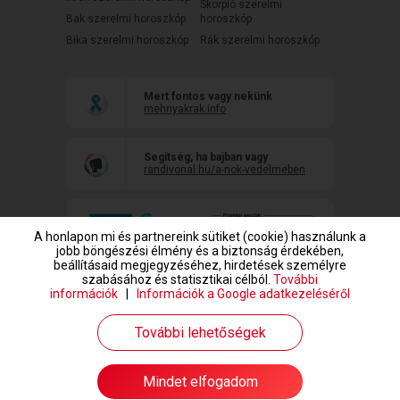
Skorpió szerelmi
Bak szerelmi horoszkóp
horoszkóp
Bika szerelmi horoszkóp
Rák szerelmi horoszkóp
Mert fontos vagy nekünk
mehnyakrak.info
Segítség, ha bajban vagy
randivonal.hu/a-nok-vedelmeben
A honlapon mi és partnereink sütiket (cookie) használunk a
jobb böngészési élmény és a biztonság érdekében,
beállításaid megjegyzéséhez, hirdetések személyre
szabásához és statisztikai célból.
További
információk
|
Információk a Google adatkezeléséről
www.randivonal.hu © Copyright 1999-2026 Dating Central Europe Zrt.
További lehetőségek
Mindet elfogadom