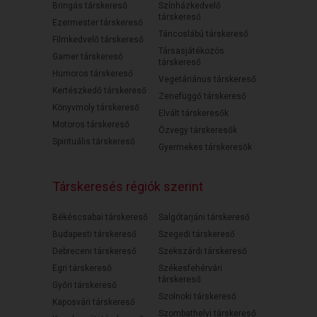
Bringás társkereső
Színházkedvelő
társkereső
Ezermester társkereső
Táncoslábú társkereső
Filmkedvelő társkereső
Társasjátékozós
Gamer társkereső
társkereső
Humoros társkereső
Vegetáriánus társkereső
Kertészkedő társkereső
Zenefüggő társkereső
Könyvmoly társkereső
Elvált társkeresők
Motoros társkereső
Özvegy társkeresők
Spirituális társkereső
Gyermekes társkeresők
Társkeresés régiók szerint
Békéscsabai társkereső
Salgótarjáni társkereső
Budapesti társkereső
Szegedi társkereső
Debreceni társkereső
Szekszárdi társkereső
Egri társkereső
Székesfehérvári
társkereső
Győri társkereső
Szolnoki társkereső
Kaposvári társkereső
Szombathelyi társkereső