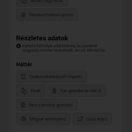
Nőtlen vagy elvált
Rendszertelenül sportol
Részletes adatok
Kattints bármelyik adatcímkére, ha szeretnél
megnézni minden társkeresőt, aki ezt állította be.
Háttér
Szakmunkásképzőt végzett
Elvált
Van gyereke és vele él
Nem szeretne gyereket
Magyar anyanyelvű
Szűz jegyű