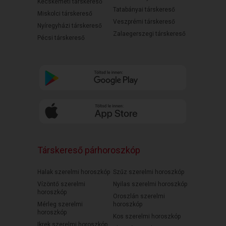
Kecskeméti társkereső
Tatabányai társkereső
Miskolci társkereső
Veszprémi társkereső
Nyíregyházi társkereső
Zalaegerszegi társkereső
Pécsi társkereső
Társkereső párhoroszkóp
Halak szerelmi horoszkóp
Szűz szerelmi horoszkóp
Vízöntő szerelmi
Nyilas szerelmi horoszkóp
horoszkóp
Oroszlán szerelmi
Mérleg szerelmi
horoszkóp
horoszkóp
Kos szerelmi horoszkóp
Ikrek szerelmi horoszkóp