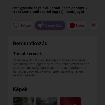
#
van gyereke és vele él
#
elvált
#
nem dohányzik
#
rendszertelenül sportol (egyéb)
#
szűz jegyű
Tetszik
Üzenj
SzuperSzív
Bemutatkozás
Társat keresek
Csilla vagyok, 53 éves, lakhelyem Székesfehérvár.
Még nem írtam egyéni bemutatkozást, ezért ezt az
automatikus szöveget olvashatod az adatlapomon.
Kérlek, írj vagy jelölj kedvencnek, ha jobban meg
akarsz ismerni!
Képek