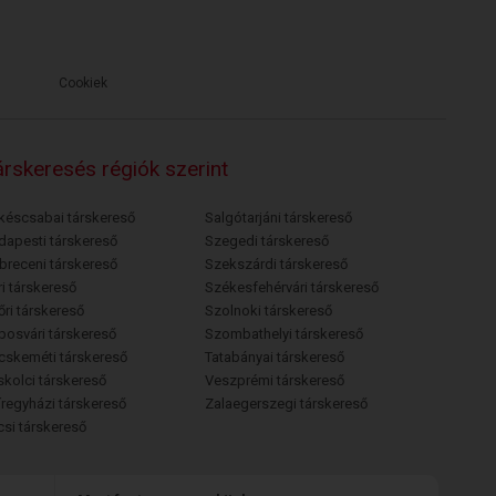
Cookiek
rskeresés régiók szerint
késcsabai társkereső
Salgótarjáni társkereső
dapesti társkereső
Szegedi társkereső
breceni társkereső
Szekszárdi társkereső
i társkereső
Székesfehérvári társkereső
őri társkereső
Szolnoki társkereső
posvári társkereső
Szombathelyi társkereső
cskeméti társkereső
Tatabányai társkereső
skolci társkereső
Veszprémi társkereső
íregyházi társkereső
Zalaegerszegi társkereső
csi társkereső