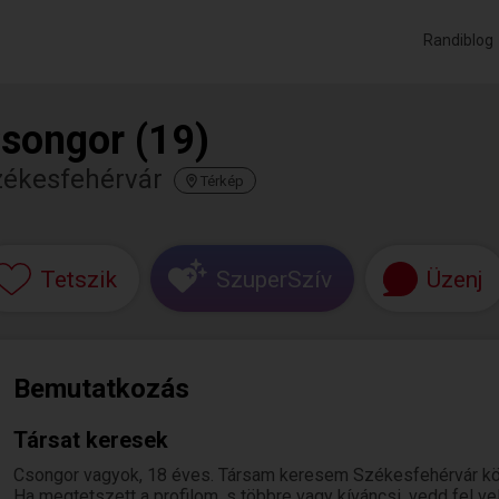
Randiblog
songor (19)
zékesfehérvár
Térkép
Tetszik
SzuperSzív
Üzenj
Bemutatkozás
Társat keresek
Csongor vagyok, 18 éves. Társam keresem Székesfehérvár kör
Ha megtetszett a profilom, s többre vagy kíváncsi, vedd fel v