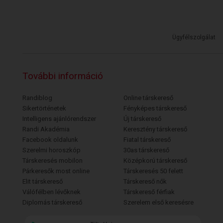
Ügyfélszolgálat
További információ
Randiblog
Online társkereső
Sikertörténetek
Fényképes társkereső
Intelligens ajánlórendszer
Új társkereső
Randi Akadémia
Keresztény társkereső
Facebook oldalunk
Fiatal társkereső
Szerelmi horoszkóp
30as társkereső
Társkeresés mobilon
Középkorú társkereső
Párkeresők most online
Társkeresés 50 felett
Elit társkereső
Társkereső nők
Válófélben lévőknek
Társkereső férfiak
Diplomás társkereső
Szerelem első keresésre