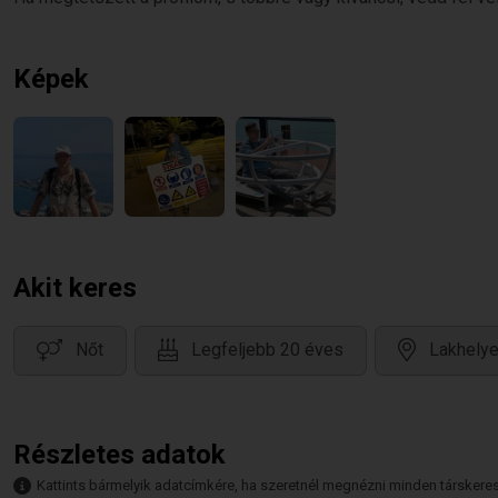
Képek
Akit keres
Nőt
Legfeljebb 20 éves
Lakhelye
Részletes adatok
Kattints bármelyik adatcímkére, ha szeretnél megnézni minden társkeresőt,