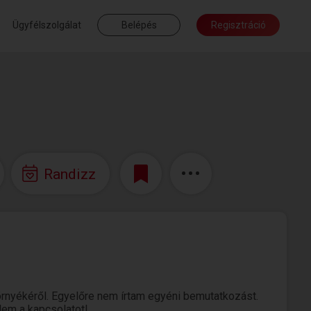
Ügyfélszolgálat
Belépés
Regisztráció
Randizz
nyékéről. Egyelőre nem írtam egyéni bemutatkozást.
elem a kapcsolatot!