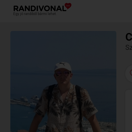
Egy jó randiból bármi lehet.
C
S