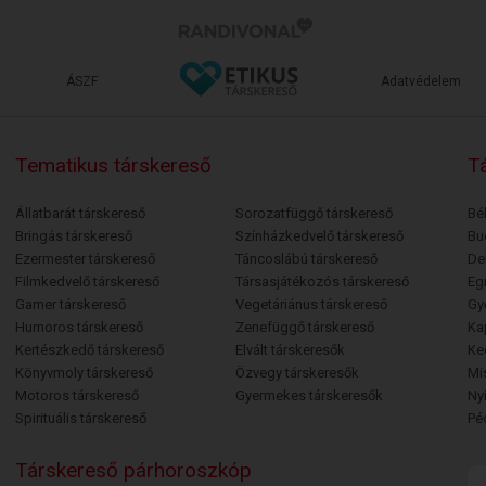
ÁSZF
Adatvédelem
Tematikus társkereső
Tá
Állatbarát társkereső
Sorozatfüggő társkereső
Bé
Bringás társkereső
Színházkedvelő társkereső
Bu
Ezermester társkereső
Táncoslábú társkereső
De
Filmkedvelő társkereső
Társasjátékozós társkereső
Egr
Gamer társkereső
Vegetáriánus társkereső
Gy
Humoros társkereső
Zenefüggő társkereső
Ka
Kertészkedő társkereső
Elvált társkeresők
Ke
Könyvmoly társkereső
Özvegy társkeresők
Mi
Motoros társkereső
Gyermekes társkeresők
Ny
Spirituális társkereső
Pé
Társkereső párhoroszkóp