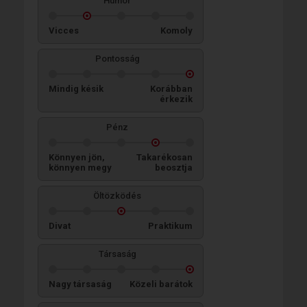
Humor
Vicces
Komoly
Pontosság
Mindig késik
Korábban
érkezik
Pénz
Könnyen jön,
Takarékosan
könnyen megy
beosztja
Öltözködés
Divat
Praktikum
Társaság
Nagy társaság
Közeli barátok