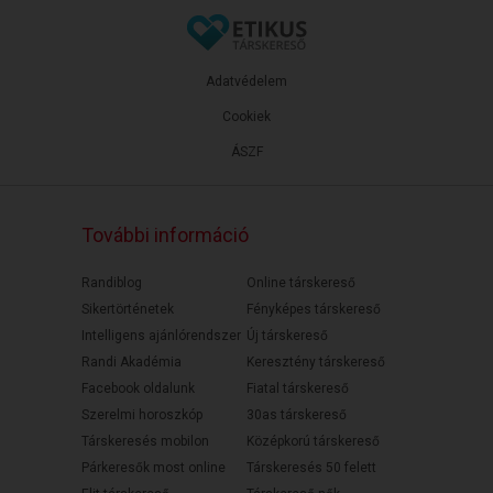
Adatvédelem
Cookiek
ÁSZF
További információ
Randiblog
Online társkereső
Sikertörténetek
Fényképes társkereső
Intelligens ajánlórendszer
Új társkereső
Randi Akadémia
Keresztény társkereső
Facebook oldalunk
Fiatal társkereső
Szerelmi horoszkóp
30as társkereső
Társkeresés mobilon
Középkorú társkereső
Párkeresők most online
Társkeresés 50 felett