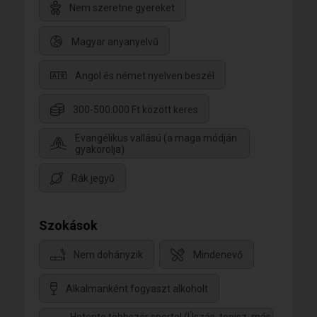
Nem szeretne gyereket
Magyar anyanyelvű
Angol és német nyelven beszél
300-500.000 Ft között keres
Evangélikus vallású (a maga módján
gyakorolja)
Rák jegyű
Szokások
Nem dohányzik
Mindenevő
Alkalmanként fogyaszt alkoholt
Hetente többször sportol (Úszás, tenisz, más