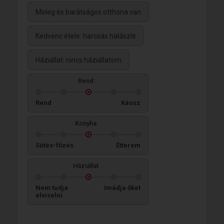
Meleg és barátságos otthona van
Kedvenc étele: harcsás halászlé
Háziállat: nincs háziállatom
Rend
Rend
Káosz
Konyha
Sütés-főzés
Étterem
Háziállat
Nem tudja
Imádja őket
elviselni