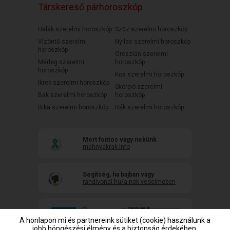
Társkereső párhoroszkóp
Halak szerelmi horoszkóp
Szűz szerelmi horoszkóp
Vízöntő szerelmi
Nyilas szerelmi horoszkóp
horoszkóp
Oroszlán szerelmi
Mérleg szerelmi
horoszkóp
horoszkóp
Kos szerelmi horoszkóp
Ikrek szerelmi horoszkóp
Skorpió szerelmi
Bak szerelmi horoszkóp
horoszkóp
Bika szerelmi horoszkóp
Rák szerelmi horoszkóp
Mert fontos vagy nekünk
mehnyakrak.info
Segítség, ha bajban vagy
randivonal.hu/a-nok-vedelmeben
A honlapon mi és partnereink sütiket (cookie) használunk a
jobb böngészési élmény és a biztonság érdekében,