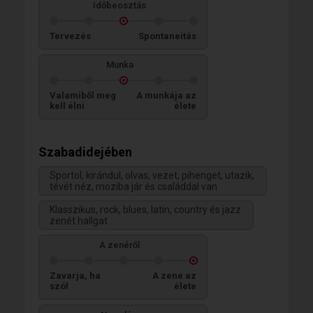
Időbeosztás
Tervezés
Spontaneitás
Munka
Valamiből meg
A munkája az
kell élni
élete
Szabadidejében
Sportol, kirándul, olvas, vezet, pihenget, utazik,
tévét néz, moziba jár és családdal van
Klasszikus, rock, blues, latin, country és jazz
zenét hallgat
A zenéről
Zavarja, ha
A zene az
szól
élete