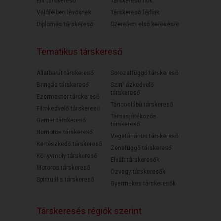
Elit társkereső
Társkereső nők
Válófélben lévőknek
Társkereső férfiak
Diplomás társkereső
Szerelem első keresésre
Tematikus társkereső
Állatbarát társkereső
Sorozatfüggő társkereső
Bringás társkereső
Színházkedvelő
társkereső
Ezermester társkereső
Táncoslábú társkereső
Filmkedvelő társkereső
Társasjátékozós
Gamer társkereső
társkereső
Humoros társkereső
Vegetáriánus társkereső
Kertészkedő társkereső
Zenefüggő társkereső
Könyvmoly társkereső
Elvált társkeresők
Motoros társkereső
Özvegy társkeresők
Spirituális társkereső
Gyermekes társkeresők
Társkeresés régiók szerint