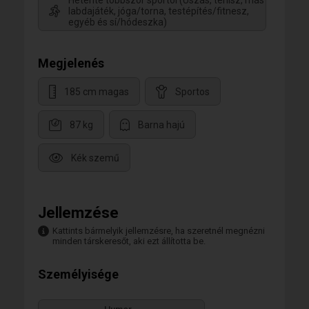
labdajáték, jóga/torna, testépítés/fitnesz,
egyéb és sí/hódeszka)
Megjelenés
185 cm magas
Sportos
87 kg
Barna hajú
Kék szemű
Jellemzése
Kattints bármelyik jellemzésre, ha szeretnél megnézni
minden társkeresőt, aki ezt állította be.
Személyisége