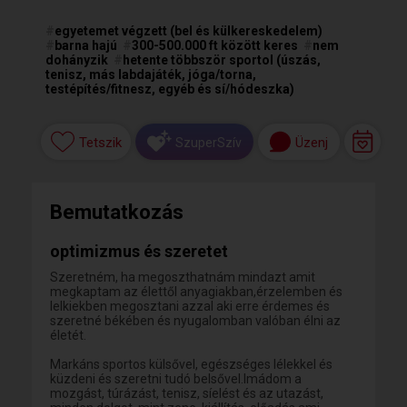
#
egyetemet végzett (bel és külkereskedelem)
#
barna hajú
#
300-500.000 ft között keres
#
nem
dohányzik
#
hetente többször sportol (úszás,
tenisz, más labdajáték, jóga/torna,
testépítés/fitnesz, egyéb és sí/hódeszka)
Tetszik
Üzenj
SzuperSzív
Bemutatkozás
optimizmus és szeretet
Szeretném, ha megoszthatnám mindazt amit
megkaptam az élettől anyagiakban,érzelemben és
lelkiekben megosztani azzal aki erre érdemes és
szeretné békében és nyugalomban valóban élni az
életét.
Markáns sportos külsővel, egészséges lélekkel és
küzdeni és szeretni tudó belsővel.Imádom a
mozgást, túrázást, tenisz, síelést és az utazást,