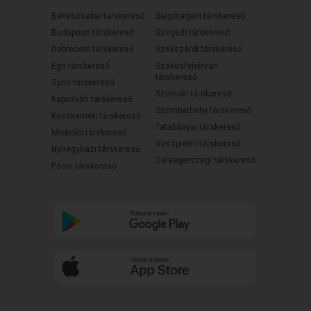
Békéscsabai társkereső
Salgótarjáni társkereső
Budapesti társkereső
Szegedi társkereső
Debreceni társkereső
Szekszárdi társkereső
Egri társkereső
Székesfehérvári
társkereső
Győri társkereső
Szolnoki társkereső
Kaposvári társkereső
Szombathelyi társkereső
Kecskeméti társkereső
Tatabányai társkereső
Miskolci társkereső
Veszprémi társkereső
Nyíregyházi társkereső
Zalaegerszegi társkereső
Pécsi társkereső