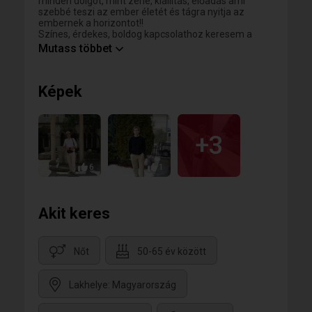
minden dolgot, mint zene, kiállítás, előadás ami
szebbé teszi az ember életét és tágra nyitja az
embernek a horizontot!!
Színes, érdekes, boldog kapcsolathoz keresem a
párom, akivel megélhetjük és élvezhetjük az élet
Mutass többet
lehetőségeit a hátra lévő években, békében,
kölcsönös megbecsülésben és szeretetben!!!
Nem vagyok előfizető csak.címre.tudok válaszolni!
Képek
+3
6
1
Akit keres
Nőt
50-65 év között
Lakhelye: Magyarország