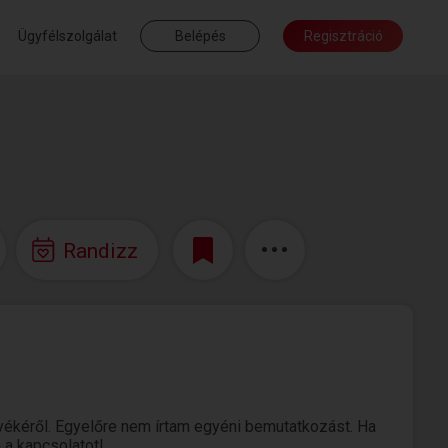
Ügyfélszolgálat
Belépés
Regisztráció
Randizz
ékéről. Egyelőre nem írtam egyéni bemutatkozást. Ha
 a kapcsolatot!