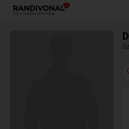
Egy jó randiból bármi lehet.
D
S