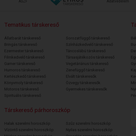
ÁSZF
Adatvédelem
Tematikus társkereső
Tá
Állatbarát társkereső
Sorozatfüggő társkereső
Bé
Bringás társkereső
Színházkedvelő társkereső
Bu
Ezermester társkereső
Táncoslábú társkereső
De
Filmkedvelő társkereső
Társasjátékozós társkereső
Egr
Gamer társkereső
Vegetáriánus társkereső
Gy
Humoros társkereső
Zenefüggő társkereső
Ka
Kertészkedő társkereső
Elvált társkeresők
Ke
Könyvmoly társkereső
Özvegy társkeresők
Mi
Motoros társkereső
Gyermekes társkeresők
Ny
Spirituális társkereső
Pé
Társkereső párhoroszkóp
Halak szerelmi horoszkóp
Szűz szerelmi horoszkóp
Vízöntő szerelmi horoszkóp
Nyilas szerelmi horoszkóp