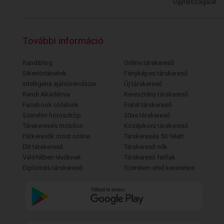
Ügyfélszolgálat
További információ
Randiblog
Online társkereső
Sikertörténetek
Fényképes társkereső
Intelligens ajánlórendszer
Új társkereső
Randi Akadémia
Keresztény társkereső
Facebook oldalunk
Fiatal társkereső
Szerelmi horoszkóp
30as társkereső
Társkeresés mobilon
Középkorú társkereső
Párkeresők most online
Társkeresés 50 felett
Elit társkereső
Társkereső nők
Válófélben lévőknek
Társkereső férfiak
Diplomás társkereső
Szerelem első keresésre