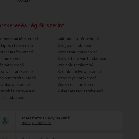
Cookiek
rskeresés régiók szerint
késcsabai társkereső
Salgótarjáni társkereső
dapesti társkereső
Szegedi társkereső
breceni társkereső
Szekszárdi társkereső
i társkereső
Székesfehérvári társkereső
őri társkereső
Szolnoki társkereső
posvári társkereső
Szombathelyi társkereső
cskeméti társkereső
Tatabányai társkereső
skolci társkereső
Veszprémi társkereső
íregyházi társkereső
Zalaegerszegi társkereső
csi társkereső
Mert fontos vagy nekünk
mehnyakrak.info