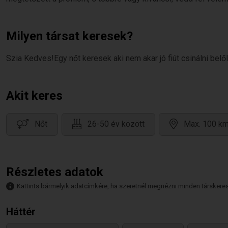
Milyen társat keresek?
Szia Kedves!Egy nőt keresek aki nem akar jó fiút csinálni bel
Akit keres
Nőt
26-50 év között
Max. 100 km
Részletes adatok
Kattints bármelyik adatcímkére, ha szeretnél megnézni minden társkeresőt,
Háttér