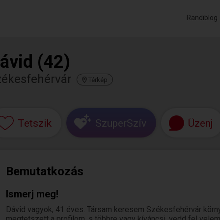
Randiblog
ávid (42)
zékesfehérvár
Térkép
Tetszik
SzuperSzív
Üzenj
Bemutatkozás
Ismerj meg!
Dávid vagyok, 41 éves. Társam keresem Székesfehérvár körny
megtetszett a profilom, s többre vagy kíváncsi, vedd fel velem