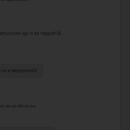
őlem,hiszen így is az vagyok!😘
-re a lakhelyemtől
 aki ezt állította be.