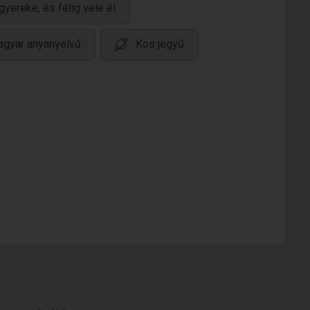
gyereke, és félig vele él
gyar anyanyelvű
Kos jegyű