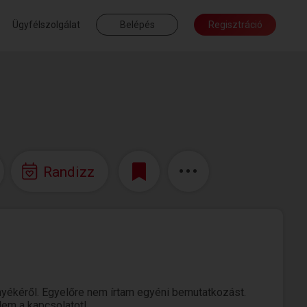
Ügyfélszolgálat
Belépés
Regisztráció
Randizz
yékéről. Egyelőre nem írtam egyéni bemutatkozást.
elem a kapcsolatot!