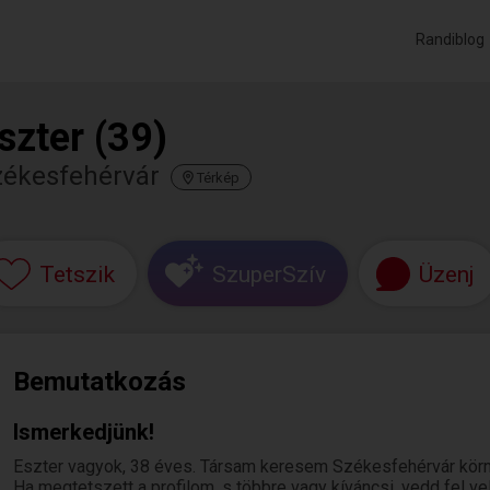
Randiblog
szter (39)
zékesfehérvár
Térkép
Tetszik
SzuperSzív
Üzenj
Bemutatkozás
Ismerkedjünk!
Eszter vagyok, 38 éves. Társam keresem Székesfehérvár körn
Ha megtetszett a profilom, s többre vagy kíváncsi, vedd fel v