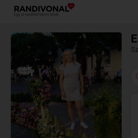
Egy jó randiból bármi lehet.
E
S