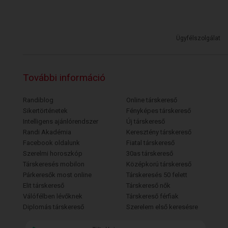
Ügyfélszolgálat
További információ
Randiblog
Online társkereső
Sikertörténetek
Fényképes társkereső
Intelligens ajánlórendszer
Új társkereső
Randi Akadémia
Keresztény társkereső
Facebook oldalunk
Fiatal társkereső
Szerelmi horoszkóp
30as társkereső
Társkeresés mobilon
Középkorú társkereső
Párkeresők most online
Társkeresés 50 felett
Elit társkereső
Társkereső nők
Válófélben lévőknek
Társkereső férfiak
Diplomás társkereső
Szerelem első keresésre