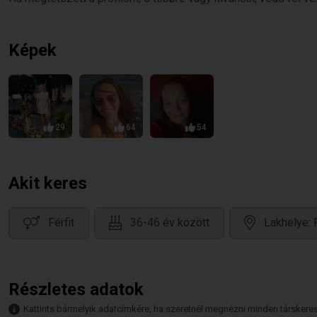
Képek
29
64
54
Akit keres
Férfit
36-46 év között
Lakhelye: 
Részletes adatok
Kattints bármelyik adatcímkére, ha szeretnél megnézni minden társkeresőt,