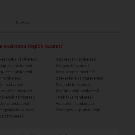
Cookiek
rskeresés régiók szerint
késcsabai társkereső
Salgótarjáni társkereső
dapesti társkereső
Szegedi társkereső
breceni társkereső
Szekszárdi társkereső
i társkereső
Székesfehérvári társkereső
őri társkereső
Szolnoki társkereső
posvári társkereső
Szombathelyi társkereső
cskeméti társkereső
Tatabányai társkereső
skolci társkereső
Veszprémi társkereső
íregyházi társkereső
Zalaegerszegi társkereső
csi társkereső