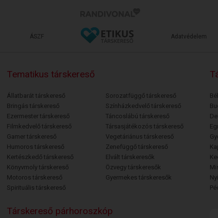
ÁSZF
Adatvédelem
Tematikus társkereső
Tá
Állatbarát társkereső
Sorozatfüggő társkereső
Bé
Bringás társkereső
Színházkedvelő társkereső
Bu
Ezermester társkereső
Táncoslábú társkereső
De
Filmkedvelő társkereső
Társasjátékozós társkereső
Egr
Gamer társkereső
Vegetáriánus társkereső
Gy
Humoros társkereső
Zenefüggő társkereső
Ka
Kertészkedő társkereső
Elvált társkeresők
Ke
Könyvmoly társkereső
Özvegy társkeresők
Mi
Motoros társkereső
Gyermekes társkeresők
Ny
Spirituális társkereső
Pé
Társkereső párhoroszkóp