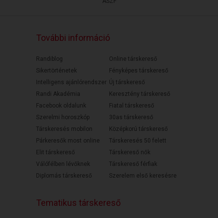
ÁSZF
További információ
Randiblog
Online társkereső
Sikertörténetek
Fényképes társkereső
Intelligens ajánlórendszer
Új társkereső
Randi Akadémia
Keresztény társkereső
Facebook oldalunk
Fiatal társkereső
Szerelmi horoszkóp
30as társkereső
Társkeresés mobilon
Középkorú társkereső
Párkeresők most online
Társkeresés 50 felett
Elit társkereső
Társkereső nők
Válófélben lévőknek
Társkereső férfiak
Diplomás társkereső
Szerelem első keresésre
Tematikus társkereső