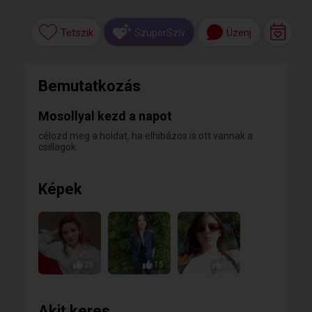
Tetszik
Üzenj
SzuperSzív
Bemutatkozás
Mosollyal kezd a napot
célozd meg a holdat, ha elhibázos is ott vannak a
csillagok
Képek
26
15
16
Akit keres