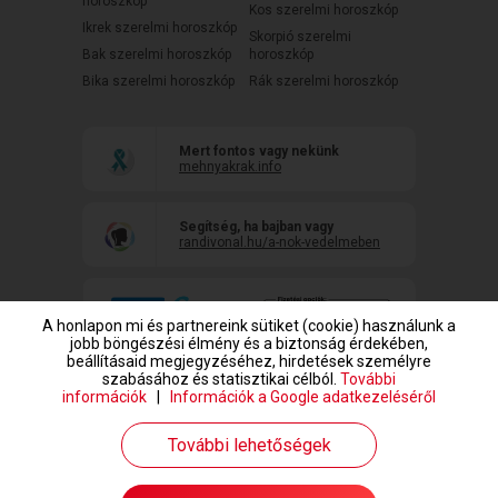
horoszkóp
Kos szerelmi horoszkóp
Ikrek szerelmi horoszkóp
Skorpió szerelmi
Bak szerelmi horoszkóp
horoszkóp
Bika szerelmi horoszkóp
Rák szerelmi horoszkóp
Mert fontos vagy nekünk
mehnyakrak.info
Segítség, ha bajban vagy
randivonal.hu/a-nok-vedelmeben
A honlapon mi és partnereink sütiket (cookie) használunk a
jobb böngészési élmény és a biztonság érdekében,
beállításaid megjegyzéséhez, hirdetések személyre
szabásához és statisztikai célból.
További
információk
|
Információk a Google adatkezeléséről
www.randivonal.hu © Copyright 1999-2026 Dating Central Europe Zrt.
További lehetőségek