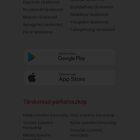
Kaposvári társkereső
Szombathelyi társkereső
Kecskeméti társkereső
Tatabányai társkereső
Miskolci társkereső
Veszprémi társkereső
Nyíregyházi társkereső
Zalaegerszegi társkereső
Pécsi társkereső
Társkereső párhoroszkóp
Halak szerelmi horoszkóp
Szűz szerelmi horoszkóp
Vízöntő szerelmi
Nyilas szerelmi horoszkóp
horoszkóp
Oroszlán szerelmi
Mérleg szerelmi
horoszkóp