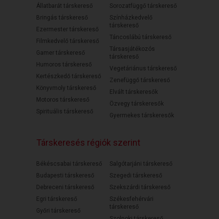
Állatbarát társkereső
Sorozatfüggő társkereső
Bringás társkereső
Színházkedvelő
társkereső
Ezermester társkereső
Táncoslábú társkereső
Filmkedvelő társkereső
Társasjátékozós
Gamer társkereső
társkereső
Humoros társkereső
Vegetáriánus társkereső
Kertészkedő társkereső
Zenefüggő társkereső
Könyvmoly társkereső
Elvált társkeresők
Motoros társkereső
Özvegy társkeresők
Spirituális társkereső
Gyermekes társkeresők
Társkeresés régiók szerint
Békéscsabai társkereső
Salgótarjáni társkereső
Budapesti társkereső
Szegedi társkereső
Debreceni társkereső
Szekszárdi társkereső
Egri társkereső
Székesfehérvári
társkereső
Győri társkereső
Szolnoki társkereső