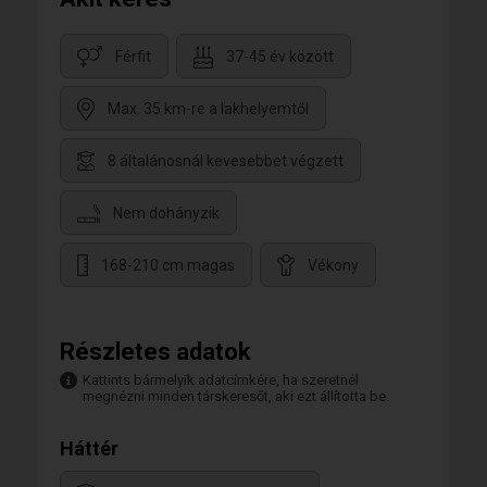
Férfit
37-45 év között
Max. 35 km-re a lakhelyemtől
8 általánosnál kevesebbet végzett
Nem dohányzik
168-210 cm magas
Vékony
Részletes adatok
Kattints bármelyik adatcímkére, ha szeretnél
megnézni minden társkeresőt, aki ezt állította be.
Háttér