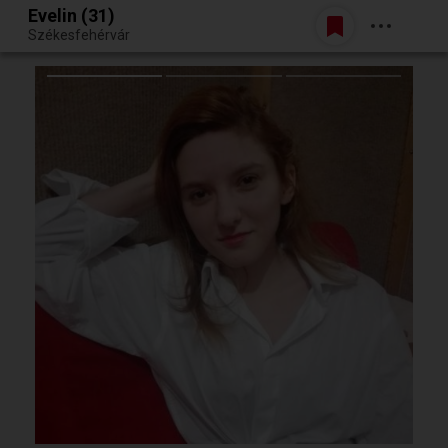
Evelin (31)
Belépés
Székesfehérvár
Egy jó randiból bármi lehet.