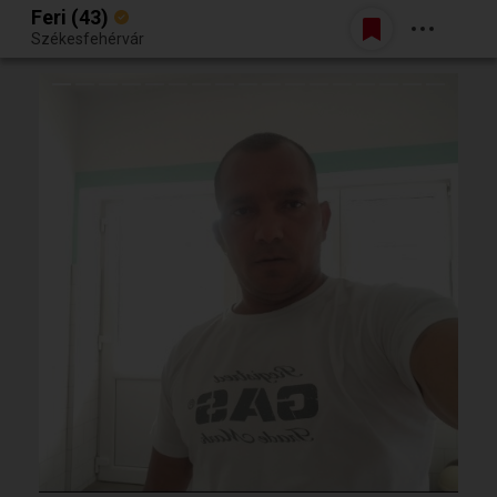
Feri (43)
Belépés
Székesfehérvár
Egy jó randiból bármi lehet.