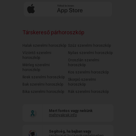
Társkereső párhoroszkóp
Halak szerelmi horoszkóp
Szűz szerelmi horoszkóp
Vízöntő szerelmi
Nyilas szerelmi horoszkóp
horoszkóp
Oroszlán szerelmi
Mérleg szerelmi
horoszkóp
horoszkóp
Kos szerelmi horoszkóp
Ikrek szerelmi horoszkóp
Skorpió szerelmi
Bak szerelmi horoszkóp
horoszkóp
Bika szerelmi horoszkóp
Rák szerelmi horoszkóp
Mert fontos vagy nekünk
mehnyakrak.info
Segítség, ha bajban vagy
randivonal.hu/a-nok-vedelmeben