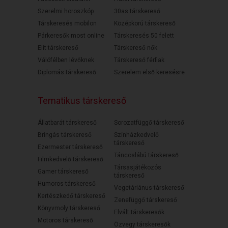
Szerelmi horoszkóp
30as társkereső
Társkeresés mobilon
Középkorú társkereső
Párkeresők most online
Társkeresés 50 felett
Elit társkereső
Társkereső nők
Válófélben lévőknek
Társkereső férfiak
Diplomás társkereső
Szerelem első keresésre
Tematikus társkereső
Állatbarát társkereső
Sorozatfüggő társkereső
Bringás társkereső
Színházkedvelő
társkereső
Ezermester társkereső
Táncoslábú társkereső
Filmkedvelő társkereső
Társasjátékozós
Gamer társkereső
társkereső
Humoros társkereső
Vegetáriánus társkereső
Kertészkedő társkereső
Zenefüggő társkereső
Könyvmoly társkereső
Elvált társkeresők
Motoros társkereső
Özvegy társkeresők