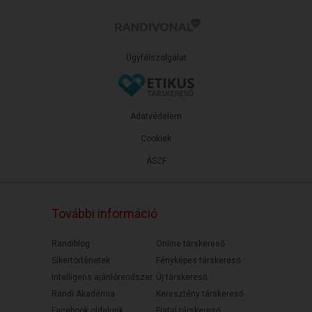
Ügyfélszolgálat
Adatvédelem
Cookiek
ÁSZF
További információ
Randiblog
Online társkereső
Sikertörténetek
Fényképes társkereső
Intelligens ajánlórendszer
Új társkereső
Randi Akadémia
Keresztény társkereső
Facebook oldalunk
Fiatal társkereső