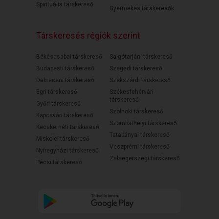
Spirituális társkereső
Gyermekes társkeresők
Társkeresés régiók szerint
Békéscsabai társkereső
Salgótarjáni társkereső
Budapesti társkereső
Szegedi társkereső
Debreceni társkereső
Szekszárdi társkereső
Egri társkereső
Székesfehérvári
társkereső
Győri társkereső
Szolnoki társkereső
Kaposvári társkereső
Szombathelyi társkereső
Kecskeméti társkereső
Tatabányai társkereső
Miskolci társkereső
Veszprémi társkereső
Nyíregyházi társkereső
Zalaegerszegi társkereső
Pécsi társkereső