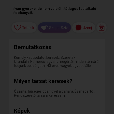
#
van gyereke, de nem vele él
#
átlagos testalkatú
#
dohányzik
Tetszik
Üzenj
SzuperSzív
Bemutatkozás
Komoly kapcsolatot keresek. Szeretek
kirándulni.Humoros legyen , megértő minden témáról
tudjunk beszélgetni. 43 éves vagyok egyedülálló.
Milyen társat keresek?
Őszinte, hűséges,oda figyel a pàrjàra. És megértő .
Rend szerető tàrsam keressem.
Képek