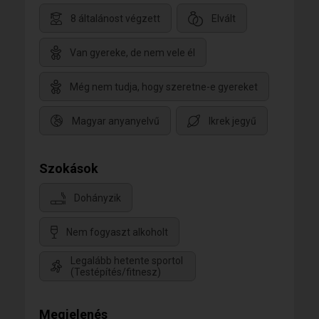
8 általánost végzett
Elvált
Van gyereke, de nem vele él
Még nem tudja, hogy szeretne-e gyereket
Magyar anyanyelvű
Ikrek jegyű
Szokások
Dohányzik
Nem fogyaszt alkoholt
Legalább hetente sportol
(Testépítés/fitnesz)
Megjelenés