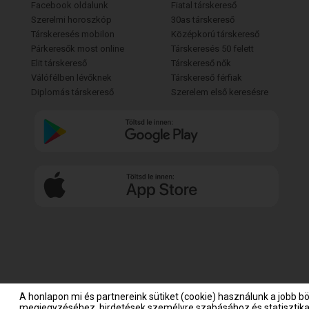
Facebook oldalunk
Fiatal társkereső
Szerelmi horoszkóp
30as társkereső
Társkeresés mobilon
Középkorú társkereső
Párkeresők most online
Társkeresés 50 felett
Elit társkereső
Társkereső nők
Válófélben lévőknek
Társkereső férfiak
Diplomás társkereső
Szerelem első keresésre
A honlapon mi és partnereink sütiket (cookie) használunk a jobb b
megjegyzéséhez, hirdetések személyre szabásához és statisztikai