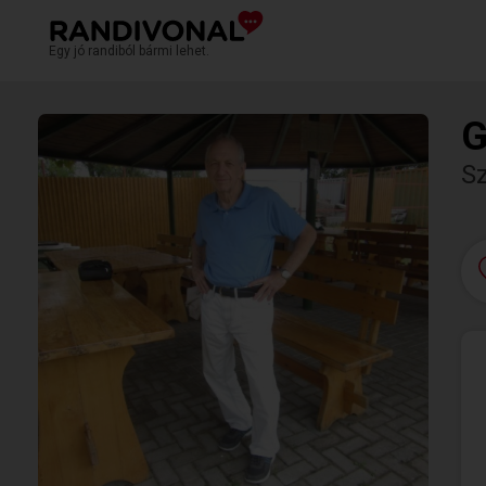
Egy jó randiból bármi lehet.
G
S