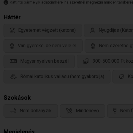
Kattints bármelyik adatcímkére, ha szeretnél megnézni minden társkeresőt,
Háttér
Egyetemet végzett (katona)
Nyugdíjas (Katon
Van gyereke, de nem vele él
Nem szeretne g
Magyar nyelven beszél
300-500.000 Ft köz
Római katolikus vallású (nem gyakorolja)
Ko
Szokások
Nem dohányzik
Mindenevő
Nem f
Megjelenés