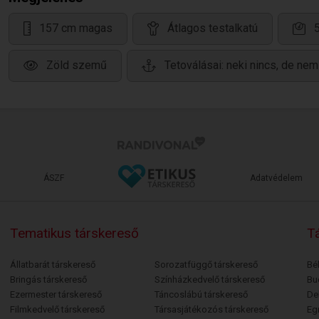
157 cm magas
Átlagos testalkatú
Zöld szemű
Tetoválásai: neki nincs, de nem
ÁSZF
Adatvédelem
Tematikus társkereső
Tá
Állatbarát társkereső
Sorozatfüggő társkereső
Bé
Bringás társkereső
Színházkedvelő társkereső
Bu
Ezermester társkereső
Táncoslábú társkereső
De
Filmkedvelő társkereső
Társasjátékozós társkereső
Egr