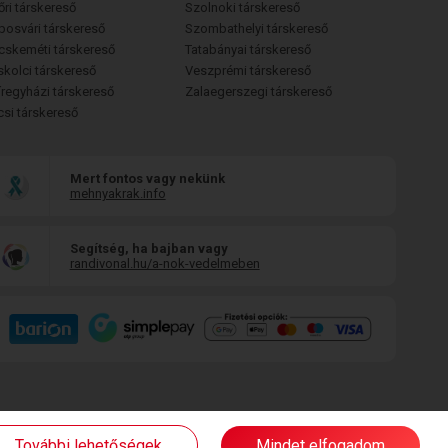
őri társkereső
Szolnoki társkereső
posvári társkereső
Szombathelyi társkereső
cskeméti társkereső
Tatabányai társkereső
skolci társkereső
Veszprémi társkereső
íregyházi társkereső
Zalaegerszegi társkereső
csi társkereső
Mert fontos vagy nekünk
mehnyakrak.info
Segítség, ha bajban vagy
randivonal.hu/a-nok-vedelmeben
További lehetőségek
Mindet elfogadom