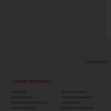
Ügyfélszolgálat
További információ
Randiblog
Online társkereső
Sikertörténetek
Fényképes társkereső
Intelligens ajánlórendszer
Új társkereső
Randi Akadémia
Keresztény társkereső