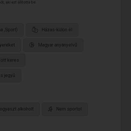
 aki ezt állította be.
a ,Sport)
Házas-külön él
yereket
Magyar anyanyelvű
ött keres
s jegyű
ogyaszt alkoholt
Nem sportol