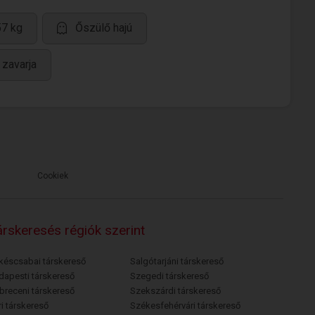
57 kg
Őszülő hajú
 zavarja
Cookiek
rskeresés régiók szerint
késcsabai társkereső
Salgótarjáni társkereső
dapesti társkereső
Szegedi társkereső
breceni társkereső
Szekszárdi társkereső
i társkereső
Székesfehérvári társkereső