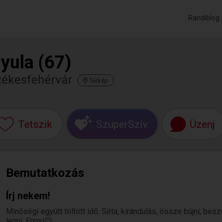
Randiblog
yula (67)
zékesfehérvár
Térkép
Tetszik
SzuperSzív
Üzenj
Bemutatkozás
Írj nekem!
Minőségi együtt töltött idő. Séta, kirándulás, össze bújni, be
lenni. Ennyi😉