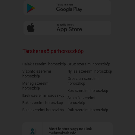
Társkereső párhoroszkóp
Halak szerelmi horoszkóp
Szűz szerelmi horoszkóp
Vízöntő szerelmi
Nyilas szerelmi horoszkóp
horoszkóp
Oroszlán szerelmi
Mérleg szerelmi
horoszkóp
horoszkóp
Kos szerelmi horoszkóp
Ikrek szerelmi horoszkóp
Skorpió szerelmi
Bak szerelmi horoszkóp
horoszkóp
Bika szerelmi horoszkóp
Rák szerelmi horoszkóp
Mert fontos vagy nekünk
mehnyakrak.info