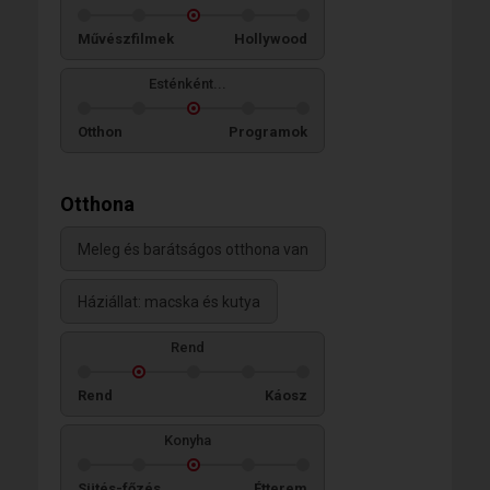
Művészfilmek
Hollywood
Esténként...
Otthon
Programok
Otthona
Meleg és barátságos otthona van
Háziállat: macska és kutya
Rend
Rend
Káosz
Konyha
Sütés-főzés
Étterem