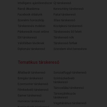
Intelligens ajánlórendszer
Új társkereső
Randi Akadémia
Keresztény társkereső
Facebook oldalunk
Fiatal társkereső
Szerelmi horoszkóp
30as társkereső
Társkeresés mobilon
Középkorú társkereső
Párkeresők most online
Társkeresés 50 felett
Elit társkereső
Társkereső nők
Válófélben lévőknek
Társkereső férfiak
Diplomás társkereső
Szerelem első keresésre
Tematikus társkereső
Állatbarát társkereső
Sorozatfüggő társkereső
Bringás társkereső
Színházkedvelő
társkereső
Ezermester társkereső
Táncoslábú társkereső
Filmkedvelő társkereső
Társasjátékozós
Gamer társkereső
társkereső
Humoros társkereső
Vegetáriánus társkereső
Kertészkedő társkereső