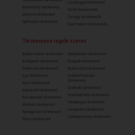
Zenefüggő társkereső
Könyvmoly társkereső
Elvált társkeresők
Motoros társkereső
Özvegy társkeresők
Spirituális társkereső
Gyermekes társkeresők
Társkeresés régiók szerint
Békéscsabai társkereső
Salgótarjáni társkereső
Budapesti társkereső
Szegedi társkereső
Debreceni társkereső
Szekszárdi társkereső
Egri társkereső
Székesfehérvári
társkereső
Győri társkereső
Szolnoki társkereső
Kaposvári társkereső
Szombathelyi társkereső
Kecskeméti társkereső
Tatabányai társkereső
Miskolci társkereső
Veszprémi társkereső
Nyíregyházi társkereső
Zalaegerszegi társkereső
Pécsi társkereső