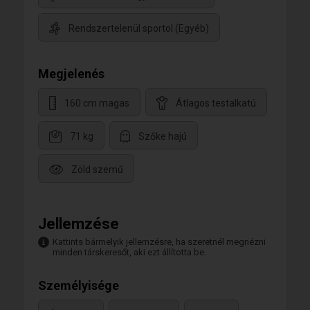
Rendszertelenül sportol (Egyéb)
Megjelenés
160 cm magas
Átlagos testalkatú
71 kg
Szőke hajú
Zöld szemű
Jellemzése
Kattints bármelyik jellemzésre, ha szeretnél megnézni
minden társkeresőt, aki ezt állította be.
Személyisége