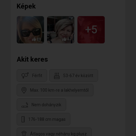
Képek
+5
88
47
Akit keres
Férfit
53-67 év között
Max. 100 km-re a lakhelyemtől
Nem dohányzik
176-188 cm magas
Átlagos vagy néhány kg plusz