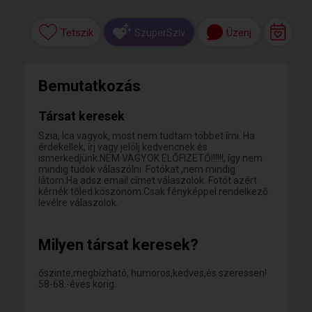
Tetszik
Üzenj
SzuperSzív
Bemutatkozás
Társat keresek
Szia, Ica vagyok, most nem tudtam többet írni. Ha
érdekellek, írj vagy jelölj kedvencnek és
ismerkedjünk.NEM VAGYOK ELŐFIZETŐ!!!!!!, így nem
mindig tudok válaszólni. Fotókat ,nem mindig
látom.Ha adsz email címet válaszolok. Fotót azért
kérnék tőled.köszönöm.Csak fényképpel rendelkező
levélre válaszolok.
Milyen társat keresek?
őszinte,megbízható, humoros,kedves,és szeressen!
58-68.-éves korig.