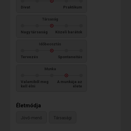
Divat
Praktikum
Társaság
Nagy társaság
Közeli barátok
Időbeosztás
Tervezés
Spontaneitás
Munka
Valamiből meg
A munkája az
kell élni
élete
Életmódja
Jövő-menő
Társasági