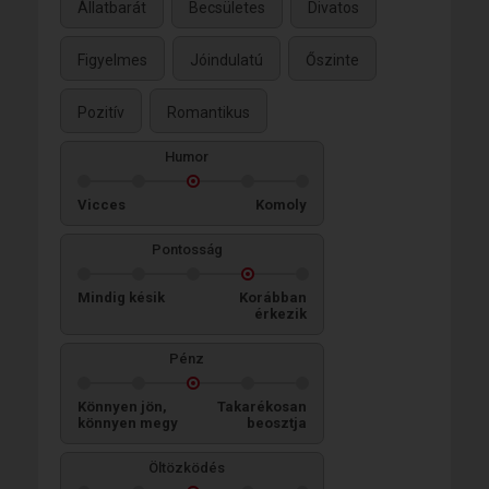
Állatbarát
Becsületes
Divatos
Figyelmes
Jóindulatú
Őszinte
Pozitív
Romantikus
Humor
Vicces
Komoly
Pontosság
Mindig késik
Korábban
érkezik
Pénz
Könnyen jön,
Takarékosan
könnyen megy
beosztja
Öltözködés