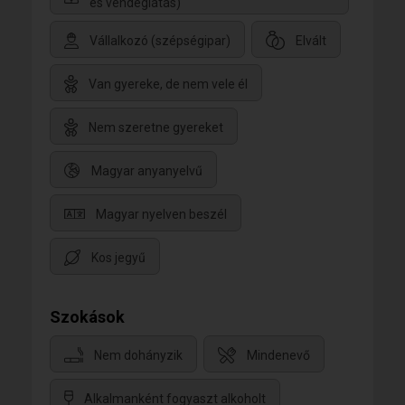
és vendéglátás)
Vállalkozó (szépségipar)
Elvált
Van gyereke, de nem vele él
Nem szeretne gyereket
Magyar anyanyelvű
Magyar nyelven beszél
Kos jegyű
Szokások
Nem dohányzik
Mindenevő
Alkalmanként fogyaszt alkoholt