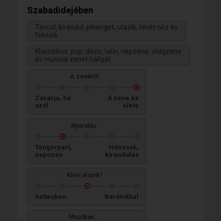
Szabadidejében
Táncol, kirándul, pihenget, utazik, tévét néz és
fekszik
Klasszikus, pop, disco, latin, népzene, világzene
és musical zenét hallgat
A zenéről
Zavarja, ha
A zene az
szól
élete
Nyaralás:
Tengerpart,
Hátizsák,
napozás
kirándulás
Kivel utazik?
Kettesben
Barátokkal
Moziban...